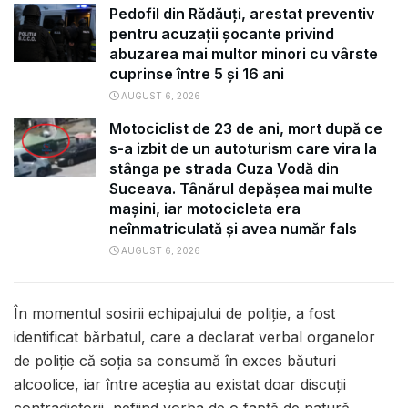
Pedofil din Rădăuți, arestat preventiv
pentru acuzații șocante privind
abuzarea mai multor minori cu vârste
cuprinse între 5 și 16 ani
AUGUST 6, 2026
Motociclist de 23 de ani, mort după ce
s-a izbit de un autoturism care vira la
stânga pe strada Cuza Vodă din
Suceava. Tânărul depășea mai multe
mașini, iar motocicleta era
neînmatriculată și avea număr fals
AUGUST 6, 2026
În momentul sosirii echipajului de poliție, a fost
identificat bărbatul, care a declarat verbal organelor
de poliție că soția sa consumă în exces băuturi
alcoolice, iar între aceștia au existat doar discuții
contradictorii, nefiind vorba de o faptă de natură