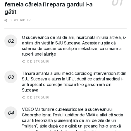
femeia căreia îi repara gardul i-a
gătit
0 DISTRIBUIRI
O suceveancă de 36 de ani, însărcinată în luna a treia, s-
a stins din viață în SJU Suceava. Aceasta nu știa că
suferea de cancer cu multiple metastaze, ca urmare a
ruperii unei alunițe
0 DISTRIBUIRI
Tânăra amantă a unui medic cardiolog intervenționist din
SJU Suceava a ajuns la UPU, după ce cadrul medical i-
ar fi aplicat o corecție fizică într-o garsonieră din
Suceava
0 DISTRIBUIRI
VIDEO Mărturisire cutremurătoare a suceveanului
Gheorghe Ignat. Fostul luptător de MMA a aflat că soția
sa ar fi terorizată și amenințată de ani de zile de un
”milițian”, abia după ce a găsit un ștreang într-o anexă