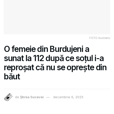
FOTO Ilustrativ
O femeie din Burdujeni a
sunat la 112 după ce soțul i-a
reproșat că nu se oprește din
băut
de
Știrea Sucevei
decembrie 6, 2025