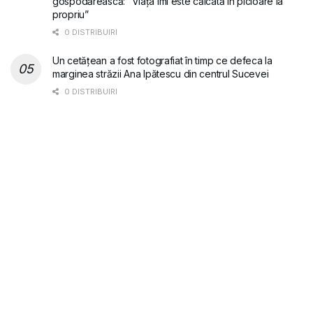
gospodărească: ”Viața îmi este călcată în picioare la
propriu”
0 DISTRIBUIRI
Un cetățean a fost fotografiat în timp ce defeca la
marginea străzii Ana Ipătescu din centrul Sucevei
0 DISTRIBUIRI