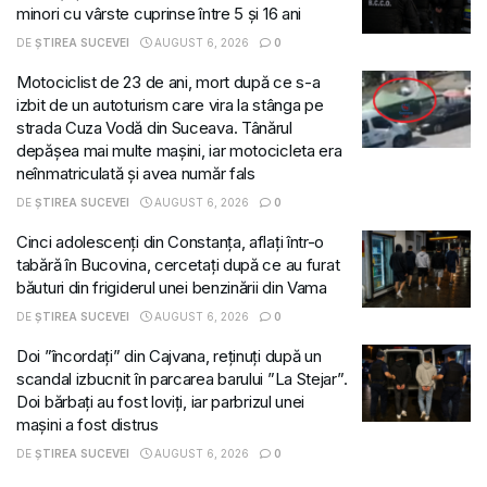
minori cu vârste cuprinse între 5 și 16 ani
DE
ȘTIREA SUCEVEI
AUGUST 6, 2026
0
Motociclist de 23 de ani, mort după ce s-a
izbit de un autoturism care vira la stânga pe
strada Cuza Vodă din Suceava. Tânărul
depășea mai multe mașini, iar motocicleta era
neînmatriculată și avea număr fals
DE
ȘTIREA SUCEVEI
AUGUST 6, 2026
0
Cinci adolescenți din Constanța, aflați într-o
tabără în Bucovina, cercetați după ce au furat
băuturi din frigiderul unei benzinării din Vama
DE
ȘTIREA SUCEVEI
AUGUST 6, 2026
0
Doi ”încordați” din Cajvana, reținuți după un
scandal izbucnit în parcarea barului ”La Stejar”.
Doi bărbați au fost loviți, iar parbrizul unei
mașini a fost distrus
DE
ȘTIREA SUCEVEI
AUGUST 6, 2026
0