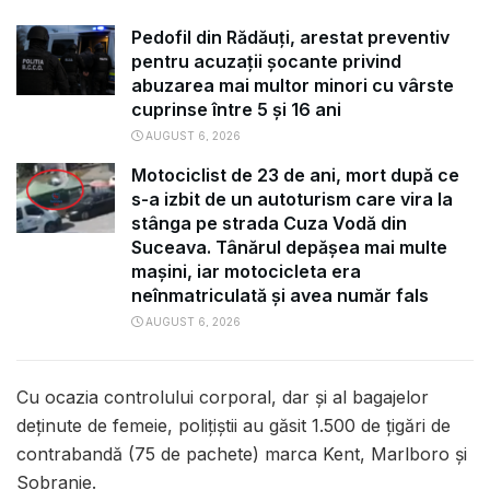
Pedofil din Rădăuți, arestat preventiv
pentru acuzații șocante privind
abuzarea mai multor minori cu vârste
cuprinse între 5 și 16 ani
AUGUST 6, 2026
Motociclist de 23 de ani, mort după ce
s-a izbit de un autoturism care vira la
stânga pe strada Cuza Vodă din
Suceava. Tânărul depășea mai multe
mașini, iar motocicleta era
neînmatriculată și avea număr fals
AUGUST 6, 2026
Cu ocazia controlului corporal, dar și al bagajelor
deținute de femeie, polițiștii au găsit 1.500 de țigări de
contrabandă (75 de pachete) marca Kent, Marlboro și
Sobranie.