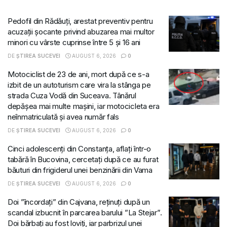
Pedofil din Rădăuți, arestat preventiv pentru
acuzații șocante privind abuzarea mai multor
minori cu vârste cuprinse între 5 și 16 ani
DE
ȘTIREA SUCEVEI
AUGUST 6, 2026
0
Motociclist de 23 de ani, mort după ce s-a
izbit de un autoturism care vira la stânga pe
strada Cuza Vodă din Suceava. Tânărul
depășea mai multe mașini, iar motocicleta era
neînmatriculată și avea număr fals
DE
ȘTIREA SUCEVEI
AUGUST 6, 2026
0
Cinci adolescenți din Constanța, aflați într-o
tabără în Bucovina, cercetați după ce au furat
băuturi din frigiderul unei benzinării din Vama
DE
ȘTIREA SUCEVEI
AUGUST 6, 2026
0
Doi ”încordați” din Cajvana, reținuți după un
scandal izbucnit în parcarea barului ”La Stejar”.
Doi bărbați au fost loviți, iar parbrizul unei