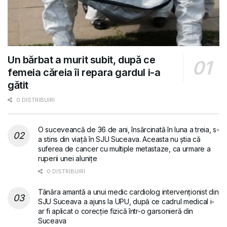
Un bărbat a murit subit, după ce
femeia căreia îi repara gardul i-a
gătit
0 DISTRIBUIRI
O suceveancă de 36 de ani, însărcinată în luna a treia, s-
a stins din viață în SJU Suceava. Aceasta nu știa că
suferea de cancer cu multiple metastaze, ca urmare a
ruperii unei alunițe
0 DISTRIBUIRI
Tânăra amantă a unui medic cardiolog intervenționist din
SJU Suceava a ajuns la UPU, după ce cadrul medical i-
ar fi aplicat o corecție fizică într-o garsonieră din
Suceava