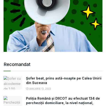
Recomandat
Șofer beat, prins astă-noapte pe Calea Unirii
din Suceava
IANUARIE 13, 2023
Poliția Română și DIICOT au efectuat 134 de
percheziții domiciliare, la nivel național,