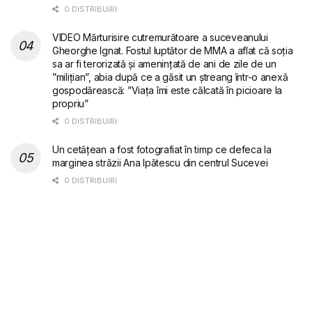
0 DISTRIBUIRI
VIDEO Mărturisire cutremurătoare a suceveanului
Gheorghe Ignat. Fostul luptător de MMA a aflat că soția
sa ar fi terorizată și amenințată de ani de zile de un
”milițian”, abia după ce a găsit un ștreang într-o anexă
gospodărească: ”Viața îmi este călcată în picioare la
propriu”
0 DISTRIBUIRI
Un cetățean a fost fotografiat în timp ce defeca la
marginea străzii Ana Ipătescu din centrul Sucevei
0 DISTRIBUIRI