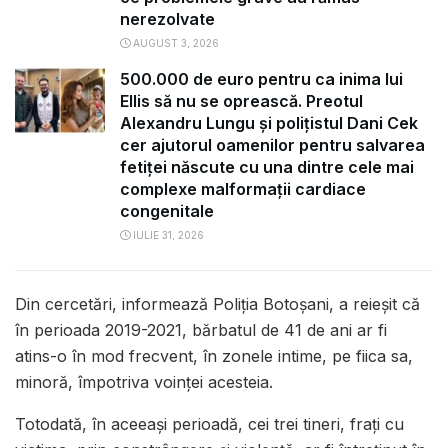
nerezolvate
AUGUST 3, 2026
500.000 de euro pentru ca inima lui
Ellis să nu se oprească. Preotul
Alexandru Lungu și polițistul Dani Cek
cer ajutorul oamenilor pentru salvarea
fetiței născute cu una dintre cele mai
complexe malformații cardiace
congenitale
IULIE 31, 2026
Din cercetări, informează Poliția Botoșani, a reieșit că
în perioada 2019-2021, bărbatul de 41 de ani ar fi
atins-o în mod frecvent, în zonele intime, pe fiica sa,
minoră, împotriva voinței acesteia.
Totodată, în aceeași perioadă, cei trei tineri, frați cu