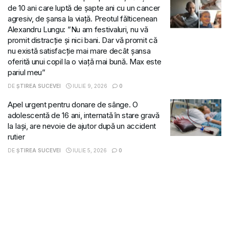
de 10 ani care luptă de șapte ani cu un cancer
agresiv, de șansa la viață. Preotul fălticenean
Alexandru Lungu: ”Nu am festivaluri, nu vă
promit distracție și nici bani. Dar vă promit că
nu există satisfacție mai mare decât șansa
oferită unui copil la o viață mai bună. Max este
pariul meu”
DE
ȘTIREA SUCEVEI
IULIE 9, 2026
0
Apel urgent pentru donare de sânge. O
adolescentă de 16 ani, internată în stare gravă
la Iași, are nevoie de ajutor după un accident
rutier
DE
ȘTIREA SUCEVEI
IULIE 5, 2026
0