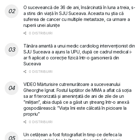
O suceveancă de 36 de ani, însărcinată în luna a treia, s-
a stins din viață în SJU Suceava. Aceasta nu știa că
suferea de cancer cu multiple metastaze, ca urmare a
ruperii unei alunițe
0 DISTRIBUIRI
Tânăra amantă a unui medic cardiolog intervenționist din
SJU Suceava a ajuns la UPU, după ce cadrul medical i-
ar fi aplicat o corecție fizică într-o garsonieră din
Suceava
0 DISTRIBUIRI
VIDEO Mărturisire cutremurătoare a suceveanului
Gheorghe Ignat. Fostul luptător de MMA a aflat că soția
sa ar fi terorizată și amenințată de ani de zile de un
”milițian”, abia după ce a găsit un ștreang într-o anexă
gospodărească: ”Viața îmi este călcată în picioare la
propriu”
0 DISTRIBUIRI
Un cetățean a fost fotografiat în timp ce defeca la