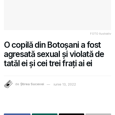
FOTO Ilustrativ
O copilă din Botoșani a fost
agresată sexual și violată de
tatăl ei și cei trei frați ai ei
de
Știrea Sucevei
iunie 13, 2022