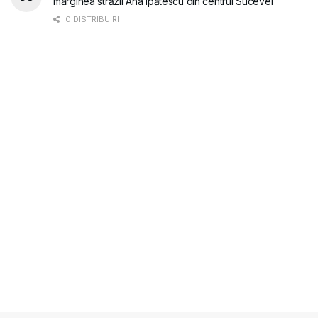
marginea străzii Ana Ipătescu din centrul Sucevei
0 DISTRIBUIRI