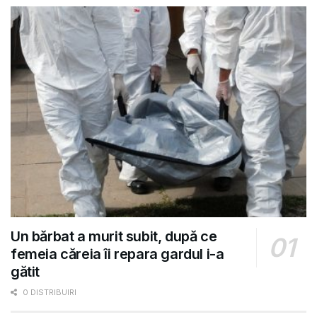
Un bărbat a murit subit, după ce
femeia căreia îi repara gardul i-a
gătit
0 DISTRIBUIRI