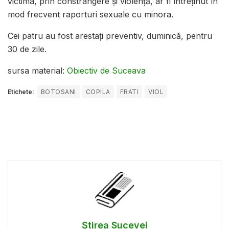
victima, prin constrângere și violență, ar fi întreținut în
mod frecvent raporturi sexuale cu minora.
Cei patru au fost arestați preventiv, duminică, pentru
30 de zile.
sursa material:
Obiectiv de Suceava
Etichete:
BOTOSANI
COPILA
FRATI
VIOL
Știrea Sucevei