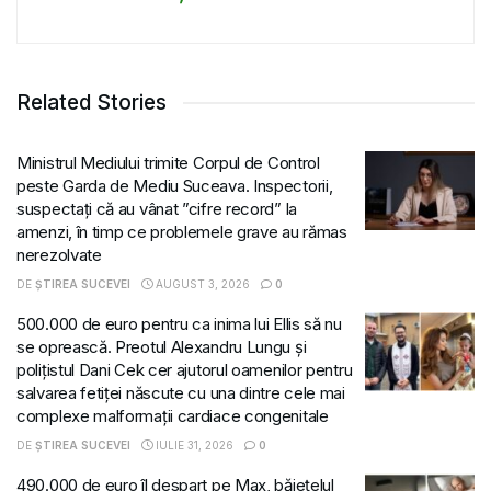
Related Stories
Ministrul Mediului trimite Corpul de Control
peste Garda de Mediu Suceava. Inspectorii,
suspectați că au vânat ”cifre record” la
amenzi, în timp ce problemele grave au rămas
nerezolvate
DE
ȘTIREA SUCEVEI
AUGUST 3, 2026
0
500.000 de euro pentru ca inima lui Ellis să nu
se oprească. Preotul Alexandru Lungu și
polițistul Dani Cek cer ajutorul oamenilor pentru
salvarea fetiței născute cu una dintre cele mai
complexe malformații cardiace congenitale
DE
ȘTIREA SUCEVEI
IULIE 31, 2026
0
490.000 de euro îl despart pe Max, băiețelul