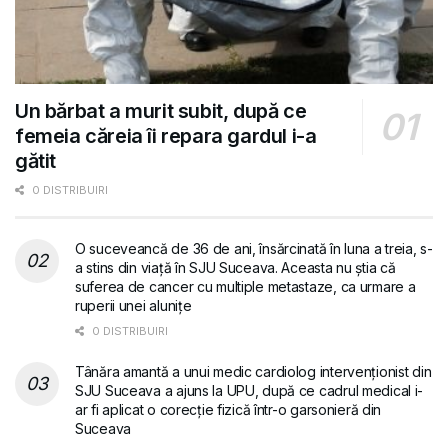
Un bărbat a murit subit, după ce
femeia căreia îi repara gardul i-a
gătit
0 DISTRIBUIRI
O suceveancă de 36 de ani, însărcinată în luna a treia, s-
a stins din viață în SJU Suceava. Aceasta nu știa că
suferea de cancer cu multiple metastaze, ca urmare a
ruperii unei alunițe
0 DISTRIBUIRI
Tânăra amantă a unui medic cardiolog intervenționist din
SJU Suceava a ajuns la UPU, după ce cadrul medical i-
ar fi aplicat o corecție fizică într-o garsonieră din
Suceava