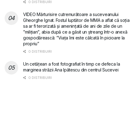
0 DISTRIBUIRI
VIDEO Mărturisire cutremurătoare a suceveanului
Gheorghe Ignat. Fostul luptător de MMA a aflat că soția
sa ar fi terorizată și amenințată de ani de zile de un
”milițian”, abia după ce a găsit un ștreang într-o anexă
gospodărească: ”Viața îmi este călcată în picioare la
propriu”
0 DISTRIBUIRI
Un cetățean a fost fotografiat în timp ce defeca la
marginea străzii Ana Ipătescu din centrul Sucevei
0 DISTRIBUIRI