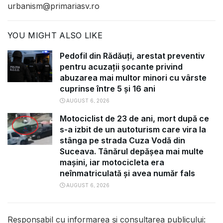
urbanism@primariasv.ro
YOU MIGHT ALSO LIKE
Pedofil din Rădăuți, arestat preventiv
pentru acuzații șocante privind
abuzarea mai multor minori cu vârste
cuprinse între 5 și 16 ani
AUGUST 6, 2026
Motociclist de 23 de ani, mort după ce
s-a izbit de un autoturism care vira la
stânga pe strada Cuza Vodă din
Suceava. Tânărul depășea mai multe
mașini, iar motocicleta era
neînmatriculată și avea număr fals
AUGUST 6, 2026
Responsabil cu informarea și consultarea publicului: