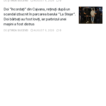
DE
ȘTIREA SUCEVEI
AUGUST 6, 2026
0
Doi ”încordați” din Cajvana, reținuți după un
scandal izbucnit în parcarea barului ”La Stejar”.
Doi bărbați au fost loviți, iar parbrizul unei
mașini a fost distrus
DE
ȘTIREA SUCEVEI
AUGUST 6, 2026
0