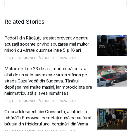
Related Stories
Pedofil din Rădăuți, arestat preventiv pentru
acuzații șocante privind abuzarea mai multor
minori cu vârste cuprinse între 5 și 16 ani
DE
ȘTIREA SUCEVEI
AUGUST 6, 2026
0
Motociclist de 23 de ani, mort după ce s-a
izbit de un autoturism care vira la stânga pe
strada Cuza Vodă din Suceava. Tânărul
depășea mai multe mașini, iar motocicleta era
neînmatriculată și avea număr fals
DE
ȘTIREA SUCEVEI
AUGUST 6, 2026
0
Cinci adolescenți din Constanța, aflați într-o
tabără în Bucovina, cercetați după ce au furat
băuturi din frigiderul unei benzinării din Vama