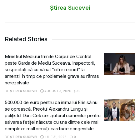
Știrea Sucevei
Related Stories
Ministrul Mediului trimite Corpul de Control
peste Garda de Mediu Suceava. Inspectorii,
suspectați că au vânat ”cifre record” la
amenzi, în timp ce problemele grave au rămas
nerezolvate
DE
ȘTIREA SUCEVEI
AUGUST 3, 2026
0
500.000 de euro pentru ca inima lui Ellis să nu
se oprească. Preotul Alexandru Lungu și
polițistul Dani Cek cer ajutorul oamenilor pentru
salvarea fetiței născute cu una dintre cele mai
complexe malformații cardiace congenitale
DE
ȘTIREA SUCEVEI
IULIE 31, 2026
0