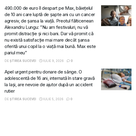
490.000 de euro îl despart pe Max, băiețelul
de 10 ani care luptă de șapte ani cu un cancer
agresiv, de șansa la viață. Preotul fălticenean
Alexandru Lungu: ”Nu am festivaluri, nu vă
promit distracție și nici bani. Dar vă promit că
nu există satisfacție mai mare decât șansa
oferită unui copil la o viață mai bună. Max este
pariul meu”
DE
ȘTIREA SUCEVEI
IULIE 9, 2026
0
Apel urgent pentru donare de sânge. O
adolescentă de 16 ani, internată în stare gravă
la Iași, are nevoie de ajutor după un accident
rutier
DE
ȘTIREA SUCEVEI
IULIE 5, 2026
0