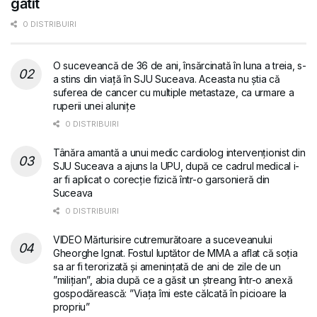
gătit
0 DISTRIBUIRI
O suceveancă de 36 de ani, însărcinată în luna a treia, s-
a stins din viață în SJU Suceava. Aceasta nu știa că
suferea de cancer cu multiple metastaze, ca urmare a
ruperii unei alunițe
0 DISTRIBUIRI
Tânăra amantă a unui medic cardiolog intervenționist din
SJU Suceava a ajuns la UPU, după ce cadrul medical i-
ar fi aplicat o corecție fizică într-o garsonieră din
Suceava
0 DISTRIBUIRI
VIDEO Mărturisire cutremurătoare a suceveanului
Gheorghe Ignat. Fostul luptător de MMA a aflat că soția
sa ar fi terorizată și amenințată de ani de zile de un
”milițian”, abia după ce a găsit un ștreang într-o anexă
gospodărească: ”Viața îmi este călcată în picioare la
propriu”