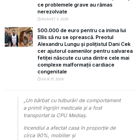
ce problemele grave au rămas
nerezolvate
AUGUST 3, 2026
500.000 de euro pentru ca inima lui
Ellis să nu se oprească. Preotul
Alexandru Lungu și polițistul Dani Cek
cer ajutorul oamenilor pentru salvarea
fetiței născute cu una dintre cele mai
complexe malformații cardiace
congenitale
IULIE 31, 2026
„Un bărbat cu tulburări de comportament
a primit îngrijiri medicale și a fost
transportat la CPU Mediaș.
Incendiul a afectat casa în proporție de
circa 90%, mobilier și