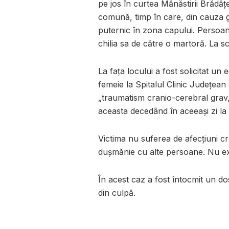
pe jos în curtea Mănăstirii Brădățe
comună, timp în care, din cauza gh
puternic în zona capului. Persoana
chilia sa de către o martoră. La scu
La fața locului a fost solicitat u
femeie la Spitalul Clinic Județea
„traumatism cranio-cerebral grav
aceasta decedând în aceeași zi la 
Victima nu suferea de afecțiuni cr
dușmănie cu alte persoane. Nu exi
În acest caz a fost întocmit un do
din culpă.