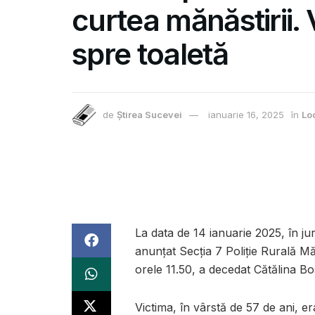
curtea mănăstirii.
spre toaletă
de
Știrea Sucevei
ianuarie 16, 2025
în
Lo
La data de 14 ianuarie 2025, în j
anunțat Secția 7 Poliţie Rurală Măl
orele 11.50, a decedat Cătălina 
Victima, în vârstă de 57 de ani, er