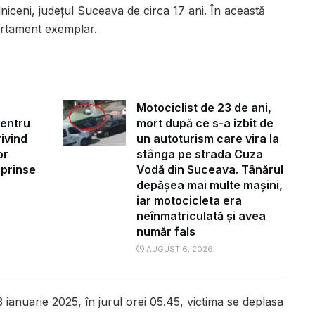
iceni, județul Suceava de circa 17 ani. În această
rtament exemplar.
Motociclist de 23 de ani,
pentru
mort după ce s-a izbit de
ivind
un autoturism care vira la
or
stânga pe strada Cuza
uprinse
Vodă din Suceava. Tânărul
depășea mai multe mașini,
iar motocicleta era
neînmatriculată și avea
număr fals
AUGUST 6, 2026
3 ianuarie 2025, în jurul orei 05.45, victima se deplasa