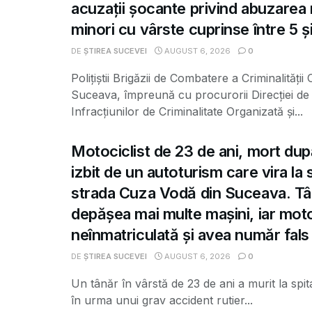
acuzații șocante privind abuzarea
minori cu vârste cuprinse între 5 și
DE
ȘTIREA SUCEVEI
AUGUST 6, 2026
0
Polițiștii Brigăzii de Combatere a Criminalității
Suceava, împreună cu procurorii Direcției de 
Infracțiunilor de Criminalitate Organizată și...
Motociclist de 23 de ani, mort dup
izbit de un autoturism care vira la
strada Cuza Vodă din Suceava. Tâ
depășea mai multe mașini, iar moto
neînmatriculată și avea număr fals
DE
ȘTIREA SUCEVEI
AUGUST 6, 2026
0
Un tânăr în vârstă de 23 de ani a murit la spit
în urma unui grav accident rutier...