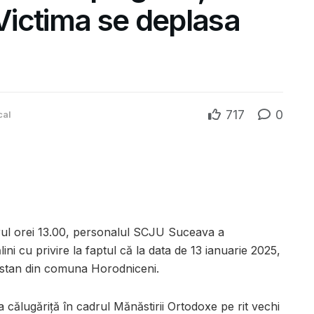
 Victima se deplasa
717
0
cal
urul orei 13.00, personalul SCJU Suceava a
ini cu privire la faptul că la data de 13 ianuarie 2025,
Bostan din comuna Horodniceni.
a călugăriță în cadrul Mănăstirii Ortodoxe pe rit vechi