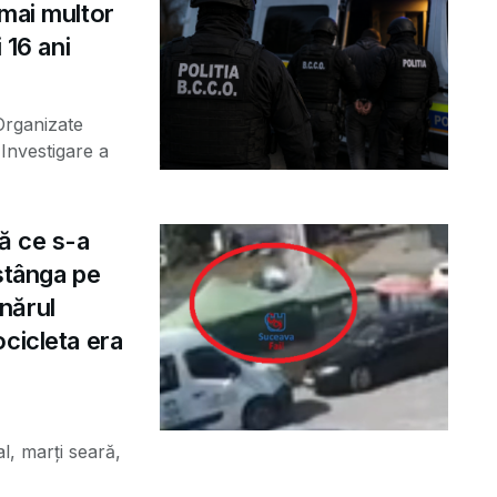
 mai multor
 16 ani
 Organizate
Investigare a
ă ce s-a
 stânga pe
nărul
cicleta era
al, marți seară,