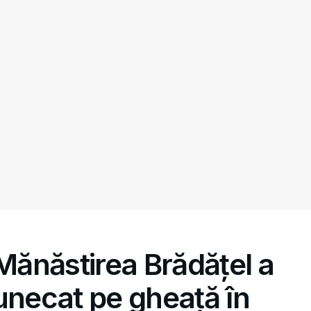
 Mănăstirea Brădățel a
unecat pe gheață în