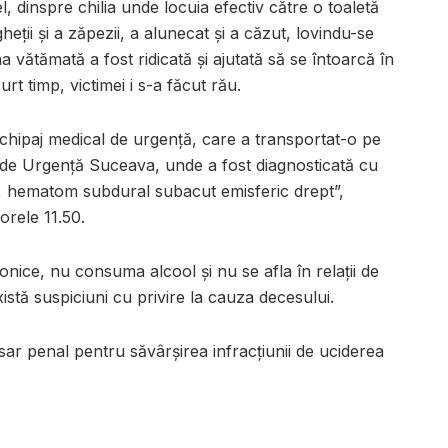
l, dinspre chilia unde locuia efectiv către o toaletă
eții și a zăpezii, a alunecat și a căzut, lovindu-se
 vătămată a fost ridicată și ajutată să se întoarcă în
rt timp, victimei i s-a făcut rău.
n echipaj medical de urgență, care a transportat-o pe
n de Urgență Suceava, unde a fost diagnosticată cu
, hematom subdural subacut emisferic drept”,
orele 11.50.
onice, nu consuma alcool și nu se afla în relații de
stă suspiciuni cu privire la cauza decesului.
sar penal pentru săvârșirea infracţiunii de uciderea