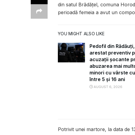
din satul Brădățel, comuna Horodn
perioadă femeia a avut un compo
YOU MIGHT ALSO LIKE
Pedofil din Rădăuți,
arestat preventiv 
acuzații șocante pr
abuzarea mai mult
minori cu vârste c
între 5 și 16 ani
AUGUST 6, 2026
Potrivit unei martore, la data de 1