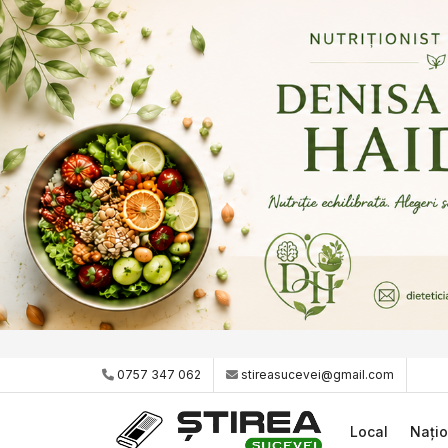
0757 347 062
stireasucevei@gmail.com
Local
Națio