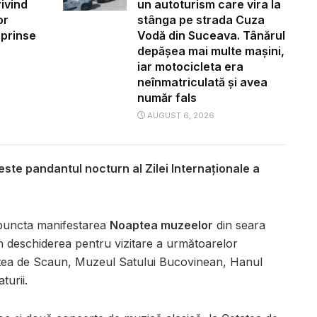
ivind
un autoturism care vira la
or
stânga pe strada Cuza
uprinse
Vodă din Suceava. Tânărul
depășea mai multe mașini,
iar motocicleta era
neînmatriculată și avea
număr fals
AUGUST 6, 2026
te pandantul nocturn al Zilei Internaţionale a
 puncta manifestarea
Noaptea muzeelor
din seara
in deschiderea pentru vizitare a următoarelor
tatea de Scaun, Muzeul Satului Bucovinean, Hanul
turii.