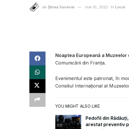
de
Știrea Sucevei
mai 10, 2022
în
Local
Noaptea Europeană a Muzeelor
Comunicării din Franţa.
Evenimentul este patronat, în mod
Consiliul Internațional al Muzeel
YOU MIGHT ALSO LIKE
Pedofil din Rădăuți,
arestat preventiv 