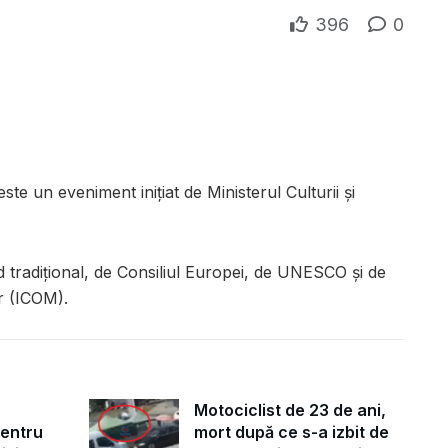
396
0
este un eveniment iniţiat de Ministerul Culturii şi
 tradiţional, de Consiliul Europei, de UNESCO și de
or (ICOM).
Motociclist de 23 de ani,
pentru
mort după ce s-a izbit de