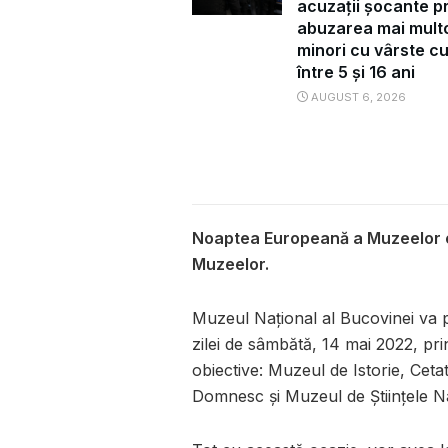
acuzații șocante pr
abuzarea mai mult
minori cu vârste c
între 5 și 16 ani
AUGUST 6, 2026
Noaptea Europeană a Muzeelor es
Muzeelor.
Muzeul Național al Bucovinei va
zilei de sâmbătă, 14 mai 2022, pr
obiective: Muzeul de Istorie, Ce
Domnesc și Muzeul de Științele Na