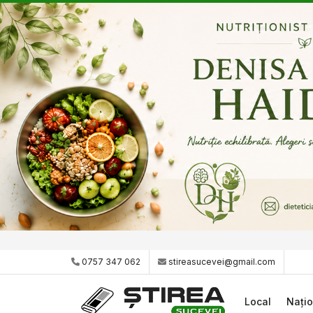
0757 347 062
stireasucevei@gmail.com
Local
Națio