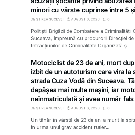
acuzații șocante privind abuzarea
minori cu vârste cuprinse între 5 și
DE
ȘTIREA SUCEVEI
AUGUST 6, 2026
0
Polițiștii Brigăzii de Combatere a Criminalității
Suceava, împreună cu procurorii Direcției de 
Infracțiunilor de Criminalitate Organizată și...
Motociclist de 23 de ani, mort dup
izbit de un autoturism care vira la
strada Cuza Vodă din Suceava. Tâ
depășea mai multe mașini, iar moto
neînmatriculată și avea număr fals
DE
ȘTIREA SUCEVEI
AUGUST 6, 2026
0
Un tânăr în vârstă de 23 de ani a murit la spit
în urma unui grav accident rutier...