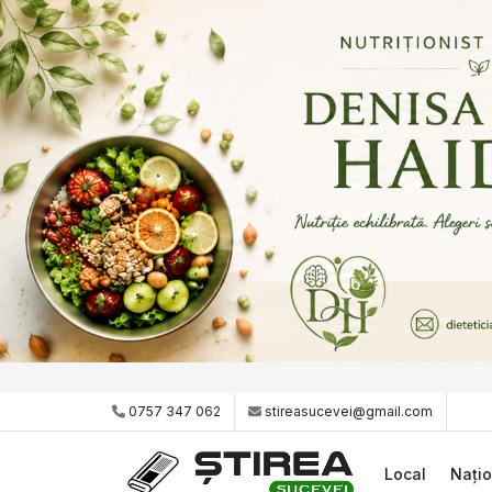
0757 347 062
stireasucevei@gmail.com
Local
Națio