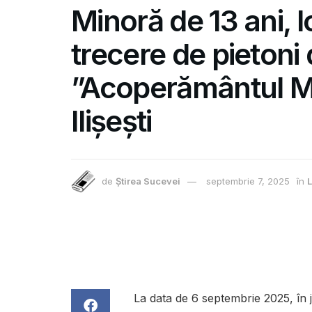
Minoră de 13 ani, 
trecere de pietoni d
”Acoperământul Ma
Ilișești
de
Știrea Sucevei
septembrie 7, 2025
în
L
La data de 6 septembrie 2025, în jur