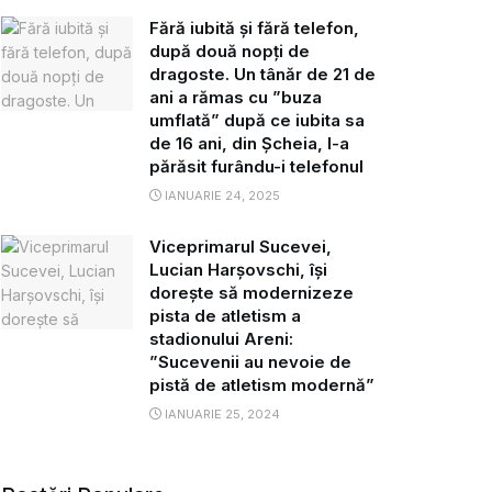
Fără iubită și fără telefon,
după două nopți de
dragoste. Un tânăr de 21 de
ani a rămas cu ”buza
umflată” după ce iubita sa
de 16 ani, din Șcheia, l-a
părăsit furându-i telefonul
IANUARIE 24, 2025
Viceprimarul Sucevei,
Lucian Harșovschi, își
dorește să modernizeze
pista de atletism a
stadionului Areni:
”Sucevenii au nevoie de
pistă de atletism modernă”
IANUARIE 25, 2024