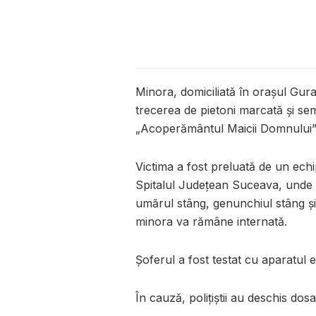
Minora, domiciliată în orașul Gur
trecerea de pietoni marcată și sem
„Acoperământul Maicii Domnului” di
Victima a fost preluată de un echi
Spitalul Județean Suceava, unde a
umărul stâng, genunchiul stâng 
minora va rămâne internată.
Șoferul a fost testat cu aparatul et
În cauză, polițiștii au deschis do