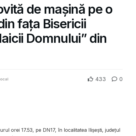
lovită de mașină pe o
in fața Bisericii
icii Domnului” din
433
0
ocal
ul orei 17.53, pe DN17, în localitatea Ilișești, județul