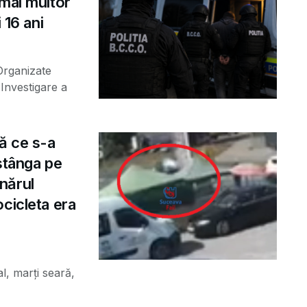
 mai multor
 16 ani
 Organizate
Investigare a
ă ce s-a
 stânga pe
nărul
cicleta era
al, marți seară,