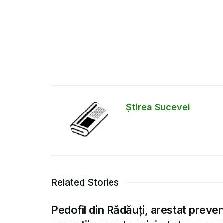
Știrea Sucevei
Related Stories
Pedofil din Rădăuți, arestat preve