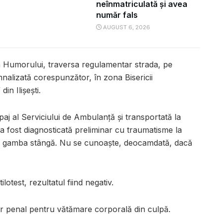
neînmatriculată și avea
număr fals
AUGUST 6, 2026
a Humorului, traversa regulamentar strada, pe
nalizată corespunzător, în zona Bisericii
n Ilișești.
paj al Serviciului de Ambulanță și transportată la
 fost diagnosticată preliminar cu traumatisme la
și gamba stângă. Nu se cunoaște, deocamdată, dacă
ilotest, rezultatul fiind negativ.
sar penal pentru vătămare corporală din culpă.