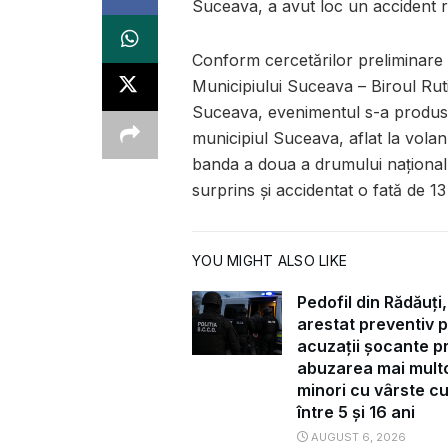
Suceava, a avut loc un accident ru
Conform cercetărilor preliminare e
Municipiului Suceava – Biroul Rutie
Suceava, evenimentul s-a produs 
municipiul Suceava, aflat la vola
banda a doua a drumului național
surprins și accidentat o fată de 13
YOU MIGHT ALSO LIKE
Pedofil din Rădăuți,
arestat preventiv 
acuzații șocante pr
abuzarea mai mult
minori cu vârste c
între 5 și 16 ani
AUGUST 6, 2026