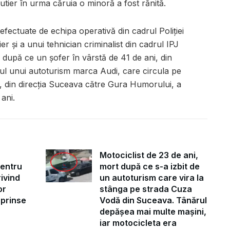
tier în urma căruia o minoră a fost rănită.
fectuate de echipa operativă din cadrul Poliției
r și a unui tehnician criminalist din cadrul IPJ
după ce un șofer în vârstă de 41 de ani, din
nul unui autoturism marca Audi, care circula pe
, din direcția Suceava către Gura Humorului, a
 ani.
Motociclist de 23 de ani,
pentru
mort după ce s-a izbit de
ivind
un autoturism care vira la
or
stânga pe strada Cuza
uprinse
Vodă din Suceava. Tânărul
depășea mai multe mașini,
iar motocicleta era