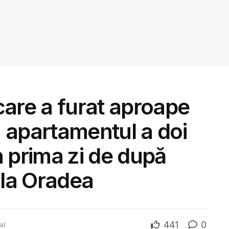
care a furat aproape
 apartamentul a doi
n prima zi de după
s la Oradea
441
0
al