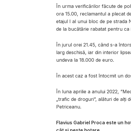
În urma verificărilor făcute de poliți
ora 15.00, reclamantul a plecat de
etajul I al unui bloc de pe strada
de la bucătărie rabatat pentru ca 
În jurul orei 21.45, când s-a înto
larg deschisă, iar din interior lipse
undeva la 18.000 de euro.
În acest caz a fost întocmit un do
În luna aprilie a anului 2022, ”Med
„trafic de droguri”, alături de alți
Petriceanu.
Flavius Gabriel Proca este un hoț
cât și peste hotare