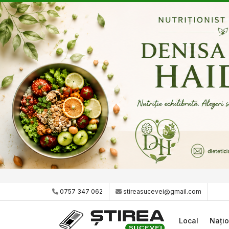
0757 347 062
stireasucevei@gmail.com
Local
Națio