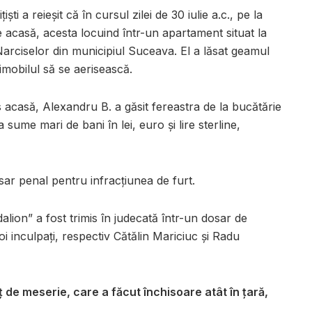
ști a reieșit că în cursul zilei de 30 iulie a.c., pe la
 acasă, acesta locuind într-un apartament situat la
 Narciselor din municipiul Suceava. El a lăsat geamul
imobilul să se aerisească.
rs acasă, Alexandru B. a găsit fereastra de la bucătărie
a sume mari de bani în lei, euro și lire sterline,
sar penal pentru infracțiunea de furt.
alion” a fost trimis în judecată într-un dosar de
 doi inculpați, respectiv Cătălin Mariciuc și Radu
 de meserie, care a făcut închisoare atât în țară,