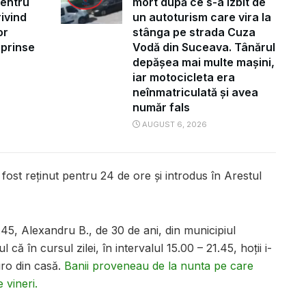
pentru
mort după ce s-a izbit de
ivind
un autoturism care vira la
or
stânga pe strada Cuza
uprinse
Vodă din Suceava. Tânărul
depășea mai multe mașini,
iar motocicleta era
neînmatriculată și avea
număr fals
AUGUST 6, 2026
fost reținut pentru 24 de ore și introdus în Arestul
1.45, Alexandru B., de 30 de ani, din municipiul
că în cursul zilei, în intervalul 15.00 – 21.45, hoții i-
uro din casă.
Banii proveneau de la nunta pe care
 vineri.