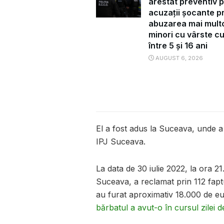
arestat preventiv 
acuzații șocante pr
abuzarea mai mult
minori cu vârste c
între 5 și 16 ani
AUGUST 6, 2026
El a fost adus la Suceava, unde a 
IPJ Suceava.
La data de 30 iulie 2022, la ora 2
Suceava, a reclamat prin 112 faptul 
au furat aproximativ 18.000 de e
bărbatul a avut-o în cursul zilei de