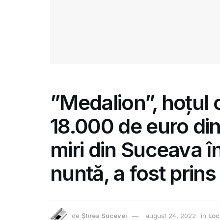
”Medalion”, hoțul 
18.000 de euro din
miri din Suceava î
nuntă, a fost prin
de
Știrea Sucevei
august 24, 2022
în
Loc