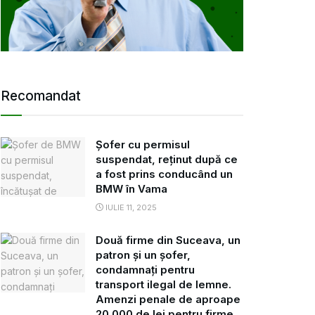
Recomandat
Șofer cu permisul
suspendat, reținut după ce
a fost prins conducând un
BMW în Vama
IULIE 11, 2025
Două firme din Suceava, un
patron și un șofer,
condamnați pentru
transport ilegal de lemne.
Amenzi penale de aproape
20.000 de lei pentru firme,