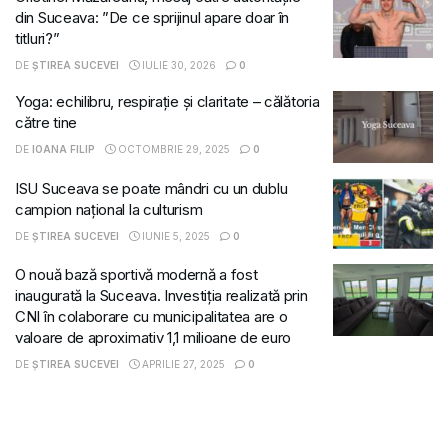
din Suceava: ”De ce sprijinul apare doar în
titluri?”
DE
ȘTIREA SUCEVEI
IULIE 30, 2026
0
Yoga: echilibru, respirație și claritate – călătoria
către tine
DE
IOANA FILIP
OCTOMBRIE 29, 2025
0
ISU Suceava se poate mândri cu un dublu
campion național la culturism
DE
ȘTIREA SUCEVEI
IUNIE 5, 2025
0
O nouă bază sportivă modernă a fost
inaugurată la Suceava. Investiția realizată prin
CNI în colaborare cu municipalitatea are o
valoare de aproximativ 1,1 milioane de euro
DE
ȘTIREA SUCEVEI
APRILIE 27, 2025
0