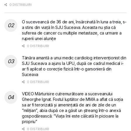
0 DISTRIBUIRI
O suceveancă de 36 de ani, însărcinată în luna a treia, s-
a stins din viață în SJU Suceava. Aceasta nu știa că
suferea de cancer cu multiple metastaze, ca urmare a
ruperii unei alunițe
0 DISTRIBUIRI
Tânăra amantă a unui medic cardiolog intervenționist din
SJU Suceava a ajuns la UPU, după ce cadrul medical i-
ar fi aplicat o corecție fizică într-o garsonieră din
Suceava
0 DISTRIBUIRI
VIDEO Mărturisire cutremurătoare a suceveanului
Gheorghe Ignat. Fostul luptător de MMA a aflat că soția
sa ar fi terorizată și amenințată de ani de zile de un
”milițian”, abia după ce a găsit un ștreang într-o anexă
gospodărească: ”Viața îmi este călcată în picioare la
propriu”
0 DISTRIBUIRI