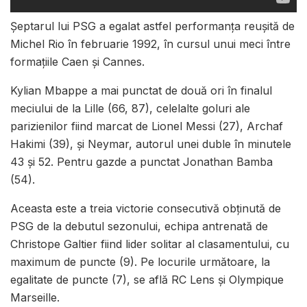
Şeptarul lui PSG a egalat astfel performanţa reuşită de
Michel Rio în februarie 1992, în cursul unui meci între
formaţiile Caen şi Cannes.
Kylian Mbappe a mai punctat de două ori în finalul
meciului de la Lille (66, 87), celelalte goluri ale
parizienilor fiind marcat de Lionel Messi (27), Archaf
Hakimi (39), şi Neymar, autorul unei duble în minutele
43 şi 52. Pentru gazde a punctat Jonathan Bamba
(54).
Aceasta este a treia victorie consecutivă obţinută de
PSG de la debutul sezonului, echipa antrenată de
Christope Galtier fiind lider solitar al clasamentului, cu
maximum de puncte (9). Pe locurile următoare, la
egalitate de puncte (7), se află RC Lens şi Olympique
Marseille.