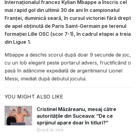
Internaţionalul francez Kylian Mbappe a înscris cel
mai rapid gol din ultimii 30 de ani în campionatul
Franţei, duminică seară, în cursul victoriei fără drept
de apel obţinută de Paris Saint-Germain pe terenul
formaţiei Lille OSC (scor 7-1), în cadrul etapei a treia
din Ligue 1.
Mbappe a deschis scorul după doar 9 secunde de joc,
cu un lob elegant peste portarul advers, fructificând o
pasă în adâncime expediată de argentinianul Lionel
Messi, imediat după debutul jocului.
YOU MIGHT ALSO LIKE
Cristinel Măzăreanu, mesaj către
autoritățile din Suceava: ”De ce
sprijinul apare doar în titluri?”
IULIE 30, 2026