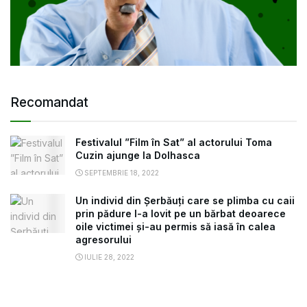
Recomandat
Festivalul ”Film în Sat” al actorului Toma
Cuzin ajunge la Dolhasca
SEPTEMBRIE 18, 2022
Un individ din Șerbăuți care se plimba cu caii
prin pădure l-a lovit pe un bărbat deoarece
oile victimei și-au permis să iasă în calea
agresorului
IULIE 28, 2022