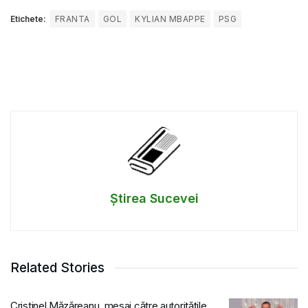
Etichete:
FRANTA
GOL
KYLIAN MBAPPE
PSG
Știrea Sucevei
Related Stories
Cristinel Măzăreanu, mesaj către autoritățile