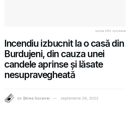
sursa info suceava
Incendiu izbucnit la o casă din
Burdujeni, din cauza unei
candele aprinse și lăsate
nesupravegheată
de
Știrea Sucevei
septembrie 26, 2022