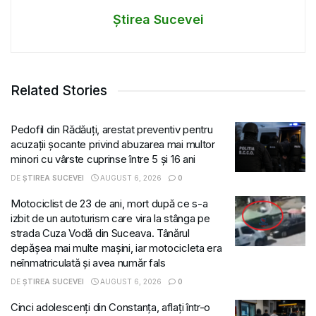
Știrea Sucevei
Related Stories
Pedofil din Rădăuți, arestat preventiv pentru
acuzații șocante privind abuzarea mai multor
minori cu vârste cuprinse între 5 și 16 ani
DE
ȘTIREA SUCEVEI
AUGUST 6, 2026
0
Motociclist de 23 de ani, mort după ce s-a
izbit de un autoturism care vira la stânga pe
strada Cuza Vodă din Suceava. Tânărul
depășea mai multe mașini, iar motocicleta era
neînmatriculată și avea număr fals
DE
ȘTIREA SUCEVEI
AUGUST 6, 2026
0
Cinci adolescenți din Constanța, aflați într-o