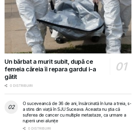
Un bărbat a murit subit, după ce
femeia căreia îi repara gardul i-a
gătit
0 DISTRIBUIRI
O suceveancă de 36 de ani, însărcinată în luna a treia, s-
a stins din viață în SJU Suceava. Aceasta nu știa că
suferea de cancer cu multiple metastaze, ca urmare a
ruperii unei alunițe
0 DISTRIBUIRI