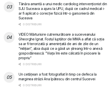
Tânăra amantă a unui medic cardiolog intervenționist din
SJU Suceava a ajuns la UPU, după ce cadrul medical i-
ar fi aplicat o corecție fizică într-o garsonieră din
Suceava
0 DISTRIBUIRI
VIDEO Mărturisire cutremurătoare a suceveanului
Gheorghe Ignat. Fostul luptător de MMA a aflat că soția
sa ar fi terorizată și amenințată de ani de zile de un
”milițian”, abia după ce a găsit un ștreang într-o anexă
gospodărească: ”Viața îmi este călcată în picioare la
propriu”
0 DISTRIBUIRI
Un cetățean a fost fotografiat în timp ce defeca la
marginea străzii Ana Ipătescu din centrul Sucevei
0 DISTRIBUIRI