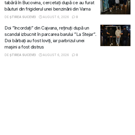
tabără în Bucovina, cercetați după ce au furat
băuturi din frigiderul unei benzinării din Vama
DE
ȘTIREA SUCEVEI
AUGUST 6, 2026
0
Doi ”încordați” din Cajvana, reținuți după un
scandal izbucnit în parcarea barului ”La Stejar”.
Doi bărbați au fost loviți, iar parbrizul unei
mașini a fost distrus
DE
ȘTIREA SUCEVEI
AUGUST 6, 2026
0