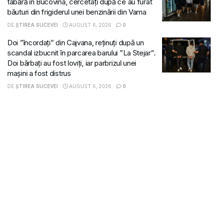
tabără în Bucovina, cercetați după ce au furat
băuturi din frigiderul unei benzinării din Vama
DE
ȘTIREA SUCEVEI
AUGUST 6, 2026
0
Doi ”încordați” din Cajvana, reținuți după un
scandal izbucnit în parcarea barului ”La Stejar”.
Doi bărbați au fost loviți, iar parbrizul unei
mașini a fost distrus
DE
ȘTIREA SUCEVEI
AUGUST 6, 2026
0