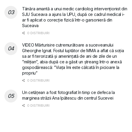
Tânăra amantă a unui medic cardiolog intervenționist din
SJU Suceava a ajuns la UPU, după ce cadrul medical i-
ar fi aplicat o corecție fizică într-o garsonieră din
Suceava
0 DISTRIBUIRI
VIDEO Mărturisire cutremurătoare a suceveanului
Gheorghe Ignat. Fostul luptător de MMA a aflat că soția
sa ar fi terorizată și amenințată de ani de zile de un
”milițian”, abia după ce a găsit un ștreang într-o anexă
gospodărească: ”Viața îmi este călcată în picioare la
propriu”
0 DISTRIBUIRI
Un cetățean a fost fotografiat în timp ce defeca la
marginea străzii Ana Ipătescu din centrul Sucevei
0 DISTRIBUIRI