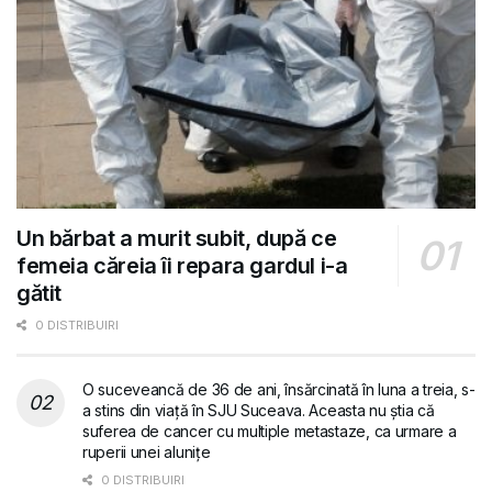
Un bărbat a murit subit, după ce
femeia căreia îi repara gardul i-a
gătit
0 DISTRIBUIRI
O suceveancă de 36 de ani, însărcinată în luna a treia, s-
a stins din viață în SJU Suceava. Aceasta nu știa că
suferea de cancer cu multiple metastaze, ca urmare a
ruperii unei alunițe
0 DISTRIBUIRI