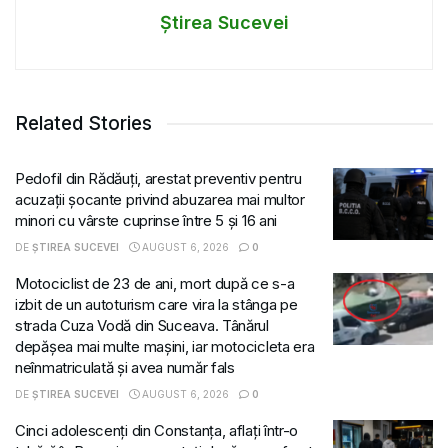
Știrea Sucevei
Related Stories
Pedofil din Rădăuți, arestat preventiv pentru
acuzații șocante privind abuzarea mai multor
minori cu vârste cuprinse între 5 și 16 ani
DE
ȘTIREA SUCEVEI
AUGUST 6, 2026
0
Motociclist de 23 de ani, mort după ce s-a
izbit de un autoturism care vira la stânga pe
strada Cuza Vodă din Suceava. Tânărul
depășea mai multe mașini, iar motocicleta era
neînmatriculată și avea număr fals
DE
ȘTIREA SUCEVEI
AUGUST 6, 2026
0
Cinci adolescenți din Constanța, aflați într-o