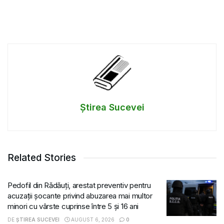
Știrea Sucevei
Related Stories
Pedofil din Rădăuți, arestat preventiv pentru
acuzații șocante privind abuzarea mai multor
minori cu vârste cuprinse între 5 și 16 ani
DE
ȘTIREA SUCEVEI
AUGUST 6, 2026
0