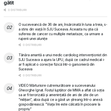
gătit
0 DISTRIBUIRI
O suceveancă de 36 de ani, însărcinată în luna a treia, s-
a stins din viață în SJU Suceava. Aceasta nu știa că
suferea de cancer cu multiple metastaze, ca urmare a
ruperii unei alunițe
0 DISTRIBUIRI
Tânăra amantă a unui medic cardiolog intervenționist din
SJU Suceava a ajuns la UPU, după ce cadrul medical i-
ar fi aplicat o corecție fizică într-o garsonieră din
Suceava
0 DISTRIBUIRI
VIDEO Mărturisire cutremurătoare a suceveanului
Gheorghe Ignat. Fostul luptător de MMA a aflat că soția
sa ar fi terorizată și amenințată de ani de zile de un
”milițian”, abia după ce a găsit un ștreang într-o anexă
gospodărească: ”Viața îmi este călcată în picioare la
propriu”