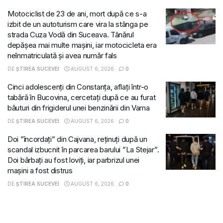
Motociclist de 23 de ani, mort după ce s-a
izbit de un autoturism care vira la stânga pe
strada Cuza Vodă din Suceava. Tânărul
depășea mai multe mașini, iar motocicleta era
neînmatriculată și avea număr fals
DE
ȘTIREA SUCEVEI
AUGUST 6, 2026
0
Cinci adolescenți din Constanța, aflați într-o
tabără în Bucovina, cercetați după ce au furat
băuturi din frigiderul unei benzinării din Vama
DE
ȘTIREA SUCEVEI
AUGUST 6, 2026
0
Doi ”încordați” din Cajvana, reținuți după un
scandal izbucnit în parcarea barului ”La Stejar”.
Doi bărbați au fost loviți, iar parbrizul unei
mașini a fost distrus
DE
ȘTIREA SUCEVEI
AUGUST 6, 2026
0