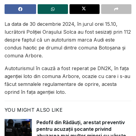
La data de 30 decembrie 2024, în jurul orei 15.10,
lucrătorii Poliției Orașului Solca au fost sesizați prin 112
despre faptul că un autoturism marca Audi este
condus haotic pe drumul dintre comuna Botoșana și
comuna Arbore.
Autoturismul în cauză a fost reperat pe DN2K, în fața
agenției loto din comuna Arbore, ocazie cu care i s-au
făcut semnalele regulamentare de oprire, acesta
oprind în fața agenției loto.
YOU MIGHT ALSO LIKE
Pedofil din Rădăuți, arestat preventiv
pentru acuzații șocante privind
abuzarea mai multor minori cu vârste