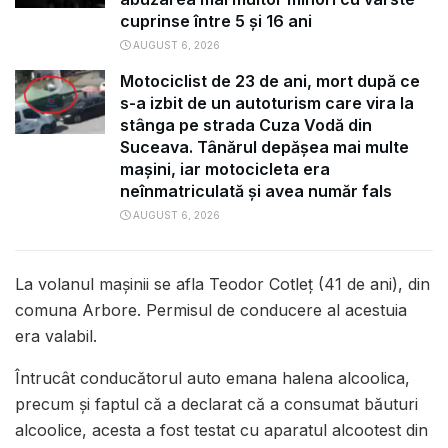
cuprinse între 5 și 16 ani
AUGUST 6, 2026
Motociclist de 23 de ani, mort după ce
s-a izbit de un autoturism care vira la
stânga pe strada Cuza Vodă din
Suceava. Tânărul depășea mai multe
mașini, iar motocicleta era
neînmatriculată și avea număr fals
AUGUST 6, 2026
La volanul mașinii se afla Teodor Cotleț (41 de ani), din
comuna Arbore. Permisul de conducere al acestuia
era valabil.
Întrucât conducătorul auto emana halena alcoolica,
precum şi faptul că a declarat că a consumat băuturi
alcoolice, acesta a fost testat cu aparatul alcootest din