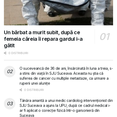
Un bărbat a murit subit, după ce
femeia căreia îi repara gardul i-a
gătit
0 DISTRIBUIRI
O suceveancă de 36 de ani, însărcinată în luna a treia, s-
a stins din viață în SJU Suceava. Aceasta nu știa că
suferea de cancer cu multiple metastaze, ca urmare a
ruperii unei alunițe
0 DISTRIBUIRI
Tânăra amantă a unui medic cardiolog intervenționist din
SJU Suceava a ajuns la UPU, după ce cadrul medical i-
ar fi aplicat o corecție fizică într-o garsonieră din
Suceava