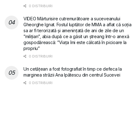
0 DISTRIBUIRI
VIDEO Mărturisire cutremurătoare a suceveanului
Gheorghe Ignat. Fostul luptător de MMA a aflat că soția
sa ar fi terorizată și amenințată de ani de zile de un
”milițian”, abia după ce a găsit un ștreang într-o anexă
gospodărească: ”Viața îmi este călcată în picioare la
propriu”
0 DISTRIBUIRI
Un cetățean a fost fotografiat în timp ce defeca la
marginea străzii Ana Ipătescu din centrul Sucevei
0 DISTRIBUIRI