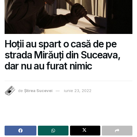
Hoții au spart o casă de pe
strada Mirăuți din Suceava,
dar nu au furat nimic
de
Știrea Sucevei
iunie 23, 2022