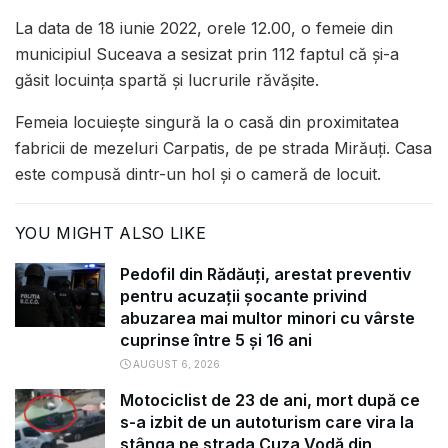
La data de 18 iunie 2022, orele 12.00, o femeie din
municipiul Suceava a sesizat prin 112 faptul că și-a
găsit locuința spartă și lucrurile răvășite.
Femeia locuiește singură la o casă din proximitatea
fabricii de mezeluri Carpatis, de pe strada Mirăuți. Casa
este compusă dintr-un hol și o cameră de locuit.
YOU MIGHT ALSO LIKE
Pedofil din Rădăuți, arestat preventiv
pentru acuzații șocante privind
abuzarea mai multor minori cu vârste
cuprinse între 5 și 16 ani
AUGUST 6, 2026
Motociclist de 23 de ani, mort după ce
s-a izbit de un autoturism care vira la
stânga pe strada Cuza Vodă din