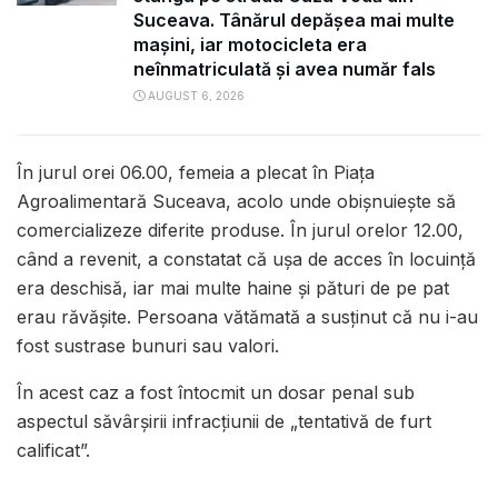
Suceava. Tânărul depășea mai multe
mașini, iar motocicleta era
neînmatriculată și avea număr fals
AUGUST 6, 2026
În jurul orei 06.00, femeia a plecat în Piața
Agroalimentară Suceava, acolo unde obișnuiește să
comercializeze diferite produse. În jurul orelor 12.00,
când a revenit, a constatat că ușa de acces în locuință
era deschisă, iar mai multe haine și pături de pe pat
erau răvășite. Persoana vătămată a susținut că nu i-au
fost sustrase bunuri sau valori.
În acest caz a fost întocmit un dosar penal sub
aspectul săvârșirii infracțiunii de „tentativă de furt
calificat”.