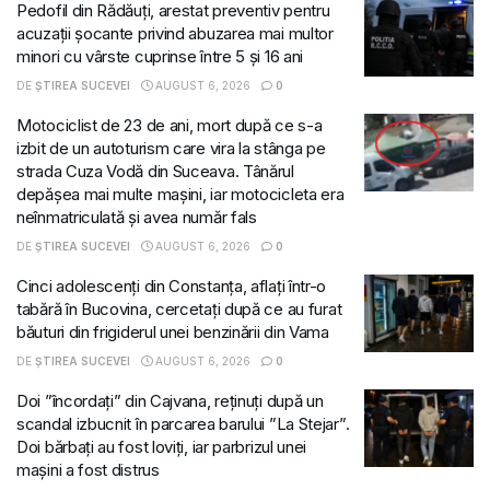
Pedofil din Rădăuți, arestat preventiv pentru
acuzații șocante privind abuzarea mai multor
minori cu vârste cuprinse între 5 și 16 ani
DE
ȘTIREA SUCEVEI
AUGUST 6, 2026
0
Motociclist de 23 de ani, mort după ce s-a
izbit de un autoturism care vira la stânga pe
strada Cuza Vodă din Suceava. Tânărul
depășea mai multe mașini, iar motocicleta era
neînmatriculată și avea număr fals
DE
ȘTIREA SUCEVEI
AUGUST 6, 2026
0
Cinci adolescenți din Constanța, aflați într-o
tabără în Bucovina, cercetați după ce au furat
băuturi din frigiderul unei benzinării din Vama
DE
ȘTIREA SUCEVEI
AUGUST 6, 2026
0
Doi ”încordați” din Cajvana, reținuți după un
scandal izbucnit în parcarea barului ”La Stejar”.
Doi bărbați au fost loviți, iar parbrizul unei
mașini a fost distrus