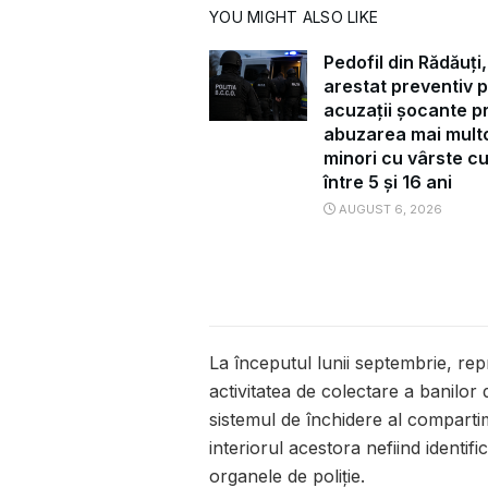
YOU MIGHT ALSO LIKE
Pedofil din Rădăuți,
arestat preventiv 
acuzații șocante pr
abuzarea mai mult
minori cu vârste c
între 5 și 16 ani
AUGUST 6, 2026
La începutul lunii septembrie, rep
activitatea de colectare a banilor 
sistemul de închidere al compartim
interiorul acestora nefiind identi
organele de poliție.