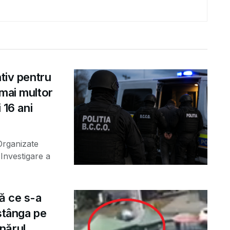
ntiv pentru
 mai multor
 16 ani
 Organizate
Investigare a
ă ce s-a
 stânga pe
nărul