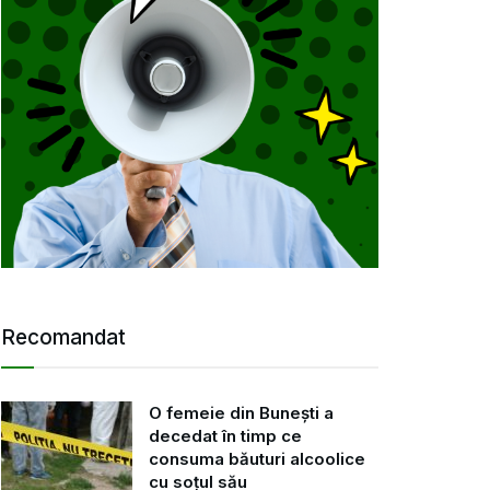
Recomandat
O femeie din Bunești a
decedat în timp ce
consuma băuturi alcoolice
cu soțul său