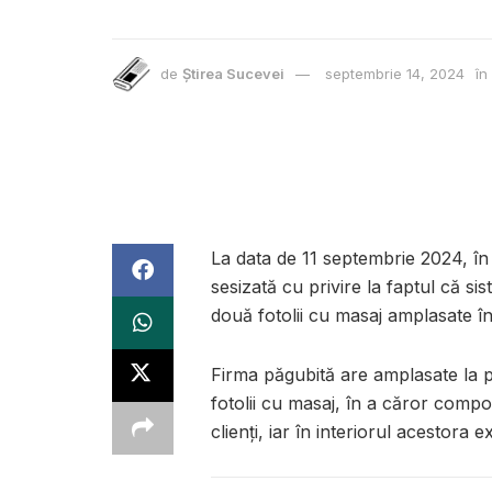
de
Știrea Sucevei
septembrie 14, 2024
în
La data de 11 septembrie 2024, în 
sesizată cu privire la faptul că si
două fotolii cu masaj amplasate în
Firma păgubită are amplasate la p
fotolii cu masaj, în a căror compo
clienți, iar în interiorul acestora