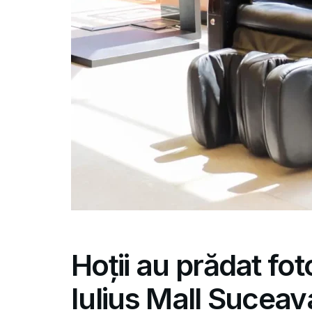
Hoții au prădat fot
Iulius Mall Suceav