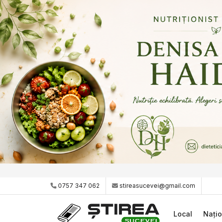
0757 347 062
stireasucevei@gmail.com
Local
Națio