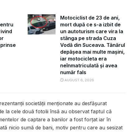
Motociclist de 23 de ani,
pentru
mort după ce s-a izbit de
ivind
un autoturism care vira la
or
stânga pe strada Cuza
uprinse
Vodă din Suceava. Tânărul
depășea mai multe mașini,
iar motocicleta era
neînmatriculată și avea
număr fals
AUGUST 6, 2026
rezentanții societății menționate au desfășurat
de la cele două fotolii însă au observat faptul că
entelor de captare a banilor a fost forțat iar în
ficată nicio sumă de bani, motiv pentru care au sesizat