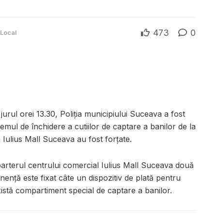
473
0
Local
jurul orei 13.30, Poliția municipiului Suceava a fost
stemul de închidere a cutiilor de captare a banilor de la
 Iulius Mall Suceava au fost forțate.
arterul centrului comercial Iulius Mall Suceava două
nență este fixat câte un dispozitiv de plată pentru
 există compartiment special de captare a banilor.