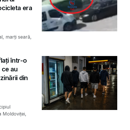
cicleta era
al, marți seară,
ați într-o
 ce au
zinării din
ipiul
a Moldoviței,