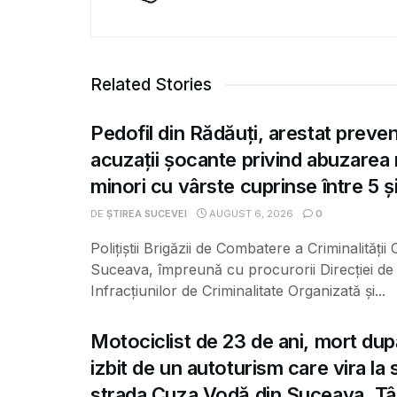
Related Stories
Pedofil din Rădăuți, arestat preve
acuzații șocante privind abuzarea
minori cu vârste cuprinse între 5 și
DE
ȘTIREA SUCEVEI
AUGUST 6, 2026
0
Polițiștii Brigăzii de Combatere a Criminalității
Suceava, împreună cu procurorii Direcției de 
Infracțiunilor de Criminalitate Organizată și...
Motociclist de 23 de ani, mort dup
izbit de un autoturism care vira la
strada Cuza Vodă din Suceava. Tâ