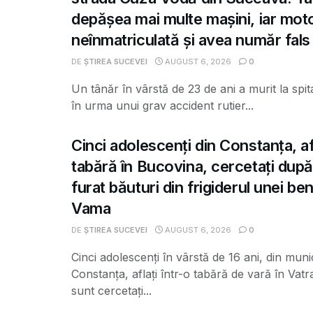
depășea mai multe mașini, iar moto
neînmatriculată și avea număr fals
DE
ȘTIREA SUCEVEI
AUGUST 6, 2026
0
Un tânăr în vârstă de 23 de ani a murit la spit
în urma unui grav accident rutier...
Cinci adolescenți din Constanța, afl
tabără în Bucovina, cercetați după
furat băuturi din frigiderul unei ben
Vama
DE
ȘTIREA SUCEVEI
AUGUST 6, 2026
0
Cinci adolescenți în vârstă de 16 ani, din munic
Constanța, aflați într-o tabără de vară în Vatr
sunt cercetați...