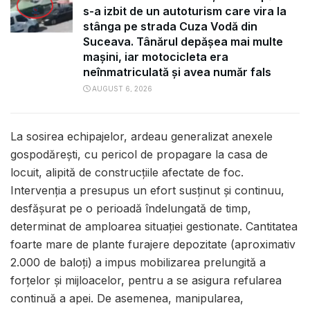
s-a izbit de un autoturism care vira la
stânga pe strada Cuza Vodă din
Suceava. Tânărul depășea mai multe
mașini, iar motocicleta era
neînmatriculată și avea număr fals
AUGUST 6, 2026
La sosirea echipajelor, ardeau generalizat anexele
gospodărești, cu pericol de propagare la casa de
locuit, alipită de construcțiile afectate de foc.
Intervenția a presupus un efort susținut și continuu,
desfășurat pe o perioadă îndelungată de timp,
determinat de amploarea situației gestionate. Cantitatea
foarte mare de plante furajere depozitate (aproximativ
2.000 de baloți) a impus mobilizarea prelungită a
forțelor și mijloacelor, pentru a se asigura refularea
continuă a apei. De asemenea, manipularea,