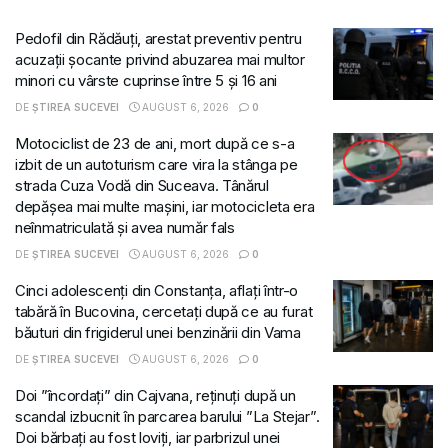
Pedofil din Rădăuți, arestat preventiv pentru
acuzații șocante privind abuzarea mai multor
minori cu vârste cuprinse între 5 și 16 ani
DE
ȘTIREA SUCEVEI
AUGUST 6, 2026
0
Motociclist de 23 de ani, mort după ce s-a
izbit de un autoturism care vira la stânga pe
strada Cuza Vodă din Suceava. Tânărul
depășea mai multe mașini, iar motocicleta era
neînmatriculată și avea număr fals
DE
ȘTIREA SUCEVEI
AUGUST 6, 2026
0
Cinci adolescenți din Constanța, aflați într-o
tabără în Bucovina, cercetați după ce au furat
băuturi din frigiderul unei benzinării din Vama
DE
ȘTIREA SUCEVEI
AUGUST 6, 2026
0
Doi ”încordați” din Cajvana, reținuți după un
scandal izbucnit în parcarea barului ”La Stejar”.
Doi bărbați au fost loviți, iar parbrizul unei