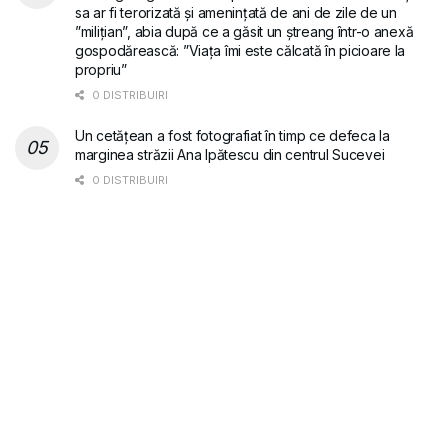
sa ar fi terorizată și amenințată de ani de zile de un
”milițian”, abia după ce a găsit un ștreang într-o anexă
gospodărească: ”Viața îmi este călcată în picioare la
propriu”
0 DISTRIBUIRI
Un cetățean a fost fotografiat în timp ce defeca la
marginea străzii Ana Ipătescu din centrul Sucevei
0 DISTRIBUIRI