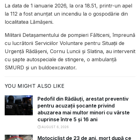
La data de 1 ianuarie 2026, la ora 18.51, printr-un apel
la 112 a fost anunțat un incendiu la o gospodărie din
localitatea Lămășeni.
Militarii Detașamentului de pompieri Fălticeni, împreună
cu lucrătorii Serviciilor Voluntare pentru Situații de
Urgență Rădășeni, Cornu Luncii și Slatina, au intervenit
cu șapte autospeciale de stingere, o ambulanță
SMURD și un buldoexcavator.
YOU MIGHT ALSO LIKE
Pedofil din Rădăuți, arestat preventiv
pentru acuzații șocante privind
abuzarea mai multor minori cu vârste
cuprinse între 5 și 16 ani
AUGUST 6, 2026
Motociclist de 23 de ani, mort după ce