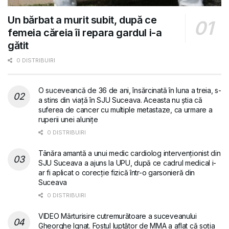
Un bărbat a murit subit, după ce
femeia căreia îi repara gardul i-a
gătit
0 DISTRIBUIRI
O suceveancă de 36 de ani, însărcinată în luna a treia, s-
a stins din viață în SJU Suceava. Aceasta nu știa că
suferea de cancer cu multiple metastaze, ca urmare a
ruperii unei alunițe
0 DISTRIBUIRI
Tânăra amantă a unui medic cardiolog intervenționist din
SJU Suceava a ajuns la UPU, după ce cadrul medical i-
ar fi aplicat o corecție fizică într-o garsonieră din
Suceava
0 DISTRIBUIRI
VIDEO Mărturisire cutremurătoare a suceveanului
Gheorghe Ignat. Fostul luptător de MMA a aflat că soția