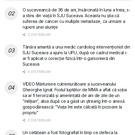
O suceveancă de 36 de ani, însărcinată în luna a treia, s-
a stins din viață în SJU Suceava. Aceasta nu știa că
suferea de cancer cu multiple metastaze, ca urmare a
ruperii unei alunițe
0 DISTRIBUIRI
Tânăra amantă a unui medic cardiolog intervenționist din
SJU Suceava a ajuns la UPU, după ce cadrul medical i-
ar fi aplicat o corecție fizică într-o garsonieră din
Suceava
0 DISTRIBUIRI
VIDEO Mărturisire cutremurătoare a suceveanului
Gheorghe Ignat. Fostul luptător de MMA a aflat că soția
sa ar fi terorizată și amenințată de ani de zile de un
”milițian”, abia după ce a găsit un ștreang într-o anexă
gospodărească: ”Viața îmi este călcată în picioare la
propriu”
0 DISTRIBUIRI
Un cetățean a fost fotografiat în timp ce defeca la