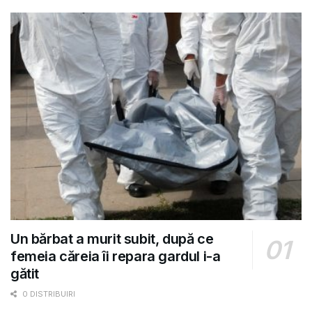
Un bărbat a murit subit, după ce
femeia căreia îi repara gardul i-a
gătit
0 DISTRIBUIRI