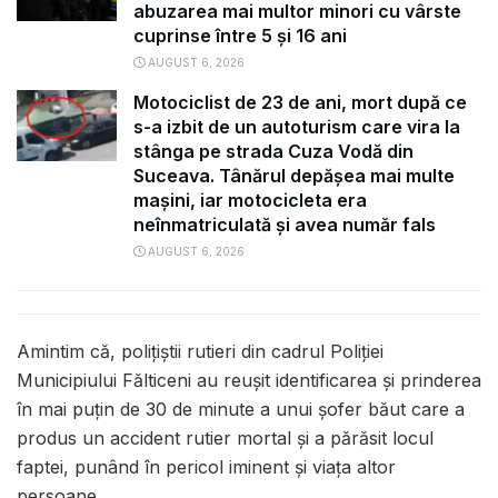
abuzarea mai multor minori cu vârste
cuprinse între 5 și 16 ani
AUGUST 6, 2026
Motociclist de 23 de ani, mort după ce
s-a izbit de un autoturism care vira la
stânga pe strada Cuza Vodă din
Suceava. Tânărul depășea mai multe
mașini, iar motocicleta era
neînmatriculată și avea număr fals
AUGUST 6, 2026
Amintim că, polițiștii rutieri din cadrul Poliției
Municipiului Fălticeni au reușit identificarea și prinderea
în mai puțin de 30 de minute a unui șofer băut care a
produs un accident rutier mortal și a părăsit locul
faptei, punând în pericol iminent și viața altor
persoane.