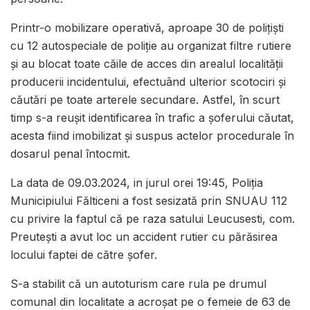
Printr-o mobilizare operativă, aproape 30 de polițiști
cu 12 autospeciale de poliție au organizat filtre rutiere
și au blocat toate căile de acces din arealul localității
producerii incidentului, efectuând ulterior scotociri și
căutări pe toate arterele secundare. Astfel, în scurt
timp s-a reușit identificarea în trafic a șoferului căutat,
acesta fiind imobilizat și suspus actelor procedurale în
dosarul penal întocmit.
La data de 09.03.2024, in jurul orei 19:45, Poliția
Municipiului Fălticeni a fost sesizată prin SNUAU 112
cu privire la faptul că pe raza satului Leucusesti, com.
Preutești a avut loc un accident rutier cu părăsirea
locului faptei de către șofer.
S-a stabilit că un autoturism care rula pe drumul
comunal din localitate a acroșat pe o femeie de 63 de