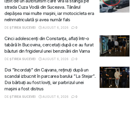
izbit de un autoturism care vira la stânga pe
strada Cuza Vodă din Suceava. Tânărul
depășea mai multe mașini, iar motocicleta era
neînmatriculată și avea număr fals
DE
ȘTIREA SUCEVEI
AUGUST 6, 2026
0
Cinci adolescenți din Constanța, aflați într-o
tabără în Bucovina, cercetați după ce au furat
băuturi din frigiderul unei benzinării din Vama
DE
ȘTIREA SUCEVEI
AUGUST 6, 2026
0
Doi ”încordați” din Cajvana, reținuți după un
scandal izbucnit în parcarea barului ”La Stejar”.
Doi bărbați au fost loviți, iar parbrizul unei
mașini a fost distrus
DE
ȘTIREA SUCEVEI
AUGUST 6, 2026
0