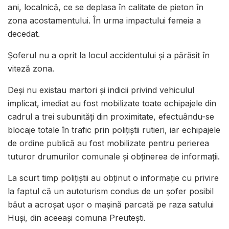
ani, localnică, ce se deplasa în calitate de pieton în
zona acostamentului. În urma impactului femeia a
decedat.
Șoferul nu a oprit la locul accidentului și a părăsit în
viteză zona.
Deși nu existau martori și indicii privind vehiculul
implicat, imediat au fost mobilizate toate echipajele din
cadrul a trei subunități din proximitate, efectuându-se
blocaje totale în trafic prin polițiștii rutieri, iar echipajele
de ordine publică au fost mobilizate pentru perierea
tuturor drumurilor comunale și obținerea de informații.
La scurt timp polițiștii au obținut o informație cu privire
la faptul că un autoturism condus de un șofer posibil
băut a acroșat ușor o mașină parcată pe raza satului
Huși, din aceeași comuna Preutești.