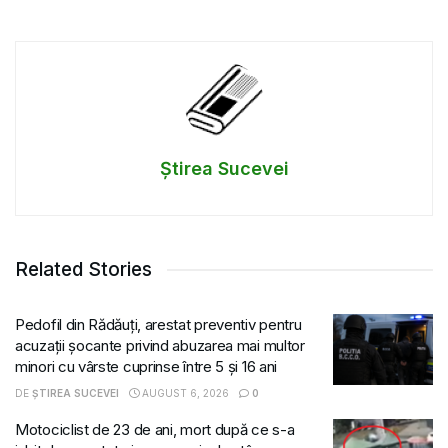
Știrea Sucevei
Related Stories
Pedofil din Rădăuți, arestat preventiv pentru
acuzații șocante privind abuzarea mai multor
minori cu vârste cuprinse între 5 și 16 ani
DE
ȘTIREA SUCEVEI
AUGUST 6, 2026
0
Motociclist de 23 de ani, mort după ce s-a