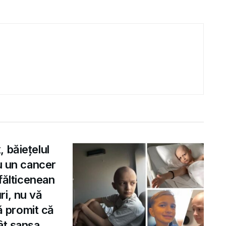
 băiețelul
cu un cancer
 fălticenean
ri, nu vă
vă promit că
ât șansa