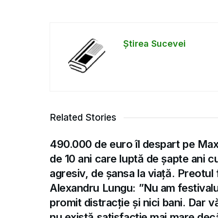
Știrea Sucevei
Related Stories
490.000 de euro îl despart pe Max,
de 10 ani care luptă de șapte ani 
agresiv, de șansa la viață. Preotul
Alexandru Lungu: ”Nu am festivalu
promit distracție și nici bani. Dar 
nu există satisfacție mai mare dec