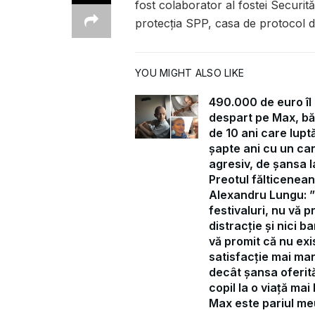
fost colaborator al fostei Securităţi
protecţia SPP, casa de protocol 
YOU MIGHT ALSO LIKE
490.000 de euro îl
despart pe Max, bă
de 10 ani care lupt
șapte ani cu un ca
agresiv, de șansa la
Preotul fălticenean
Alexandru Lungu: 
festivaluri, nu vă p
distracție și nici ba
vă promit că nu exi
satisfacție mai ma
decât șansa oferit
copil la o viață mai
Max este pariul me