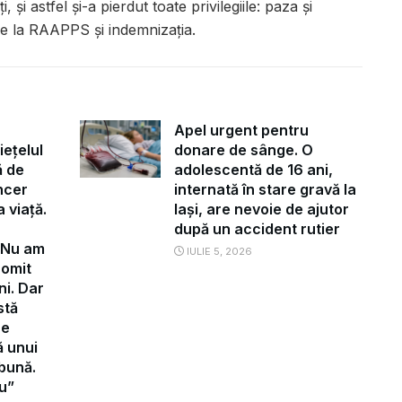
, şi astfel şi-a pierdut toate privilegiile: paza şi
de la RAAPPS şi indemnizaţia.
Apel urgent pentru
iețelul
donare de sânge. O
ă de
adolescentă de 16 ani,
ncer
internată în stare gravă la
 viață.
Iași, are nevoie de ajutor
după un accident rutier
”Nu am
IULIE 5, 2026
romit
ni. Dar
stă
re
ă unui
 bună.
u”