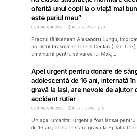
oferită unui copil la o viață mai b
este pariul meu”
DE
ȘTIREA SUCEVEI
IULIE 9, 2026
0
Preotul fălticenean Alexandru Lungu, implicat
polițistul brașovean Daniel Ceclan (Dani Cek
umanitară pentru salvarea lui Max,...
Apel urgent pentru donare de sân
adolescentă de 16 ani, internată în
gravă la Iași, are nevoie de ajutor
accident rutier
DE
ȘTIREA SUCEVEI
IULIE 5, 2026
0
Un apel umanitar urgent a fost lansat pentru
de 16 ani, aflată în stare gravă la Spitalul Clinic