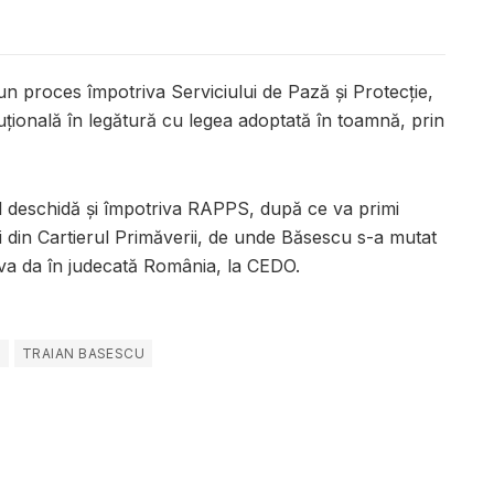
 proces împotriva Serviciului de Pază şi Protecţie,
uţională în legătură cu legea adoptată în toamnă, prin
îl deschidă şi împotriva RAPPS, după ce va primi
lei din Cartierul Primăverii, de unde Băsescu s-a mutat
e va da în judecată România, la CEDO.
P
TRAIAN BASESCU