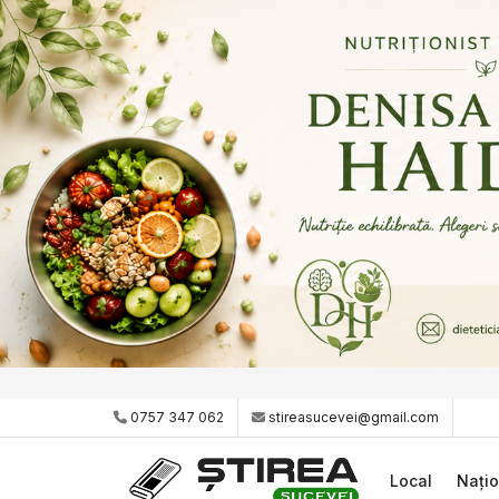
0757 347 062
stireasucevei@gmail.com
Local
Națio