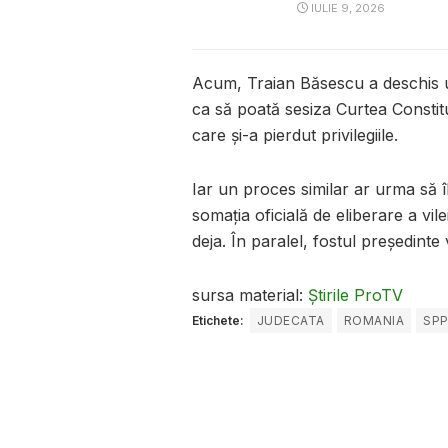
IULIE 9, 2026
Acum, Traian Băsescu a deschis un
ca să poată sesiza Curtea Constit
care şi-a pierdut privilegiile.
Iar un proces similar ar urma să 
somaţia oficială de eliberare a vi
deja. În paralel, fostul preşedint
sursa material:
Știrile ProTV
Etichete:
JUDECATA
ROMANIA
SP