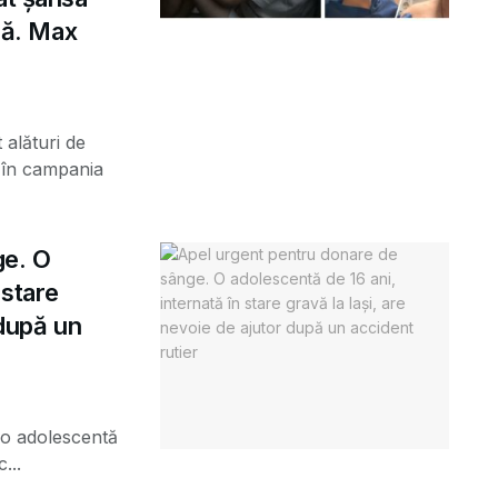
ună. Max
 alături de
) în campania
ge. O
 stare
 după un
 o adolescentă
...