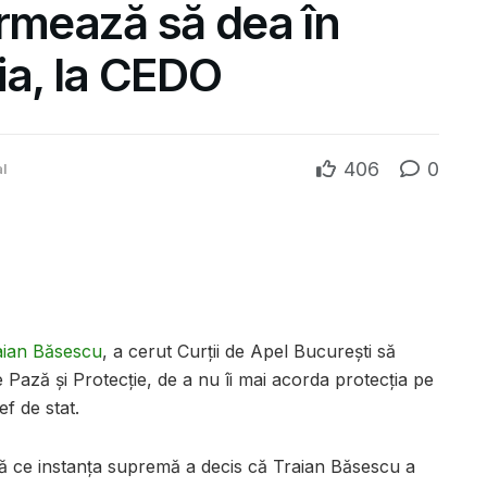
Urmează să dea în
ia, la CEDO
406
0
al
aian Băsescu
, a cerut Curţii de Apel Bucureşti să
Pază și Protecţie, de a nu îi mai acorda protecţia pe
ef de stat.
upă ce instanţa supremă a decis că Traian Băsescu a