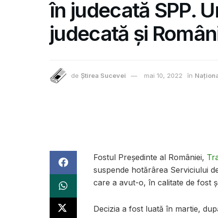
în judecată SPP. 
judecată și Român
de
Știrea Sucevei
mai 10, 2022
în
Națion
Fostul Preşedinte al României,
Tr
suspende hotărârea Serviciului de 
care a avut-o, în calitate de fost ş
Decizia a fost luată în martie, d