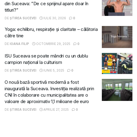
din Suceava: ”De ce sprijinul apare doar în
titluri?”
DE
ȘTIREA SUCEVEI
IULIE 30, 2026
0
Yoga: echilibru, respirație și claritate – călătoria
către tine
DE
IOANA FILIP
OCTOMBRIE 29, 2025
0
ISU Suceava se poate mândri cu un dublu
campion național la culturism
DE
ȘTIREA SUCEVEI
IUNIE 5, 2025
0
O nouă bază sportivă modernă a fost
inaugurată la Suceava. Investiția realizată prin
CNI în colaborare cu municipalitatea are o
valoare de aproximativ 1,1 milioane de euro
DE
ȘTIREA SUCEVEI
APRILIE 27, 2025
0