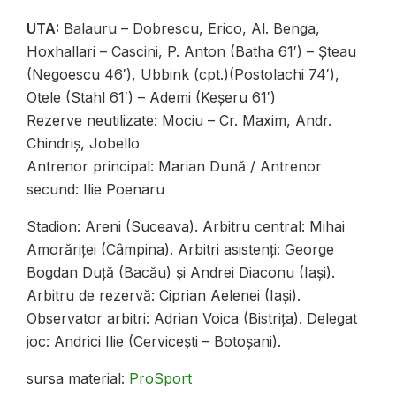
UTA:
Balauru – Dobrescu, Erico, Al. Benga,
Hoxhallari – Cascini, P. Anton (Batha 61′) – Șteau
(Negoescu 46′), Ubbink (cpt.)(Postolachi 74′),
Otele (Stahl 61′) – Ademi (Keșeru 61′)
Rezerve neutilizate: Mociu – Cr. Maxim, Andr.
Chindriș, Jobello
Antrenor principal: Marian Dună / Antrenor
secund: Ilie Poenaru
Stadion: Areni (Suceava). Arbitru central: Mihai
Amorăriței (Câmpina). Arbitri asistenți: George
Bogdan Duță (Bacău) și Andrei Diaconu (Iaşi).
Arbitru de rezervă: Ciprian Aelenei (Iaşi).
Observator arbitri: Adrian Voica (Bistriţa). Delegat
joc: Andrici Ilie (Cerviceşti – Botoşani).
sursa material:
ProSport