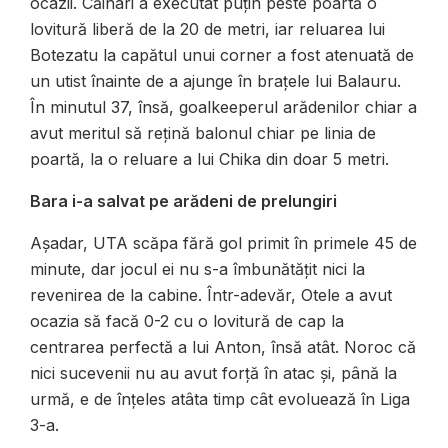
ocazii. Căinari a executat puțin peste poartă o
lovitură liberă de la 20 de metri, iar reluarea lui
Botezatu la capătul unui corner a fost atenuată de
un utist înainte de a ajunge în brațele lui Balauru.
În minutul 37, însă, goalkeeperul arădenilor chiar a
avut meritul să rețină balonul chiar pe linia de
poartă, la o reluare a lui Chika din doar 5 metri.
Bara i-a salvat pe arădeni de prelungiri
Așadar, UTA scăpa fără gol primit în primele 45 de
minute, dar jocul ei nu s-a îmbunătățit nici la
revenirea de la cabine. Într-adevăr, Otele a avut
ocazia să facă 0-2 cu o lovitură de cap la
centrarea perfectă a lui Anton, însă atât. Noroc că
nici sucevenii nu au avut forță în atac și, până la
urmă, e de înțeles atâta timp cât evoluează în Liga
3-a.