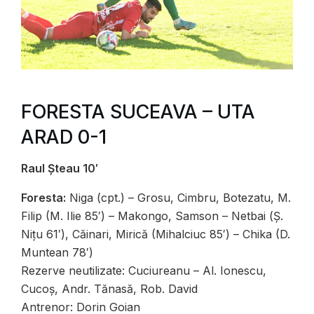
FORESTA SUCEAVA – UTA
ARAD 0-1
Raul Șteau 10′
Foresta:
Niga (cpt.) – Grosu, Cimbru, Botezatu, M.
Filip (M. Ilie 85′) – Makongo, Samson – Netbai (Ș.
Nițu 61′), Căinari, Mirică (Mihalciuc 85′) – Chika (D.
Muntean 78′)
Rezerve neutilizate: Cuciureanu – Al. Ionescu,
Cucoș, Andr. Tănasă, Rob. David
Antrenor: Dorin Goian