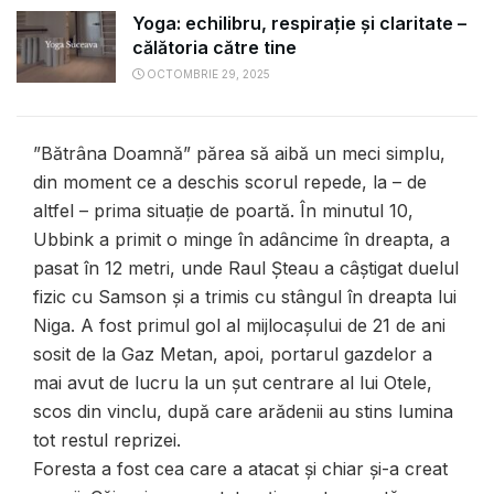
Yoga: echilibru, respirație și claritate –
călătoria către tine
OCTOMBRIE 29, 2025
”Bătrâna Doamnă” părea să aibă un meci simplu,
din moment ce a deschis scorul repede, la – de
altfel – prima situație de poartă. În minutul 10,
Ubbink a primit o minge în adâncime în dreapta, a
pasat în 12 metri, unde Raul Șteau a câștigat duelul
fizic cu Samson și a trimis cu stângul în dreapta lui
Niga. A fost primul gol al mijlocașului de 21 de ani
sosit de la Gaz Metan, apoi, portarul gazdelor a
mai avut de lucru la un șut centrare al lui Otele,
scos din vinclu, după care arădenii au stins lumina
tot restul reprizei.
Foresta a fost cea care a atacat și chiar și-a creat