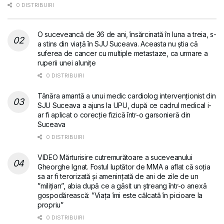
0 DISTRIBUIRI
O suceveancă de 36 de ani, însărcinată în luna a treia, s-
a stins din viață în SJU Suceava. Aceasta nu știa că
suferea de cancer cu multiple metastaze, ca urmare a
ruperii unei alunițe
0 DISTRIBUIRI
Tânăra amantă a unui medic cardiolog intervenționist din
SJU Suceava a ajuns la UPU, după ce cadrul medical i-
ar fi aplicat o corecție fizică într-o garsonieră din
Suceava
0 DISTRIBUIRI
VIDEO Mărturisire cutremurătoare a suceveanului
Gheorghe Ignat. Fostul luptător de MMA a aflat că soția
sa ar fi terorizată și amenințată de ani de zile de un
”milițian”, abia după ce a găsit un ștreang într-o anexă
gospodărească: ”Viața îmi este călcată în picioare la
propriu”
0 DISTRIBUIRI