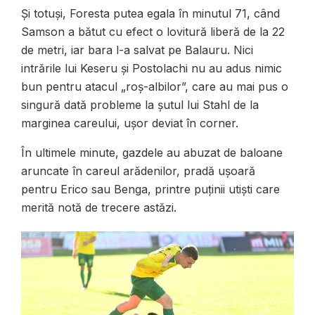
Și totuși, Foresta putea egala în minutul 71, când
Samson a bătut cu efect o lovitură liberă de la 22
de metri, iar bara l-a salvat pe Balauru. Nici
intrările lui Keseru și Postolachi nu au adus nimic
bun pentru atacul „roș-albilor”, care au mai pus o
singură dată probleme la șutul lui Stahl de la
marginea careului, ușor deviat în corner.
În ultimele minute, gazdele au abuzat de baloane
aruncate în careul arădenilor, pradă ușoară
pentru Erico sau Benga, printre puținii utiști care
merită notă de trecere astăzi.