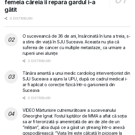
femeia căreia îi repara gardul i-a
gătit
0 DISTRIBUIRI
O suceveancă de 36 de ani, însărcinată în luna a treia, s-
a stins din viață în SJU Suceava. Aceasta nu știa că
suferea de cancer cu multiple metastaze, ca urmare a
ruperii unei alunițe
0 DISTRIBUIRI
Tânăra amantă a unui medic cardiolog intervenționist din
SJU Suceava a ajuns la UPU, după ce cadrul medical i-
ar fi aplicat o corecție fizică într-o garsonieră din
Suceava
0 DISTRIBUIRI
VIDEO Mărturisire cutremurătoare a suceveanului
Gheorghe Ignat. Fostul luptător de MMA a aflat că soția
sa ar fi terorizată și amenințată de ani de zile de un
”milițian”, abia după ce a găsit un ștreang într-o anexă
gospodărească: ”Viața îmi este călcată în picioare la