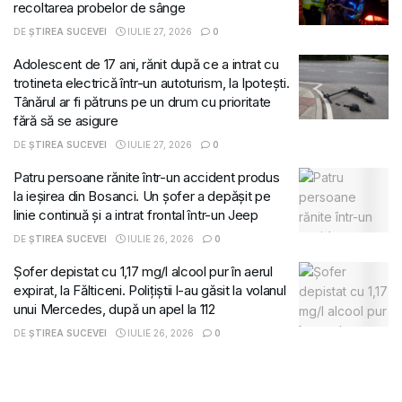
recoltarea probelor de sânge
DE
ȘTIREA SUCEVEI
IULIE 27, 2026
0
Adolescent de 17 ani, rănit după ce a intrat cu
trotineta electrică într-un autoturism, la Ipotești.
Tânărul ar fi pătruns pe un drum cu prioritate
fără să se asigure
DE
ȘTIREA SUCEVEI
IULIE 27, 2026
0
Patru persoane rănite într-un accident produs
la ieșirea din Bosanci. Un șofer a depășit pe
linie continuă și a intrat frontal într-un Jeep
DE
ȘTIREA SUCEVEI
IULIE 26, 2026
0
Șofer depistat cu 1,17 mg/l alcool pur în aerul
expirat, la Fălticeni. Polițiștii l-au găsit la volanul
unui Mercedes, după un apel la 112
DE
ȘTIREA SUCEVEI
IULIE 26, 2026
0