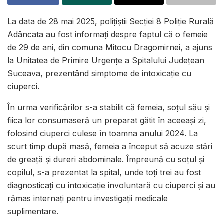
La data de 28 mai 2025, polițiștii Secției 8 Poliție Rurală
Adâncata au fost informați despre faptul că o femeie
de 29 de ani, din comuna Mitocu Dragomirnei, a ajuns
la Unitatea de Primire Urgențe a Spitalului Județean
Suceava, prezentând simptome de intoxicație cu
ciuperci.
În urma verificărilor s-a stabilit că femeia, soțul său și
fiica lor consumaseră un preparat gătit în aceeași zi,
folosind ciuperci culese în toamna anului 2024. La
scurt timp după masă, femeia a început să acuze stări
de greață și dureri abdominale. Împreună cu soțul și
copilul, s-a prezentat la spital, unde toți trei au fost
diagnosticați cu intoxicație involuntară cu ciuperci și au
rămas internați pentru investigații medicale
suplimentare.