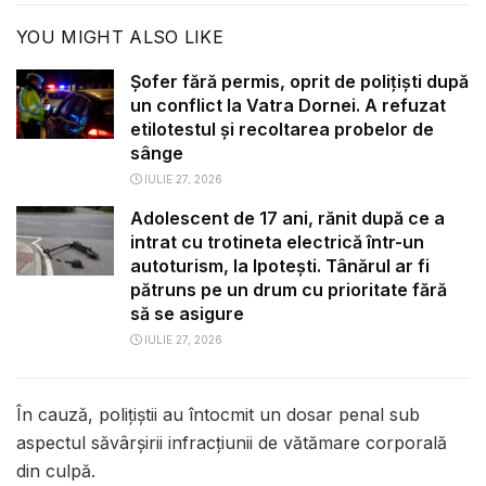
YOU MIGHT ALSO LIKE
Șofer fără permis, oprit de polițiști după
un conflict la Vatra Dornei. A refuzat
etilotestul și recoltarea probelor de
sânge
IULIE 27, 2026
Adolescent de 17 ani, rănit după ce a
intrat cu trotineta electrică într-un
autoturism, la Ipotești. Tânărul ar fi
pătruns pe un drum cu prioritate fără
să se asigure
IULIE 27, 2026
În cauză, polițiștii au întocmit un dosar penal sub
aspectul săvârșirii infracțiunii de vătămare corporală
din culpă.