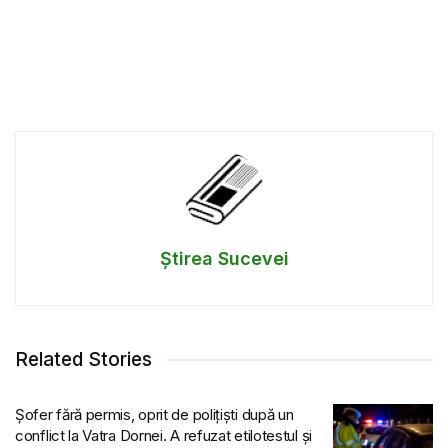
Știrea Sucevei
Related Stories
Șofer fără permis, oprit de polițiști după un
conflict la Vatra Dornei. A refuzat etilotestul și