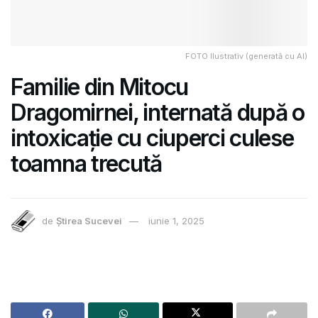
FOTO Ilustrativ (generată cu AI)
Familie din Mitocu
Dragomirnei, internată după o
intoxicație cu ciuperci culese
toamna trecută
de
Știrea Sucevei
iunie 1, 2025