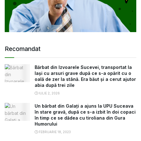
Recomandat
Bărbat din Izvoarele Sucevei, transportat la
Iași cu arsuri grave după ce s-a opărit cu o
oală de zer la stână. Era băut și a cerut ajutor
abia după trei zile
IULIE 2, 2026
Un bărbat din Galați a ajuns la UPU Suceava
în stare gravă, după ce s-a izbit în doi copaci
în timp ce se dădea cu tiroliana din Gura
Humorului
FEBRUARIE 18, 2023