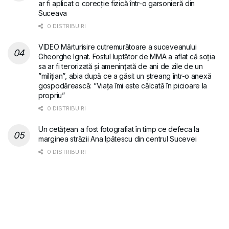
ar fi aplicat o corecție fizică într-o garsonieră din
Suceava
0 DISTRIBUIRI
VIDEO Mărturisire cutremurătoare a suceveanului
Gheorghe Ignat. Fostul luptător de MMA a aflat că soția
sa ar fi terorizată și amenințată de ani de zile de un
”milițian”, abia după ce a găsit un ștreang într-o anexă
gospodărească: ”Viața îmi este călcată în picioare la
propriu”
0 DISTRIBUIRI
Un cetățean a fost fotografiat în timp ce defeca la
marginea străzii Ana Ipătescu din centrul Sucevei
0 DISTRIBUIRI