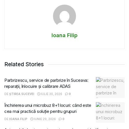
Ioana Filip
Related Stories
Parbrizescu, service de parbrize în Suceava:
reparații, înlocuire și calibrare ADAS
DE
ȘTIREA SUCEVEI
IULIE 30, 2026
0
Închirierea unui microbuz 8+1 locuri: când este
cea mai practică soluție pentru grupuri
DE
IOANA FILIP
IUNIE 29, 2026
0