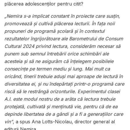
plăcerea adolescenților pentru citit?
„Nemira s-a implicat constant în proiecte care susțin,
promovează și cultivă plăcerea lecturii. În fața noii
propuneri de programă școlară și în contextul
rezultatelor îngrijorătoare ale Barometrului de Consum
Cultural 2024 privind lectura, considerăm necesar să
punem sub semnul întrebării orice schimbări ale
acesteia și să ne asigurăm că înțelegem posibilele
consecințe pe termen mediu și lung. Mai mult ca
oricând, tinerii trebuie aduși mai aproape de lectură în
diversitatea ei, și nu îndepărtați printr-o programă care
riscă să le restrângă orizonturile. Experimentul clasei
A.I. este modul nostru de a arăta că lectura trebuie
protejată, cultivată și menținută vie, pentru că de ea
depinde libertatea de a gândi și a fi a generațiilor care
vin”
, a spus Ana Lotts-Nicolau, director general al
editurii Nemira.