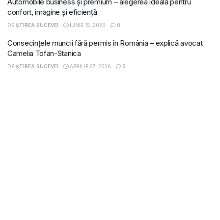
Automobile business și premium – alegerea ideală pentru
confort, imagine și eficiență
DE
ȘTIREA SUCEVEI
IUNIE 15, 2026
0
Consecințele muncii fără permis în România – explică avocat
Camelia Tofan-Stanica
DE
ȘTIREA SUCEVEI
APRILIE 27, 2026
0