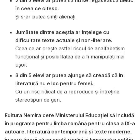
2 din 3 elevi ar putea să nu se regăsească deloc
în ceea ce citesc.
Și s-ar putea simți alienați.
Jumătate dintre aceștia ar înțelege cu
dificultate texte actuale și non-literare.
Ceea ce ar crește astfel riscul de analfabetism
funcțional și posibilitatea de a fi manipulați mai
ușor.
3 din 5 elevi ar putea ajunge să creadă că în
literatură nu e loc pentru femei.
Cu un risc ridicat de a reproduce și întreține
stereotipuri de gen.
Editura Nemira cere Ministerului Educației să includă
în programa pentru limba română pentru clasa a IX-a
autoare, literatură contemporană și texte moderne,
în care tinerii să se poată regăsi și lansează o petiție