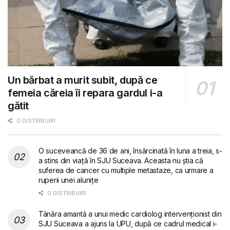
Un bărbat a murit subit, după ce
femeia căreia îi repara gardul i-a
gătit
0 DISTRIBUIRI
O suceveancă de 36 de ani, însărcinată în luna a treia, s-
a stins din viață în SJU Suceava. Aceasta nu știa că
suferea de cancer cu multiple metastaze, ca urmare a
ruperii unei alunițe
0 DISTRIBUIRI
Tânăra amantă a unui medic cardiolog intervenționist din
SJU Suceava a ajuns la UPU, după ce cadrul medical i-