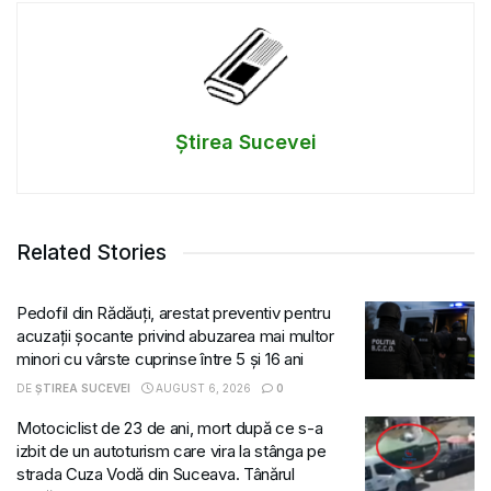
Știrea Sucevei
Related Stories
Pedofil din Rădăuți, arestat preventiv pentru
acuzații șocante privind abuzarea mai multor
minori cu vârste cuprinse între 5 și 16 ani
DE
ȘTIREA SUCEVEI
AUGUST 6, 2026
0
Motociclist de 23 de ani, mort după ce s-a
izbit de un autoturism care vira la stânga pe
strada Cuza Vodă din Suceava. Tânărul