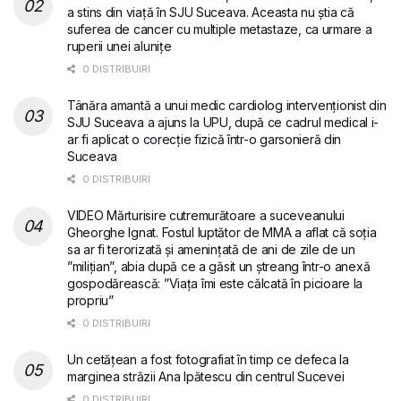
a stins din viață în SJU Suceava. Aceasta nu știa că
suferea de cancer cu multiple metastaze, ca urmare a
ruperii unei alunițe
0 DISTRIBUIRI
Tânăra amantă a unui medic cardiolog intervenționist din
SJU Suceava a ajuns la UPU, după ce cadrul medical i-
ar fi aplicat o corecție fizică într-o garsonieră din
Suceava
0 DISTRIBUIRI
VIDEO Mărturisire cutremurătoare a suceveanului
Gheorghe Ignat. Fostul luptător de MMA a aflat că soția
sa ar fi terorizată și amenințată de ani de zile de un
”milițian”, abia după ce a găsit un ștreang într-o anexă
gospodărească: ”Viața îmi este călcată în picioare la
propriu”
0 DISTRIBUIRI
Un cetățean a fost fotografiat în timp ce defeca la
marginea străzii Ana Ipătescu din centrul Sucevei
0 DISTRIBUIRI