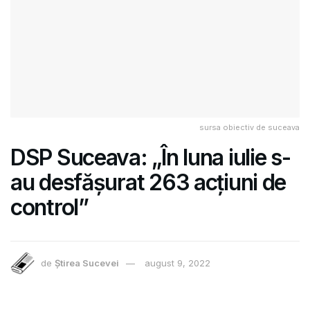
sursa obiectiv de suceava
DSP Suceava: „În luna iulie s-
au desfășurat 263 acțiuni de
control”
de
Știrea Sucevei
august 9, 2022