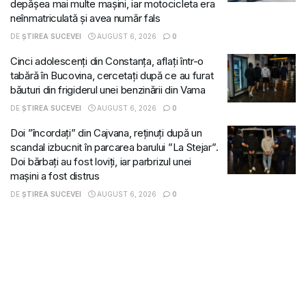
depășea mai multe mașini, iar motocicleta era
neînmatriculată și avea număr fals
DE
ȘTIREA SUCEVEI
AUGUST 6, 2026
0
Cinci adolescenți din Constanța, aflați într-o
tabără în Bucovina, cercetați după ce au furat
băuturi din frigiderul unei benzinării din Vama
DE
ȘTIREA SUCEVEI
AUGUST 6, 2026
0
Doi ”încordați” din Cajvana, reținuți după un
scandal izbucnit în parcarea barului ”La Stejar”.
Doi bărbați au fost loviți, iar parbrizul unei
mașini a fost distrus
DE
ȘTIREA SUCEVEI
AUGUST 6, 2026
0