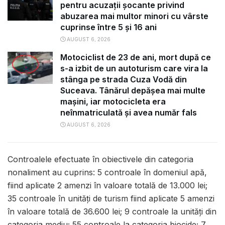
pentru acuzații șocante privind
abuzarea mai multor minori cu vârste
cuprinse între 5 și 16 ani
AUGUST 6, 2026
Motociclist de 23 de ani, mort după ce
s-a izbit de un autoturism care vira la
stânga pe strada Cuza Vodă din
Suceava. Tânărul depășea mai multe
mașini, iar motocicleta era
neînmatriculată și avea număr fals
AUGUST 6, 2026
Controalele efectuate în obiectivele din categoria
nonaliment au cuprins: 5 controale în domeniul apă,
fiind aplicate 2 amenzi în valoare totală de 13.000 lei;
35 controale în unități de turism fiind aplicate 5 amenzi
în valoare totală de 36.600 lei; 9 controale la unități din
categoria mediu; 55 controale la categoria biocide; 7