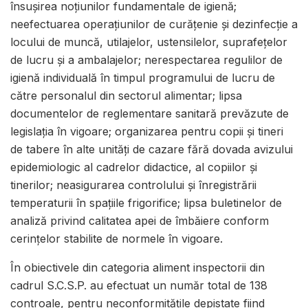
însușirea noțiunilor fundamentale de igienă;
neefectuarea operațiunilor de curățenie și dezinfecție a
locului de muncă, utilajelor, ustensilelor, suprafețelor
de lucru și a ambalajelor; nerespectarea regulilor de
igienă individuală în timpul programului de lucru de
către personalul din sectorul alimentar; lipsa
documentelor de reglementare sanitară prevăzute de
legislația în vigoare; organizarea pentru copii și tineri
de tabere în alte unități de cazare fără dovada avizului
epidemiologic al cadrelor didactice, al copiilor și
tinerilor; neasigurarea controlului și înregistrării
temperaturii în spațiile frigorifice; lipsa buletinelor de
analiză privind calitatea apei de îmbăiere conform
cerințelor stabilite de normele în vigoare.
În obiectivele din categoria aliment inspectorii din
cadrul S.C.S.P. au efectuat un număr total de 138
controale, pentru neconformitățile depistate fiind