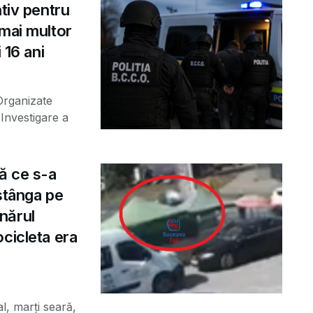
ntiv pentru
 mai multor
 16 ani
 Organizate
Investigare a
ă ce s-a
 stânga pe
nărul
cicleta era
al, marți seară,