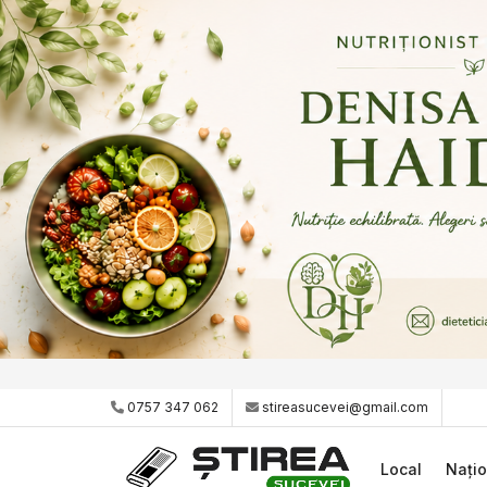
0757 347 062
stireasucevei@gmail.com
Local
Națio