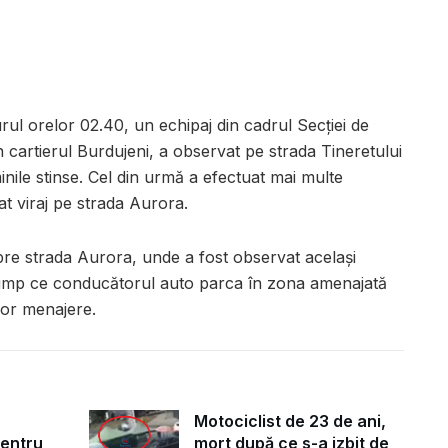
rul orelor 02.40, un echipaj din cadrul Secției de
n cartierul Burdujeni, a observat pe strada Tineretului
nile stinse. Cel din urmă a efectuat mai multe
t viraj pe strada Aurora.
spre strada Aurora, unde a fost observat același
timp ce conducătorul auto parca în zona amenajată
lor menajere.
Motociclist de 23 de ani,
pentru
mort după ce s-a izbit de