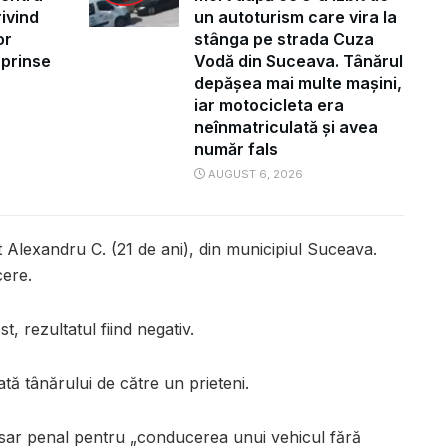
ivind
un autoturism care vira la
or
stânga pe strada Cuza
uprinse
Vodă din Suceava. Tânărul
depășea mai multe mașini,
iar motocicleta era
neînmatriculată și avea
număr fals
AUGUST 6, 2026
at Alexandru C. (21 de ani), din municipiul Suceava.
ere.
st, rezultatul fiind negativ.
ată tânărului de către un prieteni.
osar penal pentru „conducerea unui vehicul fără