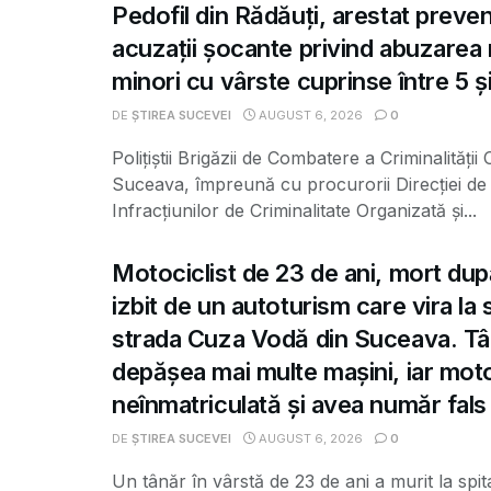
Pedofil din Rădăuți, arestat preve
acuzații șocante privind abuzarea
minori cu vârste cuprinse între 5 și
DE
ȘTIREA SUCEVEI
AUGUST 6, 2026
0
Polițiștii Brigăzii de Combatere a Criminalității
Suceava, împreună cu procurorii Direcției de 
Infracțiunilor de Criminalitate Organizată și...
Motociclist de 23 de ani, mort dup
izbit de un autoturism care vira la
strada Cuza Vodă din Suceava. Tâ
depășea mai multe mașini, iar moto
neînmatriculată și avea număr fals
DE
ȘTIREA SUCEVEI
AUGUST 6, 2026
0
Un tânăr în vârstă de 23 de ani a murit la spit