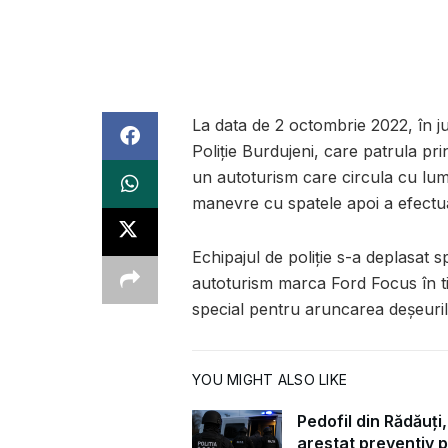
La data de 2 octombrie 2022, în ju
Poliție Burdujeni, care patrula pri
un autoturism care circula cu lumi
manevre cu spatele apoi a efectua
Echipajul de poliție s-a deplasat 
autoturism marca Ford Focus în 
special pentru aruncarea deșeuri
YOU MIGHT ALSO LIKE
Pedofil din Rădăuți,
arestat preventiv 