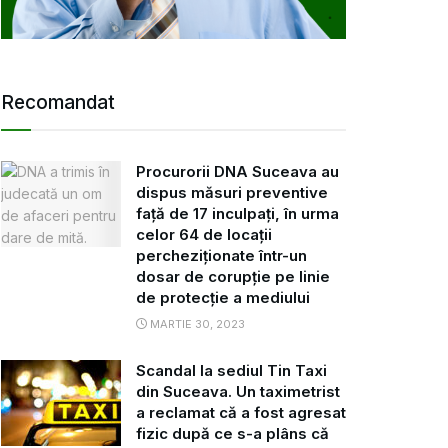
Recomandat
Procurorii DNA Suceava au
dispus măsuri preventive
față de 17 inculpați, în urma
celor 64 de locații
percheziționate într-un
dosar de corupție pe linie
de protecție a mediului
MARTIE 30, 2023
Scandal la sediul Tin Taxi
din Suceava. Un taximetrist
a reclamat că a fost agresat
fizic după ce s-a plâns că