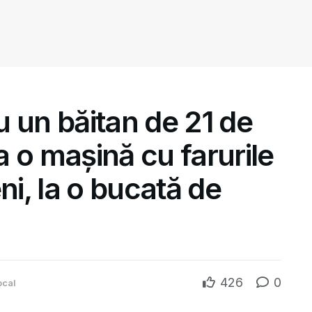
 un băitan de 21 de
 o mașină cu farurile
ni, la o bucată de
426
0
ocal