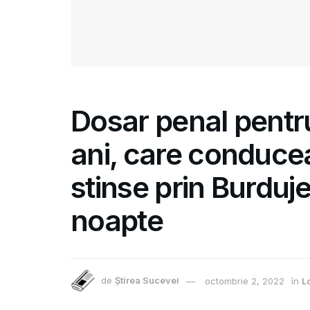
Dosar penal pentru
ani, care conducea
stinse prin Burduje
noapte
de
Știrea Sucevei
octombrie 2, 2022
în
L