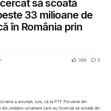
ncercat să scoată
 peste 33 milioane de
ucă în România prin
396
0
al
 Ucraina a anunțat, luni, că la PTF Porubne din
i doi cetățeni ucraineni care au încercat să scoată din