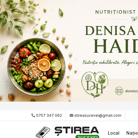
0757 347 062
stireasucevei@gmail.com
Local
Națio