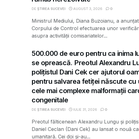
DE
ȘTIREA SUCEVEI
AUGUST 3, 2026
0
Ministrul Mediului, Diana Buzoianu, a anunțat 
Corpului de Control efectuarea unor verificăr
asupra activității comisariatelor...
500.000 de euro pentru ca inima lui
se oprească. Preotul Alexandru Lu
polițistul Dani Cek cer ajutorul oa
pentru salvarea fetiței născute cu 
cele mai complexe malformații car
congenitale
DE
ȘTIREA SUCEVEI
IULIE 31, 2026
0
Preotul fălticenean Alexandru Lungu și poliți
Daniel Ceclan (Dani Cek) au lansat o nouă c
umanitară. Cei doi și-au...