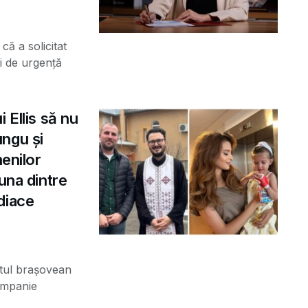
că a solicitat
i de urgență
 Ellis să nu
ngu și
menilor
una dintre
diace
stul brașovean
ampanie