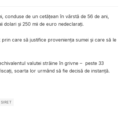
ini, conduse de un cetățean în vârstă de 56 de ani,
ii dolari și 250 mii de euro nedeclarați.
rin care să justifice proveniența sumei și care să le
hivalentul valutei străine în grivne – peste 33
iscați, soarta lor urmând să fie decisă de instanță.
 SIRET