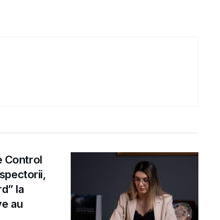
e Control
pectorii,
d” la
ve au