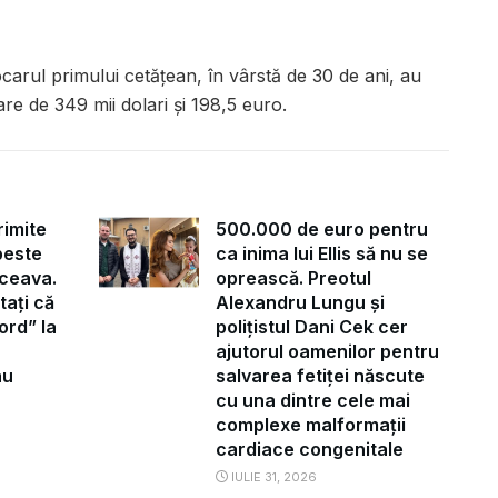
arul primului cetățean, în vârstă de 30 de ani, au
oare de 349 mii dolari și 198,5 euro.
rimite
500.000 de euro pentru
peste
ca inima lui Ellis să nu se
ceava.
oprească. Preotul
tați că
Alexandru Lungu și
ord” la
polițistul Dani Cek cer
ajutorul oamenilor pentru
au
salvarea fetiței născute
cu una dintre cele mai
complexe malformații
cardiace congenitale
IULIE 31, 2026