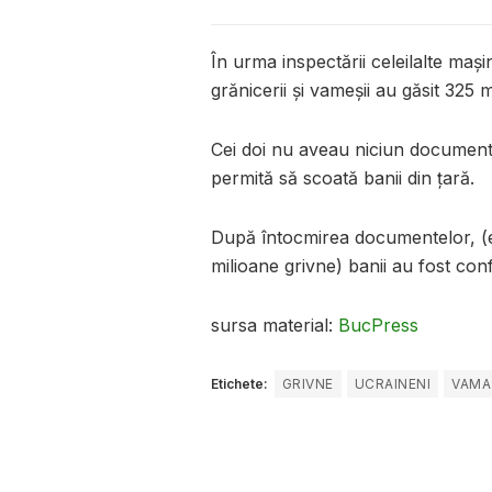
În urma inspectării celeilalte maș
grănicerii și vameșii au găsit 325 m
Cei doi nu aveau niciun document p
permită să scoată banii din țară.
După întocmirea documentelor, (ec
milioane grivne) banii au fost conf
sursa material:
BucPress
Etichete:
GRIVNE
UCRAINENI
VAMA