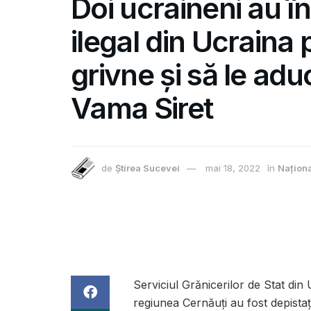
Doi ucraineni au î
ilegal din Ucraina
grivne și să le ad
Vama Siret
de
Știrea Sucevei
mai 18, 2022
în
Națion
Serviciul Grănicerilor de Stat din
regiunea Cernăuți au fost depistaț