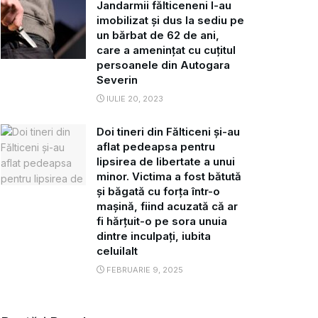
Jandarmii fălticeneni l-au
imobilizat și dus la sediu pe
un bărbat de 62 de ani,
care a amenințat cu cuțitul
persoanele din Autogara
Severin
IULIE 20, 2023
Doi tineri din Fălticeni și-au
aflat pedeapsa pentru
lipsirea de libertate a unui
minor. Victima a fost bătută
și băgată cu forța într-o
mașină, fiind acuzată că ar
fi hărțuit-o pe sora unuia
dintre inculpați, iubita
celuilalt
FEBRUARIE 9, 2025