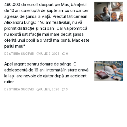
490.000 de euro îl despart pe Max, băiețelul
de 10 ani care luptă de șapte ani cu un cancer
agresiv, de șansa la viață. Preotul fălticenean
Alexandru Lungu: ”Nu am festivaluri, nu vă
promit distracție și nici bani. Dar vă promit că
nu există satisfacție mai mare decât șansa
oferită unui copil la o viață mai bună. Max este
pariul meu”
DE
ȘTIREA SUCEVEI
IULIE 9, 2026
0
Apel urgent pentru donare de sânge. O
adolescentă de 16 ani, internată în stare gravă
la Iași, are nevoie de ajutor după un accident
rutier
DE
ȘTIREA SUCEVEI
IULIE 5, 2026
0