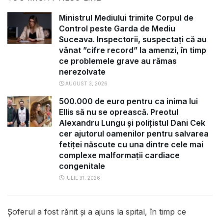
Ministrul Mediului trimite Corpul de
Control peste Garda de Mediu
Suceava. Inspectorii, suspectați că au
vânat ”cifre record” la amenzi, în timp
ce problemele grave au rămas
nerezolvate
AUGUST 3, 2026
500.000 de euro pentru ca inima lui
Ellis să nu se oprească. Preotul
Alexandru Lungu și polițistul Dani Cek
cer ajutorul oamenilor pentru salvarea
fetiței născute cu una dintre cele mai
complexe malformații cardiace
congenitale
IULIE 31, 2026
Şoferul a fost rănit şi a ajuns la spital, în timp ce