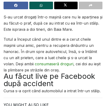
S-au urcat drogaţi într-o maşină care nu le aparţinea şi
au făcut-o praf, după ce au intrat cu ea într-un stâlp.
Este isprava a doi tineri, din Baia Mare.
Totul a început când unul dintre ei a cerut cheile
maşinii unui amic, pentru a recupera dinăuntru un
hanorac. În drum spre autovehicul, însă, s-a întâlnit
cu un alt prieten, care a luat cheile şi s-a urcat la
volan. Deşi ambii
consumaseră droguri
, cei doi au ieşit
la plimbare pe străzile din oraş.
Au făcut live pe Facebook
după accident
Cursa s-a oprit când automobilul a intrat într-un stâlp.
YOU MIGHT ALSO LIKE