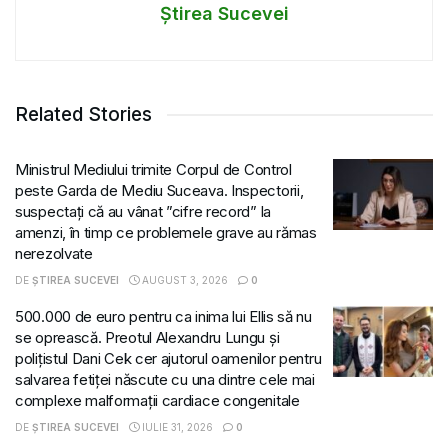
Știrea Sucevei
Related Stories
Ministrul Mediului trimite Corpul de Control
peste Garda de Mediu Suceava. Inspectorii,
suspectați că au vânat ”cifre record” la
amenzi, în timp ce problemele grave au rămas
nerezolvate
DE
ȘTIREA SUCEVEI
AUGUST 3, 2026
0
500.000 de euro pentru ca inima lui Ellis să nu
se oprească. Preotul Alexandru Lungu și
polițistul Dani Cek cer ajutorul oamenilor pentru
salvarea fetiței născute cu una dintre cele mai
complexe malformații cardiace congenitale
DE
ȘTIREA SUCEVEI
IULIE 31, 2026
0