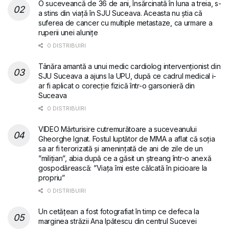
O suceveancă de 36 de ani, însărcinată în luna a treia, s-
a stins din viață în SJU Suceava. Aceasta nu știa că
suferea de cancer cu multiple metastaze, ca urmare a
ruperii unei alunițe
0 DISTRIBUIRI
Tânăra amantă a unui medic cardiolog intervenționist din
SJU Suceava a ajuns la UPU, după ce cadrul medical i-
ar fi aplicat o corecție fizică într-o garsonieră din
Suceava
0 DISTRIBUIRI
VIDEO Mărturisire cutremurătoare a suceveanului
Gheorghe Ignat. Fostul luptător de MMA a aflat că soția
sa ar fi terorizată și amenințată de ani de zile de un
”milițian”, abia după ce a găsit un ștreang într-o anexă
gospodărească: ”Viața îmi este călcată în picioare la
propriu”
0 DISTRIBUIRI
Un cetățean a fost fotografiat în timp ce defeca la
marginea străzii Ana Ipătescu din centrul Sucevei