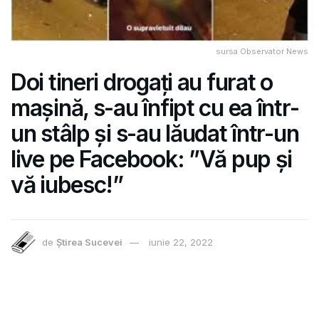
sursa Observator News
Doi tineri drogați au furat o
mașină, s-au înfipt cu ea într-
un stâlp și s-au lăudat într-un
live pe Facebook: ”Vă pup și
vă iubesc!”
de
Știrea Sucevei
iunie 22, 2022