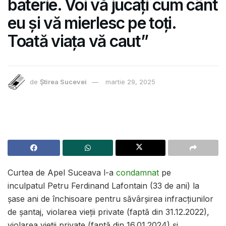
baterie. Voi vă jucați cum cânt
eu și vă mierlesc pe toți.
Toată viața vă caut”
de
Știrea Sucevei
martie 29, 2025
Curtea de Apel Suceava l-a
condamnat
pe
inculpatul Petru Ferdinand Lafontain (33 de ani) la
șase ani de închisoare pentru săvârșirea infracțiunilor
de șantaj, violarea vieții private (faptă din 31.12.2022),
violarea vieții private (faptă din 16.01.2024) și