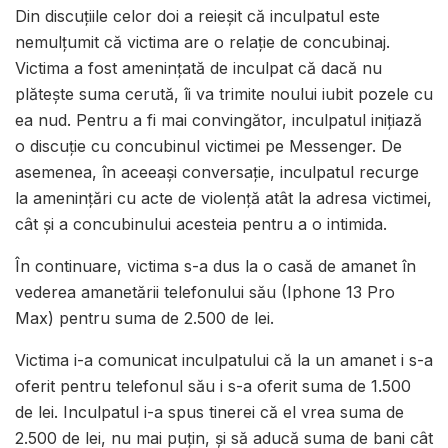
Din discuțiile celor doi a reieșit că inculpatul este
nemulțumit că victima are o relație de concubinaj.
Victima a fost amenințată de inculpat că dacă nu
plătește suma cerută, îi va trimite noului iubit pozele cu
ea nud. Pentru a fi mai convingător, inculpatul inițiază
o discuție cu concubinul victimei pe Messenger. De
asemenea, în aceeași conversație, inculpatul recurge
la amenințări cu acte de violență atât la adresa victimei,
cât și a concubinului acesteia pentru a o intimida.
În continuare, victima s-a dus la o casă de amanet în
vederea amanetării telefonului său (Iphone 13 Pro
Max) pentru suma de 2.500 de lei.
Victima i-a comunicat inculpatului că la un amanet i s-a
oferit pentru telefonul său i s-a oferit suma de 1.500
de lei. Inculpatul i-a spus tinerei că el vrea suma de
2.500 de lei, nu mai puțin, și să aducă suma de bani cât