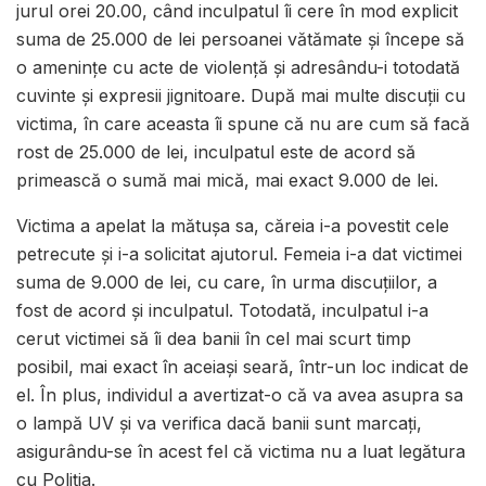
jurul orei 20.00, când inculpatul îi cere în mod explicit
suma de 25.000 de lei persoanei vătămate și începe să
o amenințe cu acte de violență și adresându-i totodată
cuvinte și expresii jignitoare. După mai multe discuții cu
victima, în care aceasta îi spune că nu are cum să facă
rost de 25.000 de lei, inculpatul este de acord să
primească o sumă mai mică, mai exact 9.000 de lei.
Victima a apelat la mătușa sa, căreia i-a povestit cele
petrecute și i-a solicitat ajutorul. Femeia i-a dat victimei
suma de 9.000 de lei, cu care, în urma discuțiilor, a
fost de acord și inculpatul. Totodată, inculpatul i-a
cerut victimei să îi dea banii în cel mai scurt timp
posibil, mai exact în aceiași seară, într-un loc indicat de
el. În plus, individul a avertizat-o că va avea asupra sa
o lampă UV și va verifica dacă banii sunt marcați,
asigurându-se în acest fel că victima nu a luat legătura
cu Poliția.