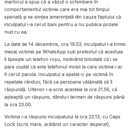
martorul a spus că a văzut o schimbare în
comportamentul victimei care era mai tot timpul
speriată și se simțea amenințată din cauza faptului că
inculpatul i-a cerut bani pentru a nu publica pozele
nud cu ea.
La data de 14 decembrie, ora 19.53, inculpatul i-a trimis
mesaj victimei pe WhatsApp sub pretextul că acestuia
îi lipsește un telefon roșu, motivând totodată că i se
pare ciudat că este telefonul mobil la care victima i-ar
fi cerut parola. Inculpatul a apelat-o pe victimă în
repetate rânduri, fără ca persoana vătămată să îi
răspundă. Ulterior i-a scris acesteia la ora 21.56, că
așteaptă un răspuns, dându-i termen de răspuns până
la ora 23.00.
Victima i-a răspuns inculpatului la ora 22.13, cu Caps
Lock (scris mare, arătând un caracter disperat),