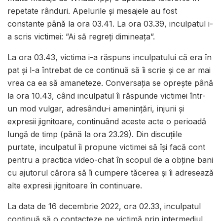
repetate rânduri. Apelurile și mesajele au fost
constante până la ora 03.41. La ora 03.39, inculpatul i-
a scris victimei: ”Ai să regreți dimineața”.
La ora 03.43, victima i-a răspuns inculpatului că era în
pat și l-a întrebat de ce continuă să îi scrie și ce ar mai
vrea ca ea să amaneteze. Conversația se oprește până
la ora 10.43, când inculpatul îi răspunde victimei într-
un mod vulgar, adresându-i amenințări, injurii și
expresii jignitoare, continuând aceste acte o perioadă
lungă de timp (până la ora 23.29). Din discuțiile
purtate, inculpatul îi propune victimei să își facă cont
pentru a practica video-chat în scopul de a obține bani
cu ajutorul cărora să îi cumpere tăcerea și îi adresează
alte expresii jignitoare în continuare.
La data de 16 decembrie 2022, ora 02.33, inculpatul
continuă să o contacteze pe victimă prin intermediul