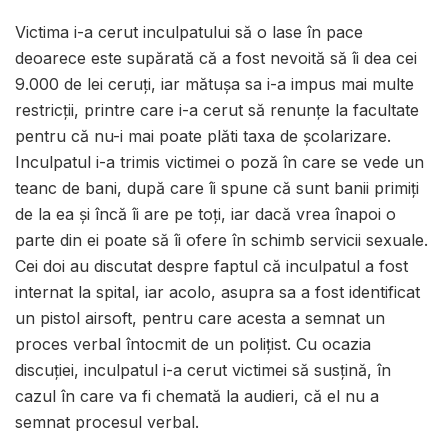
Victima i-a cerut inculpatului să o lase în pace
deoarece este supărată că a fost nevoită să îi dea cei
9.000 de lei ceruți, iar mătușa sa i-a impus mai multe
restricții, printre care i-a cerut să renunțe la facultate
pentru că nu-i mai poate plăti taxa de școlarizare.
Inculpatul i-a trimis victimei o poză în care se vede un
teanc de bani, după care îi spune că sunt banii primiți
de la ea și încă îi are pe toți, iar dacă vrea înapoi o
parte din ei poate să îi ofere în schimb servicii sexuale.
Cei doi au discutat despre faptul că inculpatul a fost
internat la spital, iar acolo, asupra sa a fost identificat
un pistol airsoft, pentru care acesta a semnat un
proces verbal întocmit de un polițist. Cu ocazia
discuției, inculpatul i-a cerut victimei să susțină, în
cazul în care va fi chemată la audieri, că el nu a
semnat procesul verbal.