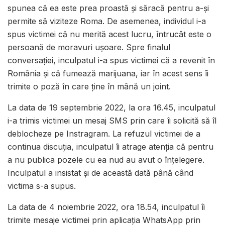
spunea că ea este prea proastă și săracă pentru a-și
permite să viziteze Roma. De asemenea, individul i-a
spus victimei că nu merită acest lucru, întrucât este o
persoană de moravuri ușoare. Spre finalul
conversației, inculpatul i-a spus victimei că a revenit în
România și că fumează marijuana, iar în acest sens îi
trimite o poză în care ține în mână un joint.
La data de 19 septembrie 2022, la ora 16.45, inculpatul
i-a trimis victimei un mesaj SMS prin care îi solicită să îl
deblocheze pe Instragram. La refuzul victimei de a
continua discuția, inculpatul îi atrage atenția că pentru
a nu publica pozele cu ea nud au avut o înțelegere.
Inculpatul a insistat și de această dată până când
victima s-a supus.
La data de 4 noiembrie 2022, ora 18.54, inculpatul îi
trimite mesaje victimei prin aplicația WhatsApp prin