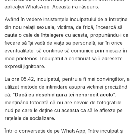
aplicației WhatsApp. Aceasta i-a răspuns.
Având în vedere insistențele inculpatului de a întreține
din nou relații sexuale, victima, de frică, încearcă să
caute o cale de înțelegere cu acesta, propunându-i ca
fiecare să își vadă de viața sa personală, iar în orice
eventualitate, să continue să comunice prin mesaje în
mod prietenos. Inculpatul a continuat să îi adreseze
expresii jignitoare.
La ora 05.42, inculpatul, pentru a fi mai convingător, a
utilizat metode de intimidare asupra victimei precizând
că: ”
Dacă eu deschid gura tei nenorocit acolo
”,
menținând totodată că nu are nevoie de fotografiile
nud pe care le deține cu aceasta ca să le afișeze pe
rețelele de socializare.
Într-o conversație de pe WhatsApp, între inculpat și