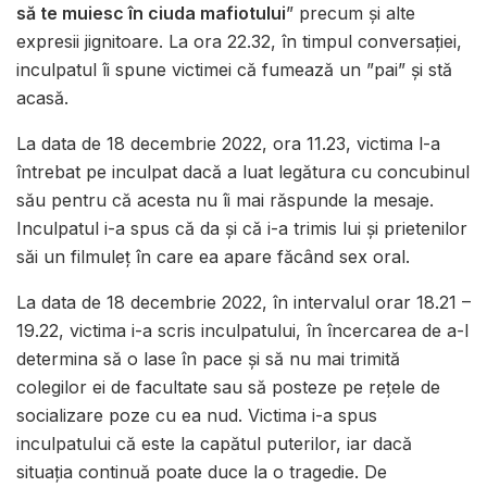
să te muiesc în ciuda mafiotului
” precum și alte
expresii jignitoare. La ora 22.32, în timpul conversației,
inculpatul îi spune victimei că fumează un ”pai” și stă
acasă.
La data de 18 decembrie 2022, ora 11.23, victima l-a
întrebat pe inculpat dacă a luat legătura cu concubinul
său pentru că acesta nu îi mai răspunde la mesaje.
Inculpatul i-a spus că da și că i-a trimis lui și prietenilor
săi un filmuleț în care ea apare făcând sex oral.
La data de 18 decembrie 2022, în intervalul orar 18.21 –
19.22, victima i-a scris inculpatului, în încercarea de a-l
determina să o lase în pace și să nu mai trimită
colegilor ei de facultate sau să posteze pe rețele de
socializare poze cu ea nud. Victima i-a spus
inculpatului că este la capătul puterilor, iar dacă
situația continuă poate duce la o tragedie. De