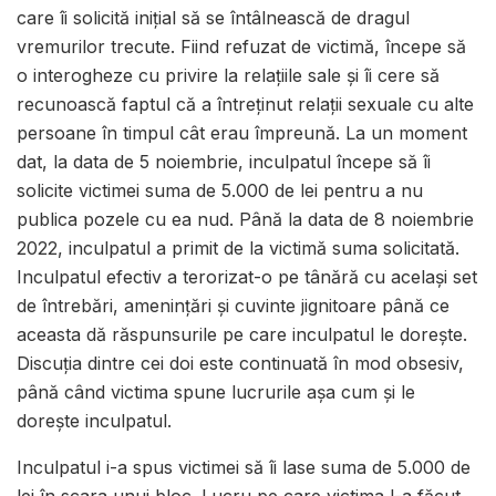
care îi solicită inițial să se întâlnească de dragul
vremurilor trecute. Fiind refuzat de victimă, începe să
o interogheze cu privire la relațiile sale și îi cere să
recunoască faptul că a întreținut relații sexuale cu alte
persoane în timpul cât erau împreună. La un moment
dat, la data de 5 noiembrie, inculpatul începe să îi
solicite victimei suma de 5.000 de lei pentru a nu
publica pozele cu ea nud. Până la data de 8 noiembrie
2022, inculpatul a primit de la victimă suma solicitată.
Inculpatul efectiv a terorizat-o pe tânără cu același set
de întrebări, amenințări și cuvinte jignitoare până ce
aceasta dă răspunsurile pe care inculpatul le dorește.
Discuția dintre cei doi este continuată în mod obsesiv,
până când victima spune lucrurile așa cum și le
dorește inculpatul.
Inculpatul i-a spus victimei să îi lase suma de 5.000 de