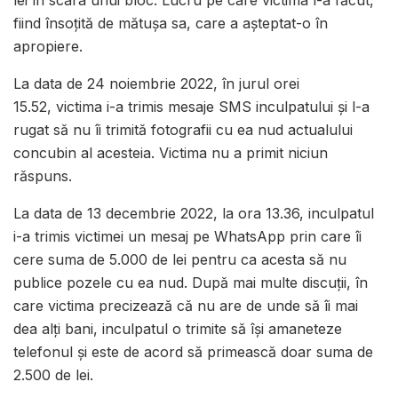
lei în scara unui bloc. Lucru pe care victima l-a făcut,
fiind însoțită de mătușa sa, care a așteptat-o în
apropiere.
La data de 24 noiembrie 2022, în jurul orei
15.52, victima i-a trimis mesaje SMS inculpatului și l-a
rugat să nu îi trimită fotografii cu ea nud actualului
concubin al acesteia. Victima nu a primit niciun
răspuns.
La data de 13 decembrie 2022, la ora 13.36, inculpatul
i-a trimis victimei un mesaj pe WhatsApp prin care îi
cere suma de 5.000 de lei pentru ca acesta să nu
publice pozele cu ea nud. După mai multe discuții, în
care victima precizează că nu are de unde să îi mai
dea alți bani, inculpatul o trimite să își amaneteze
telefonul și este de acord să primească doar suma de
2.500 de lei.