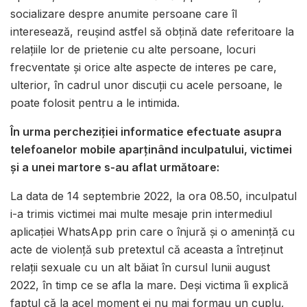
socializare despre anumite persoane care îl
interesează, reușind astfel să obțină date referitoare la
relațiile lor de prietenie cu alte persoane, locuri
frecventate și orice alte aspecte de interes pe care,
ulterior, în cadrul unor discuții cu acele persoane, le
poate folosit pentru a le intimida.
În urma percheziției informatice efectuate asupra
telefoanelor mobile aparținând inculpatului, victimei
și a unei martore s-au aflat următoare:
La data de 14 septembrie 2022, la ora 08.50, inculpatul
i-a trimis victimei mai multe mesaje prin intermediul
aplicației WhatsApp prin care o înjură și o amenință cu
acte de violență sub pretextul că aceasta a întreținut
relații sexuale cu un alt băiat în cursul lunii august
2022, în timp ce se afla la mare. Deși victima îi explică
faptul că la acel moment ei nu mai formau un cuplu,