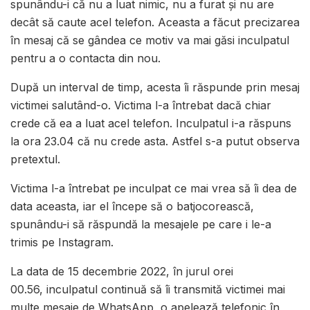
spunându-i că nu a luat nimic, nu a furat și nu are
decât să caute acel telefon. Aceasta a făcut precizarea
în mesaj că se gândea ce motiv va mai găsi inculpatul
pentru a o contacta din nou.
După un interval de timp, acesta îi răspunde prin mesaj
victimei salutând-o. Victima l-a întrebat dacă chiar
crede că ea a luat acel telefon. Inculpatul i-a răspuns
la ora 23.04 că nu crede asta. Astfel s-a putut observa
pretextul.
Victima l-a întrebat pe inculpat ce mai vrea să îi dea de
data aceasta, iar el începe să o batjocorească,
spunându-i să răspundă la mesajele pe care i le-a
trimis pe Instagram.
La data de 15 decembrie 2022, în jurul orei
00.56, inculpatul continuă să îi transmită victimei mai
multe mesaje de WhatsApp, o apelează telefonic în