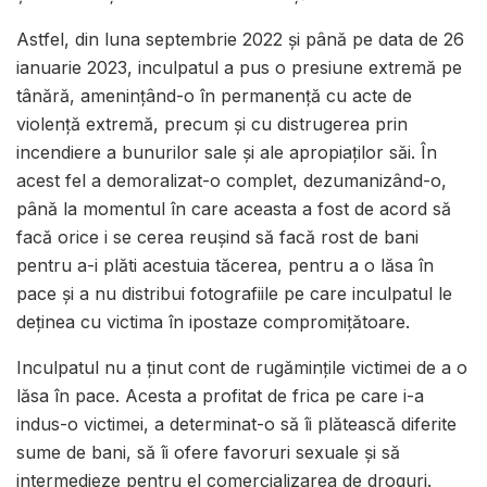
Astfel, din luna septembrie 2022 și până pe data de 26
ianuarie 2023, inculpatul a pus o presiune extremă pe
tânără, amenințând-o în permanență cu acte de
violență extremă, precum și cu distrugerea prin
incendiere a bunurilor sale și ale apropiaților săi. În
acest fel a demoralizat-o complet, dezumanizând-o,
până la momentul în care aceasta a fost de acord să
facă orice i se cerea reușind să facă rost de bani
pentru a-i plăti acestuia tăcerea, pentru a o lăsa în
pace și a nu distribui fotografiile pe care inculpatul le
deținea cu victima în ipostaze compromițătoare.
Inculpatul nu a ținut cont de rugămințile victimei de a o
lăsa în pace. Acesta a profitat de frica pe care i-a
indus-o victimei, a determinat-o să îi plătească diferite
sume de bani, să îi ofere favoruri sexuale și să
intermedieze pentru el comercializarea de droguri.