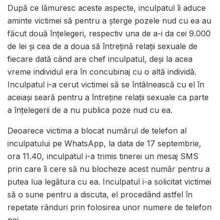
După ce lămuresc aceste aspecte, inculpatul îi aduce
aminte victimei să pentru a șterge pozele nud cu ea au
făcut două înțelegeri, respectiv una de a-i da cei 9.000
de lei și cea de a doua să întrețină relații sexuale de
fiecare dată când are chef inculpatul, deși la acea
vreme individul era în concubinaj cu o altă individă.
Inculpatul i-a cerut victimei să se întâlnească cu el în
aceiași seară pentru a întreține relații sexuale ca parte
a înțelegerii de a nu publica poze nud cu ea.
Deoarece victima a blocat numărul de telefon al
inculpatului pe WhatsApp, la data de 17 septembrie,
ora 11.40, inculpatul i-a trimis tinerei un mesaj SMS
prin care îi cere să nu blocheze acest număr pentru a
putea lua legătura cu ea. Inculpatul i-a solicitat victimei
să o sune pentru a discuta, el procedând astfel în
repetate rânduri prin folosirea unor numere de telefon