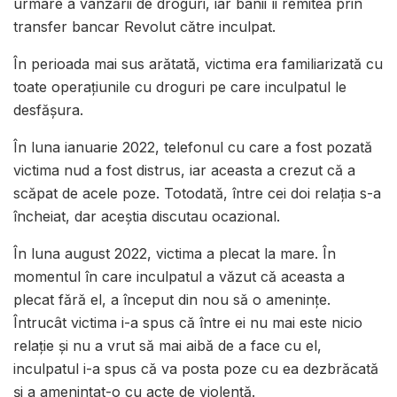
urmare a vânzării de droguri, iar banii îi remitea prin
transfer bancar Revolut către inculpat.
În perioada mai sus arătată, victima era familiarizată cu
toate operațiunile cu droguri pe care inculpatul le
desfășura.
În luna ianuarie 2022, telefonul cu care a fost pozată
victima nud a fost distrus, iar aceasta a crezut că a
scăpat de acele poze. Totodată, între cei doi relația s-a
încheiat, dar aceștia discutau ocazional.
În luna august 2022, victima a plecat la mare. În
momentul în care inculpatul a văzut că aceasta a
plecat fără el, a început din nou să o amenințe.
Întrucât victima i-a spus că între ei nu mai este nicio
relație și nu a vrut să mai aibă de a face cu el,
inculpatul i-a spus că va posta poze cu ea dezbrăcată
și a amenințat-o cu acte de violență.