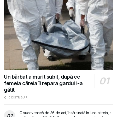
Un bărbat a murit subit, după ce
femeia căreia îi repara gardul i-a
gătit
0 DISTRIBUIRI
O suceveancă de 36 de ani, însărcinată în luna a treia, s-