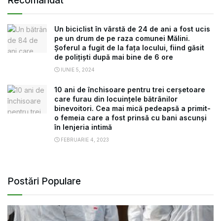
Recomandat
Un biciclist în vârstă de 24 de ani a fost ucis
pe un drum de pe raza comunei Mălini.
Șoferul a fugit de la fața locului, fiind găsit
de polițiști după mai bine de 6 ore
IUNIE 5, 2024
10 ani de închisoare pentru trei cerșetoare
care furau din locuințele bătrânilor
binevoitori. Cea mai mică pedeapsă a primit-
o femeia care a fost prinsă cu bani ascunși
în lenjeria intimă
FEBRUARIE 4, 2023
Postări Populare