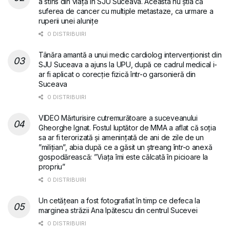
a stins din viață în SJU Suceava. Aceasta nu știa că
suferea de cancer cu multiple metastaze, ca urmare a
ruperii unei alunițe
0 DISTRIBUIRI
Tânăra amantă a unui medic cardiolog intervenționist din
SJU Suceava a ajuns la UPU, după ce cadrul medical i-
ar fi aplicat o corecție fizică într-o garsonieră din
Suceava
0 DISTRIBUIRI
VIDEO Mărturisire cutremurătoare a suceveanului
Gheorghe Ignat. Fostul luptător de MMA a aflat că soția
sa ar fi terorizată și amenințată de ani de zile de un
”milițian”, abia după ce a găsit un ștreang într-o anexă
gospodărească: ”Viața îmi este călcată în picioare la
propriu”
0 DISTRIBUIRI
Un cetățean a fost fotografiat în timp ce defeca la
marginea străzii Ana Ipătescu din centrul Sucevei
0 DISTRIBUIRI