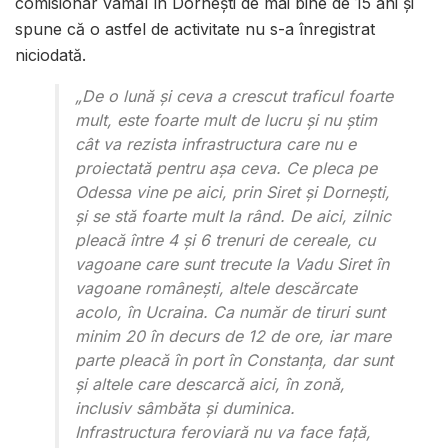
comisionar vamal în Dornești de mai bine de 15 ani și
spune că o astfel de activitate nu s-a înregistrat
niciodată.
„De o lună și ceva a crescut traficul foarte
mult, este foarte mult de lucru și nu știm
cât va rezista infrastructura care nu e
proiectată pentru așa ceva. Ce pleca pe
Odessa vine pe aici, prin Siret și Dornești,
și se stă foarte mult la rând. De aici, zilnic
pleacă între 4 și 6 trenuri de cereale, cu
vagoane care sunt trecute la Vadu Siret în
vagoane românești, altele descărcate
acolo, în Ucraina. Ca număr de tiruri sunt
minim 20 în decurs de 12 de ore, iar mare
parte pleacă în port în Constanța, dar sunt
și altele care descarcă aici, în zonă,
inclusiv sâmbăta și duminica.
Infrastructura feroviară nu va face față,