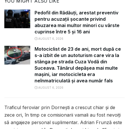
YOU MIGHT ALSO LIKE
Pedofil din Rădăuți, arestat preventiv
pentru acuzații șocante privind
abuzarea mai multor minori cu vârste
cuprinse între 5 și 16 ani
AUGUST 6, 2026
Motociclist de 23 de ani, mort după ce
s-a izbit de un autoturism care vira la
stânga pe strada Cuza Vodă din
Suceava. Tânărul depășea mai multe
mașini, iar motocicleta era
neînmatriculată și avea număr fals
AUGUST 6, 2026
Traficul feroviar prin Dornești a crescut chiar și de
zece ori, în timp ce comisionarii vamali au fost nevoiți
să angajeze personal suplimentar. Adrian Frunză este