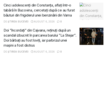
Cinci adolescenți din Constanța, aflați într-o
tabără în Bucovina, cercetați după ce au furat
băuturi din frigiderul unei benzinării din Vama
DE
ȘTIREA SUCEVEI
AUGUST 6, 2026
0
Doi ”încordați” din Cajvana, reținuți după un
scandal izbucnit în parcarea barului ”La Stejar”.
Doi bărbați au fost loviți, iar parbrizul unei
mașini a fost distrus
DE
ȘTIREA SUCEVEI
AUGUST 6, 2026
0