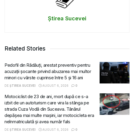
Știrea Sucevei
Related Stories
Pedofil din Rădăuți, arestat preventiv pentru
acuzații șocante privind abuzarea mai multor
minori cu vârste cuprinse între 5 și 16 ani
DE
ȘTIREA SUCEVEI
AUGUST 6, 2026
0
Motociclist de 23 de ani, mort după ce s-a
izbit de un autoturism care vira la stânga pe
strada Cuza Vodă din Suceava. Tânărul
depășea mai multe mașini, iar motocicleta era
neînmatriculată și avea număr fals
DE
ȘTIREA SUCEVEI
AUGUST 6, 2026
0