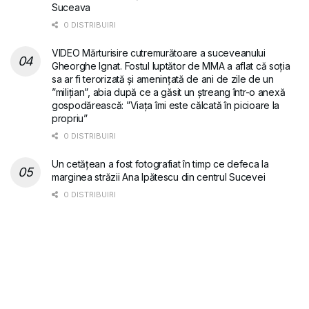
Suceava
0 DISTRIBUIRI
VIDEO Mărturisire cutremurătoare a suceveanului
Gheorghe Ignat. Fostul luptător de MMA a aflat că soția
sa ar fi terorizată și amenințată de ani de zile de un
”milițian”, abia după ce a găsit un ștreang într-o anexă
gospodărească: ”Viața îmi este călcată în picioare la
propriu”
0 DISTRIBUIRI
Un cetățean a fost fotografiat în timp ce defeca la
marginea străzii Ana Ipătescu din centrul Sucevei
0 DISTRIBUIRI