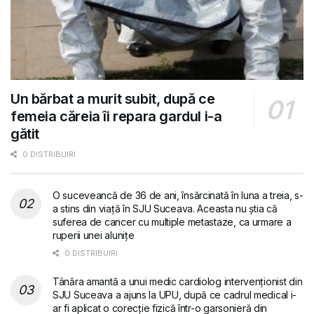
Un bărbat a murit subit, după ce
femeia căreia îi repara gardul i-a
gătit
0 DISTRIBUIRI
O suceveancă de 36 de ani, însărcinată în luna a treia, s-
a stins din viață în SJU Suceava. Aceasta nu știa că
suferea de cancer cu multiple metastaze, ca urmare a
ruperii unei alunițe
0 DISTRIBUIRI
Tânăra amantă a unui medic cardiolog intervenționist din
SJU Suceava a ajuns la UPU, după ce cadrul medical i-
ar fi aplicat o corecție fizică într-o garsonieră din