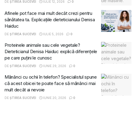
DE
ȘTIREA SUCEVEI
IULIE 12, 2026
0
Afinele pot face mai mult decât crezi pentru
sănătatea ta. Explicațiile dieteticianului Denisa
Haiduc
DE
ȘTIREA SUCEVEI
IULIE 5, 2026
0
Proteinele animale sau cele vegetale?
Dieteticianul Denisa Haiduc explică diferențele
pe care puțini le cunosc
DE
ȘTIREA SUCEVEI
IUNIE 29, 2026
0
Mănânci cu ochii în telefon? Specialistul spune
că acest obicei te poate face să mănânci mai
mult decât ai nevoie
DE
ȘTIREA SUCEVEI
IUNIE 20, 2026
0