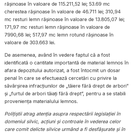
rășinoase în valoare de 115.211,52 lei; 53.69 mc
cherestea rășinoase în valoare de 46.711 lei; 310,94
mc resturi lemn rășinoase în valoare de 13.805,07 lei;
171,97 mc resturi lemn rășinoase în valoare de
7990,68 lei; 517,97 mc lemn rotund rășinoase în
valoare de 303.663 lei.
De asemenea, având în vedere faptul că a fost
identificată o cantitate importantă de material lemnos în
afara depozitului autorizat, a fost întocmit un dosar
penal în care se efectuează cercetări cu privire la
săvârșirea infracțiunilor de „tăiere fără drept de arbori”
și „furtul de arbori tăiați fără drept”, pentru a se stabili
proveniența materialului lemnos.
Poliţiştii atrag atenţia asupra respectării legislaţiei în
domeniul silvic, acţiuni şi controale în vederea celor
care comit delicte silvice urmând a fi desfăşurate şi în