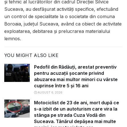
și tehnic al lucrătorilor din cadrul Direcției Silvice
Suceava, au desfășurat activități specifice, efectuând
un control de specialitate la o societate din comuna
Boroaia, județul Suceava, având ca obiect de activitate
exploatarea, debitarea și prelucrarea materialului
lemnos.
YOU MIGHT ALSO LIKE
Pedofil din Rădăuți, arestat preventiv
pentru acuzații șocante privind
abuzarea mai multor minori cu vârste
cuprinse între 5 și 16 ani
AUGUST 6, 2026
Motociclist de 23 de ani, mort după ce
s-a izbit de un autoturism care vira la
stânga pe strada Cuza Vodă din
Suceava. Tânărul depășea mai multe