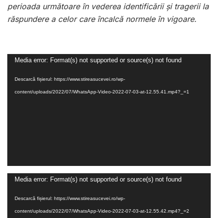
perioada următoare în vederea identificării şi tragerii la
răspundere a celor care încalcă normele în vigoare.
Player
Media error: Format(s) not supported or source(s) not found
video
Descarcă fișierul: https://www.stireasucevei.ro/wp-
content/uploads/2022/07/WhatsApp-Video-2022-07-03-at-12.55.41.mp4?_=1
Player
Media error: Format(s) not supported or source(s) not found
video
Descarcă fișierul: https://www.stireasucevei.ro/wp-
content/uploads/2022/07/WhatsApp-Video-2022-07-03-at-12.55.42.mp4?_=2