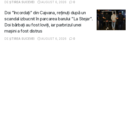
DE
ȘTIREA SUCEVEI
AUGUST 6, 2026
0
Doi ”încordați” din Cajvana, reținuți după un
scandal izbucnit în parcarea barului ”La Stejar”.
Doi bărbați au fost loviți, iar parbrizul unei
mașini a fost distrus
DE
ȘTIREA SUCEVEI
AUGUST 6, 2026
0