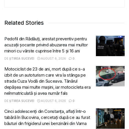
Related Stories
Pedofil din Rădăuți, arestat preventiv pentru
acuzații șocante privind abuzarea mai multor
minori cu vârste cuprinse între 5 și 16 ani
DE
ȘTIREA SUCEVEI
AUGUST 6, 2026
0
Motociclist de 23 de ani, mort după ce s-a
izbit de un autoturism care vira la stânga pe
strada Cuza Vodă din Suceava. Tânărul
depășea mai multe mașini, iar motocicleta era
neînmatriculată și avea număr fals
DE
ȘTIREA SUCEVEI
AUGUST 6, 2026
0
Cinci adolescenți din Constanța, aflați într-o
tabără în Bucovina, cercetați după ce au furat
băuturi din frigiderul unei benzinării din Vama