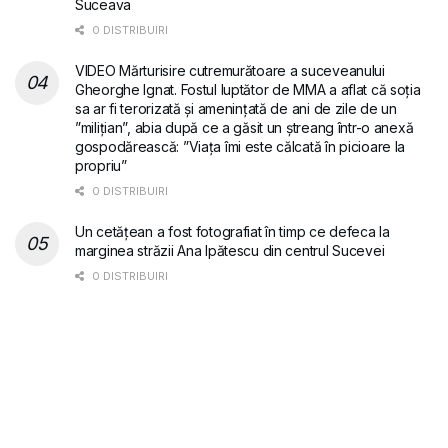
Suceava
0 DISTRIBUIRI
VIDEO Mărturisire cutremurătoare a suceveanului
Gheorghe Ignat. Fostul luptător de MMA a aflat că soția
sa ar fi terorizată și amenințată de ani de zile de un
”milițian”, abia după ce a găsit un ștreang într-o anexă
gospodărească: ”Viața îmi este călcată în picioare la
propriu”
0 DISTRIBUIRI
Un cetățean a fost fotografiat în timp ce defeca la
marginea străzii Ana Ipătescu din centrul Sucevei
0 DISTRIBUIRI