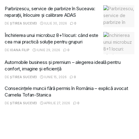
Parbrizescu, service de parbrize în Suceava:
reparații, înlocuire și calibrare ADAS
DE
ȘTIREA SUCEVEI
IULIE 30, 2026
0
Închirierea unui microbuz 8+1 locuri: când este
cea mai practică soluție pentru grupuri
DE
IOANA FILIP
IUNIE 29, 2026
0
Automobile business și premium – alegerea ideală pentru
confort, imagine și eficiență
DE
ȘTIREA SUCEVEI
IUNIE 15, 2026
0
Consecințele muncii fără permis în România – explică avocat
Camelia Tofan-Stanica
DE
ȘTIREA SUCEVEI
APRILIE 27, 2026
0