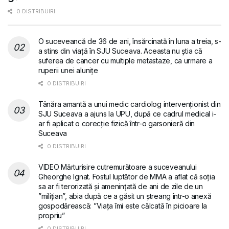
0 DISTRIBUIRI
O suceveancă de 36 de ani, însărcinată în luna a treia, s-
a stins din viață în SJU Suceava. Aceasta nu știa că
suferea de cancer cu multiple metastaze, ca urmare a
ruperii unei alunițe
0 DISTRIBUIRI
Tânăra amantă a unui medic cardiolog intervenționist din
SJU Suceava a ajuns la UPU, după ce cadrul medical i-
ar fi aplicat o corecție fizică într-o garsonieră din
Suceava
0 DISTRIBUIRI
VIDEO Mărturisire cutremurătoare a suceveanului
Gheorghe Ignat. Fostul luptător de MMA a aflat că soția
sa ar fi terorizată și amenințată de ani de zile de un
”milițian”, abia după ce a găsit un ștreang într-o anexă
gospodărească: ”Viața îmi este călcată în picioare la
propriu”
0 DISTRIBUIRI