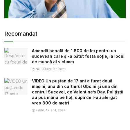
Recomandat
Amendă penală de 1.800 de lei pentru un
sucevean care și-a bătut fosta soție, la locul
de muncă al victimei
NOIEMBRIE 27, 2023
VIDEO Un puștan de 17 ani a furat două
mașini, una din cartierul Obcini și una din
centrul Sucevei, de Valentine’s Day. Polițiștii
au pus mâna pe hoț, după ce l-au alergat
vreo 800 de metri
FEBRUARIE 14, 2024