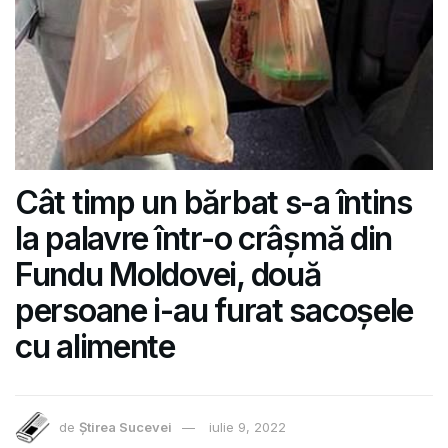
Cât timp un bărbat s-a întins
la palavre într-o crâșmă din
Fundu Moldovei, două
persoane i-au furat sacoșele
cu alimente
de
Știrea Sucevei
iulie 9, 2022