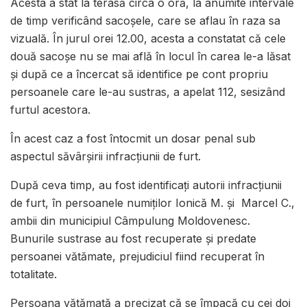
Acesta a stat la terasă circa o oră, la anumite intervale
de timp verificând sacoșele, care se aflau în raza sa
vizuală. În jurul orei 12.00, acesta a constatat că cele
două sacoșe nu se mai află în locul în carea le-a lăsat
și după ce a încercat să identifice pe cont propriu
persoanele care le-au sustras, a apelat 112, sesizând
furtul acestora.
În acest caz a fost întocmit un dosar penal sub
aspectul săvârșirii infracțiunii de furt.
După ceva timp, au fost identificați autorii infracțiunii
de furt, în persoanele numiților Ionică M. și Marcel C.,
ambii din municipiul Câmpulung Moldovenesc.
Bunurile sustrase au fost recuperate și predate
persoanei vătămate, prejudiciul fiind recuperat în
totalitate.
Persoana vătămată a precizat că se împacă cu cei doi