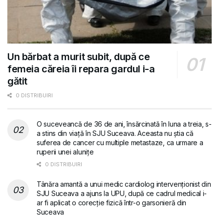
Un bărbat a murit subit, după ce
femeia căreia îi repara gardul i-a
gătit
0 DISTRIBUIRI
O suceveancă de 36 de ani, însărcinată în luna a treia, s-
a stins din viață în SJU Suceava. Aceasta nu știa că
suferea de cancer cu multiple metastaze, ca urmare a
ruperii unei alunițe
0 DISTRIBUIRI
Tânăra amantă a unui medic cardiolog intervenționist din
SJU Suceava a ajuns la UPU, după ce cadrul medical i-
ar fi aplicat o corecție fizică într-o garsonieră din
Suceava