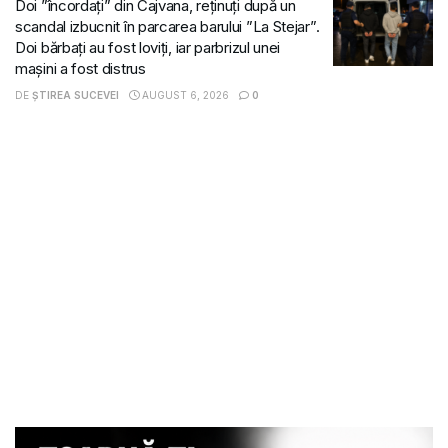
Doi ”încordați” din Cajvana, reținuți după un
scandal izbucnit în parcarea barului ”La Stejar”.
Doi bărbați au fost loviți, iar parbrizul unei
mașini a fost distrus
DE
ȘTIREA SUCEVEI
AUGUST 6, 2026
0