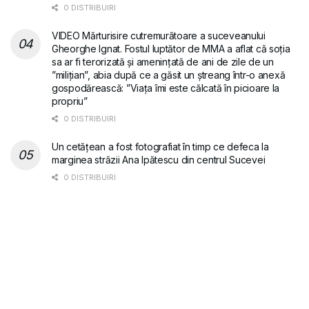
0 DISTRIBUIRI
VIDEO Mărturisire cutremurătoare a suceveanului
Gheorghe Ignat. Fostul luptător de MMA a aflat că soția
sa ar fi terorizată și amenințată de ani de zile de un
”milițian”, abia după ce a găsit un ștreang într-o anexă
gospodărească: ”Viața îmi este călcată în picioare la
propriu”
0 DISTRIBUIRI
Un cetățean a fost fotografiat în timp ce defeca la
marginea străzii Ana Ipătescu din centrul Sucevei
0 DISTRIBUIRI