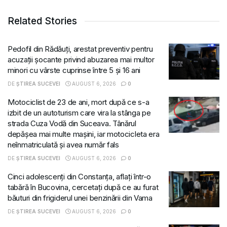
Related Stories
Pedofil din Rădăuți, arestat preventiv pentru
acuzații șocante privind abuzarea mai multor
minori cu vârste cuprinse între 5 și 16 ani
DE
ȘTIREA SUCEVEI
AUGUST 6, 2026
0
Motociclist de 23 de ani, mort după ce s-a
izbit de un autoturism care vira la stânga pe
strada Cuza Vodă din Suceava. Tânărul
depășea mai multe mașini, iar motocicleta era
neînmatriculată și avea număr fals
DE
ȘTIREA SUCEVEI
AUGUST 6, 2026
0
Cinci adolescenți din Constanța, aflați într-o
tabără în Bucovina, cercetați după ce au furat
băuturi din frigiderul unei benzinării din Vama
DE
ȘTIREA SUCEVEI
AUGUST 6, 2026
0