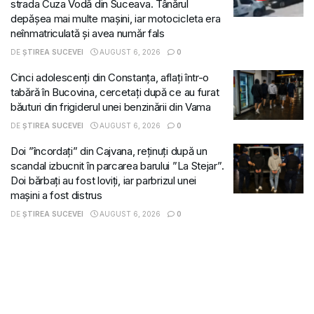
strada Cuza Vodă din Suceava. Tânărul
depășea mai multe mașini, iar motocicleta era
neînmatriculată și avea număr fals
DE
ȘTIREA SUCEVEI
AUGUST 6, 2026
0
Cinci adolescenți din Constanța, aflați într-o
tabără în Bucovina, cercetați după ce au furat
băuturi din frigiderul unei benzinării din Vama
DE
ȘTIREA SUCEVEI
AUGUST 6, 2026
0
Doi ”încordați” din Cajvana, reținuți după un
scandal izbucnit în parcarea barului ”La Stejar”.
Doi bărbați au fost loviți, iar parbrizul unei
mașini a fost distrus
DE
ȘTIREA SUCEVEI
AUGUST 6, 2026
0