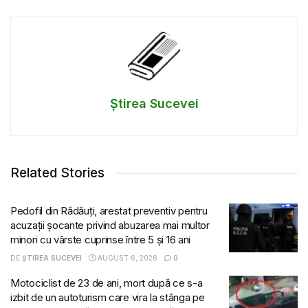
Știrea Sucevei
Related Stories
Pedofil din Rădăuți, arestat preventiv pentru
acuzații șocante privind abuzarea mai multor
minori cu vârste cuprinse între 5 și 16 ani
DE
ȘTIREA SUCEVEI
AUGUST 6, 2026
0
Motociclist de 23 de ani, mort după ce s-a
izbit de un autoturism care vira la stânga pe