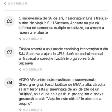
0 DISTRIBUIRI
O suceveancă de 36 de ani, însărcinată în luna a treia, s-
a stins din viață în SJU Suceava. Aceasta nu știa că
suferea de cancer cu multiple metastaze, ca urmare a
ruperii unei alunițe
0 DISTRIBUIRI
Tânăra amantă a unui medic cardiolog intervenționist din
SJU Suceava a ajuns la UPU, după ce cadrul medical i-
ar fi aplicat o corecție fizică într-o garsonieră din
Suceava
0 DISTRIBUIRI
VIDEO Mărturisire cutremurătoare a suceveanului
Gheorghe Ignat. Fostul luptător de MMA a aflat că soția
sa ar fi terorizată și amenințată de ani de zile de un
”milițian”, abia după ce a găsit un ștreang într-o anexă
gospodărească: ”Viața îmi este călcată în picioare la
propriu”
0 DISTRIBUIRI