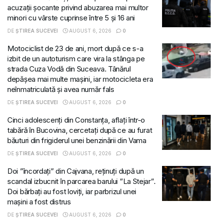
acuzații șocante privind abuzarea mai multor
minori cu vârste cuprinse între 5 și 16 ani
DE
ȘTIREA SUCEVEI
AUGUST 6, 2026
0
Motociclist de 23 de ani, mort după ce s-a
izbit de un autoturism care vira la stânga pe
strada Cuza Vodă din Suceava. Tânărul
depășea mai multe mașini, iar motocicleta era
neînmatriculată și avea număr fals
DE
ȘTIREA SUCEVEI
AUGUST 6, 2026
0
Cinci adolescenți din Constanța, aflați într-o
tabără în Bucovina, cercetați după ce au furat
băuturi din frigiderul unei benzinării din Vama
DE
ȘTIREA SUCEVEI
AUGUST 6, 2026
0
Doi ”încordați” din Cajvana, reținuți după un
scandal izbucnit în parcarea barului ”La Stejar”.
Doi bărbați au fost loviți, iar parbrizul unei
mașini a fost distrus
DE
ȘTIREA SUCEVEI
AUGUST 6, 2026
0