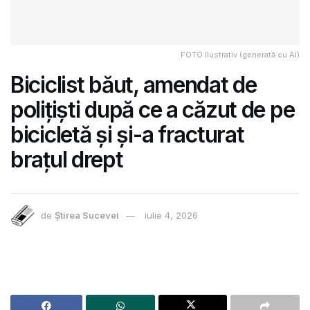
FOTO Ilustrativ (generată cu AI)
Biciclist băut, amendat de
polițiști după ce a căzut de pe
bicicletă și și-a fracturat
brațul drept
de
Știrea Sucevei
iulie 4, 2026