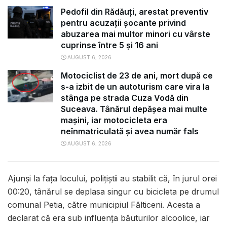
Pedofil din Rădăuți, arestat preventiv
pentru acuzații șocante privind
abuzarea mai multor minori cu vârste
cuprinse între 5 și 16 ani
AUGUST 6, 2026
Motociclist de 23 de ani, mort după ce
s-a izbit de un autoturism care vira la
stânga pe strada Cuza Vodă din
Suceava. Tânărul depășea mai multe
mașini, iar motocicleta era
neînmatriculată și avea număr fals
AUGUST 6, 2026
Ajunși la fața locului, polițiștii au stabilit că, în jurul orei
00:20, tânărul se deplasa singur cu bicicleta pe drumul
comunal Petia, către municipiul Fălticeni. Acesta a
declarat că era sub influența băuturilor alcoolice, iar