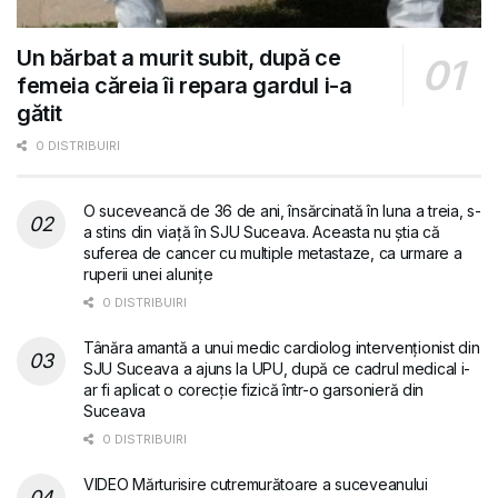
Un bărbat a murit subit, după ce
femeia căreia îi repara gardul i-a
gătit
0 DISTRIBUIRI
O suceveancă de 36 de ani, însărcinată în luna a treia, s-
a stins din viață în SJU Suceava. Aceasta nu știa că
suferea de cancer cu multiple metastaze, ca urmare a
ruperii unei alunițe
0 DISTRIBUIRI
Tânăra amantă a unui medic cardiolog intervenționist din
SJU Suceava a ajuns la UPU, după ce cadrul medical i-
ar fi aplicat o corecție fizică într-o garsonieră din
Suceava
0 DISTRIBUIRI
VIDEO Mărturisire cutremurătoare a suceveanului