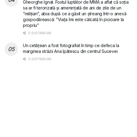
Gheorghe Ignat. Fostul luptător de MMA a aflat că soția
sa ar fi terorizată și amenințată de ani de zile de un
”milițian”, abia după ce a găsit un ștreang într-o anexă
gospodărească: ”Viața îmi este călcată în picioare la
propriu”
0 DISTRIBUIRI
Un cetățean a fost fotografiat în timp ce defeca la
marginea străzii Ana Ipătescu din centrul Sucevei
0 DISTRIBUIRI