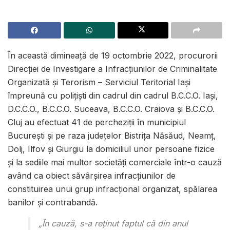
În această dimineață de 19 octombrie 2022, procurorii
Direcției de Investigare a Infracțiunilor de Criminalitate
Organizată și Terorism – Serviciul Teritorial Iași
împreună cu polițiști din cadrul din cadrul B.C.C.O. Iași,
D.C.C.O., B.C.C.O. Suceava, B.C.C.O. Craiova și B.C.C.O.
Cluj au efectuat 41 de percheziţii în municipiul
București și pe raza județelor Bistrița Năsăud, Neamț,
Dolj, Ilfov și Giurgiu la domiciliul unor persoane fizice
și la sediile mai multor societăţi comerciale într-o cauză
având ca obiect săvârșirea infracțiunilor de
constituirea unui grup infracțional organizat, spălarea
banilor și contrabandă.
„În cauză, s-a reținut faptul că din anul