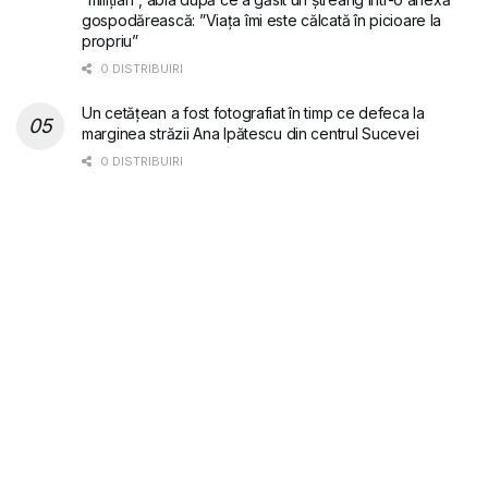
gospodărească: ”Viața îmi este călcată în picioare la
propriu”
0 DISTRIBUIRI
Un cetățean a fost fotografiat în timp ce defeca la
marginea străzii Ana Ipătescu din centrul Sucevei
0 DISTRIBUIRI