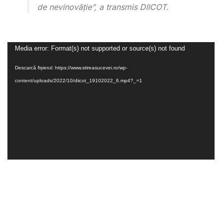
de nevinovăție”, a transmis DIICOT.
Player
Media error: Format(s) not supported or source(s) not found
video
Descarcă fișierul: https://www.stireasucevei.ro/wp-
content/uploads/2022/10/diicot_19102022_6.mp4?_=1