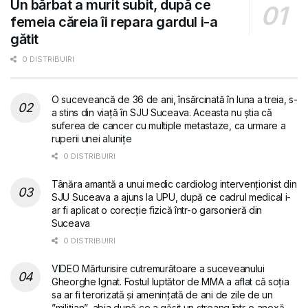
Un bărbat a murit subit, după ce
femeia căreia îi repara gardul i-a
gătit
0 DISTRIBUIRI
O suceveancă de 36 de ani, însărcinată în luna a treia, s-
a stins din viață în SJU Suceava. Aceasta nu știa că
suferea de cancer cu multiple metastaze, ca urmare a
ruperii unei alunițe
0 DISTRIBUIRI
Tânăra amantă a unui medic cardiolog intervenționist din
SJU Suceava a ajuns la UPU, după ce cadrul medical i-
ar fi aplicat o corecție fizică într-o garsonieră din
Suceava
0 DISTRIBUIRI
VIDEO Mărturisire cutremurătoare a suceveanului
Gheorghe Ignat. Fostul luptător de MMA a aflat că soția
sa ar fi terorizată și amenințată de ani de zile de un
”milițian”, abia după ce a găsit un ștreang într-o anexă