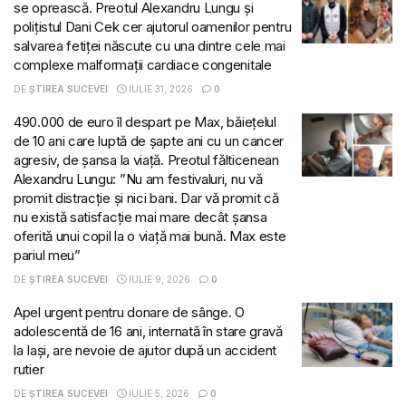
se oprească. Preotul Alexandru Lungu și
polițistul Dani Cek cer ajutorul oamenilor pentru
salvarea fetiței născute cu una dintre cele mai
complexe malformații cardiace congenitale
DE
ȘTIREA SUCEVEI
IULIE 31, 2026
0
490.000 de euro îl despart pe Max, băiețelul
de 10 ani care luptă de șapte ani cu un cancer
agresiv, de șansa la viață. Preotul fălticenean
Alexandru Lungu: ”Nu am festivaluri, nu vă
promit distracție și nici bani. Dar vă promit că
nu există satisfacție mai mare decât șansa
oferită unui copil la o viață mai bună. Max este
pariul meu”
DE
ȘTIREA SUCEVEI
IULIE 9, 2026
0
Apel urgent pentru donare de sânge. O
adolescentă de 16 ani, internată în stare gravă
la Iași, are nevoie de ajutor după un accident
rutier
DE
ȘTIREA SUCEVEI
IULIE 5, 2026
0