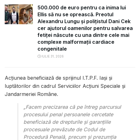
500.000 de euro pentru ca inima lui
Ellis să nu se oprească. Preotul
Alexandru Lungu și polițistul Dani Cek
cer ajutorul oamenilor pentru salvarea
fetiței născute cu una dintre cele mai
complexe malformații cardiace
congenitale
IULIE 31, 2026
Acțiunea beneficiază de sprijinul I.T.P.F. Iași și
luptătorilor din cadrul Serviciilor Acțiuni Speciale și
Jandarmeriei Române.
„Facem precizarea că pe întreg parcursul
procesului penal persoanele cercetate
beneficiază de drepturile și garanțiile
procesuale prevăzute de Codul de
Procedură Penală, precum și prezumția