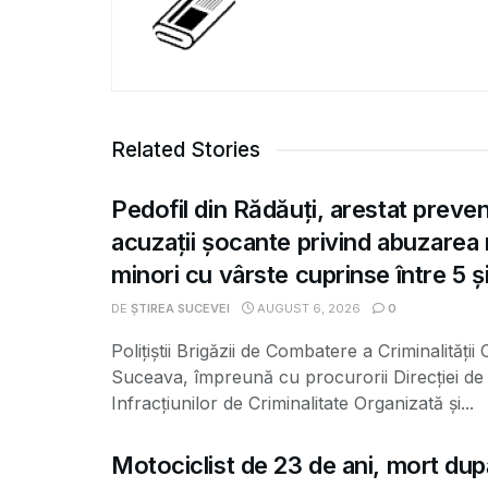
Related Stories
Pedofil din Rădăuți, arestat preve
acuzații șocante privind abuzarea
minori cu vârste cuprinse între 5 și
DE
ȘTIREA SUCEVEI
AUGUST 6, 2026
0
Polițiștii Brigăzii de Combatere a Criminalității
Suceava, împreună cu procurorii Direcției de 
Infracțiunilor de Criminalitate Organizată și...
Motociclist de 23 de ani, mort dup