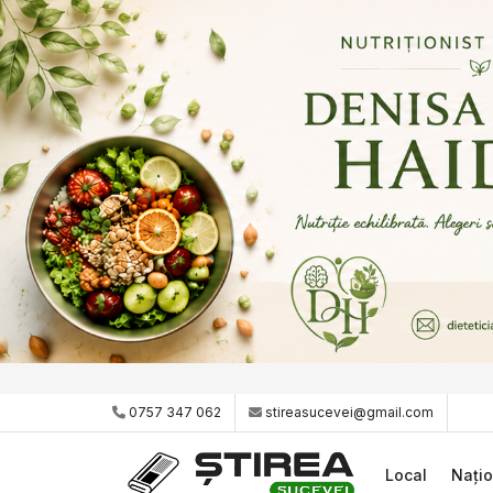
0757 347 062
stireasucevei@gmail.com
Local
Națio