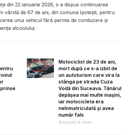
nța din 22 ianuarie 2026, s-a dispus continuarea
 în vârstă de 67 de ani, din comuna Ipotești, pentru
ucerea unui vehicul fără permis de conducere și
ența alcoolului.
Motociclist de 23 de ani,
pentru
mort după ce s-a izbit de
ivind
un autoturism care vira la
or
stânga pe strada Cuza
uprinse
Vodă din Suceava. Tânărul
depășea mai multe mașini,
iar motocicleta era
neînmatriculată și avea
număr fals
AUGUST 6, 2026