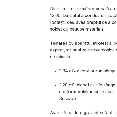
Din actele de urmărire penală a rez
12:00, bărbatul a condus un auto
Ipotești, deși avea dreptul de a co
soldat cu pagube materiale.
Testarea cu aparatul etilotest a i
expirat, iar analizele toxicologic
de ridicată:
2,34 g‰ alcool pur în sânge 
2,20 g‰ alcool pur în sânge (
conform buletinului de anali
Suceava.
Având în vedere gravitatea faptelor