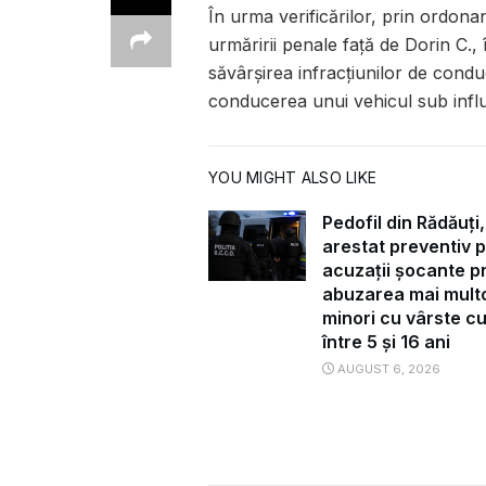
În urma verificărilor, prin ordona
urmăririi penale față de Dorin C.,
săvârșirea infracțiunilor de cond
conducerea unui vehicul sub influ
YOU MIGHT ALSO LIKE
Pedofil din Rădăuți,
arestat preventiv 
acuzații șocante pr
abuzarea mai mult
minori cu vârste c
între 5 și 16 ani
AUGUST 6, 2026