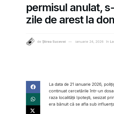
permisul anulat, s
zile de arest la dom
de
Știrea Sucevei
ianuarie 24, 2026
în
Lo
La data de 21 ianuarie 2026, polițiș
continuat cercetările într-un dos
raza localității Ipotești, sesizat 
era bănuit că se afla sub influența