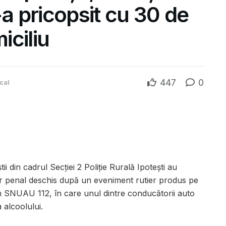
-a pricopsit cu 30 de
iciliu
447
0
cal
tii din cadrul Secției 2 Poliție Rurală Ipotești au
ar penal deschis după un eveniment rutier produs pe
prin SNUAU 112, în care unul dintre conducătorii auto
 alcoolului.