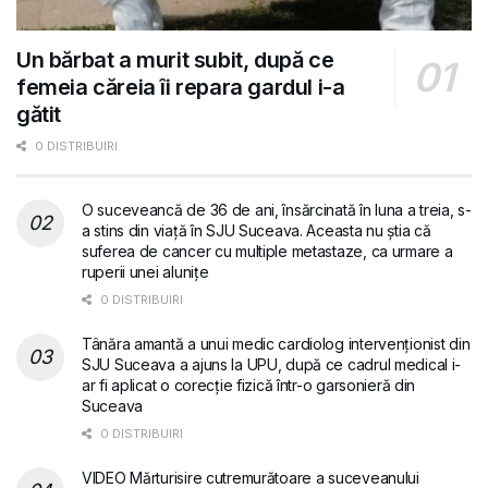
Un bărbat a murit subit, după ce
femeia căreia îi repara gardul i-a
gătit
0 DISTRIBUIRI
O suceveancă de 36 de ani, însărcinată în luna a treia, s-
a stins din viață în SJU Suceava. Aceasta nu știa că
suferea de cancer cu multiple metastaze, ca urmare a
ruperii unei alunițe
0 DISTRIBUIRI
Tânăra amantă a unui medic cardiolog intervenționist din
SJU Suceava a ajuns la UPU, după ce cadrul medical i-
ar fi aplicat o corecție fizică într-o garsonieră din
Suceava
0 DISTRIBUIRI
VIDEO Mărturisire cutremurătoare a suceveanului