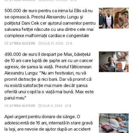
500.000 de euro pentru ca inima lui Ellis să nu
se oprească. Preotul Alexandru Lungu și
polițistul Dani Cek cer ajutorul oamenilor pentru
salvarea fetiței născute cu una dintre cele mai
complexe malformații cardiace congenitale
DE
ȘTIREA SUCEVEI
IULIE 31, 2026
0
490.000 de euro îl despart pe Max, băiețelul
de 10 ani care luptă de șapte ani cu un cancer
agresiv, de șansa la viață. Preotul fălticenean
Alexandru Lungu: ”Nu am festivaluri, nu vă
promit distracție și nici bani. Dar vă promit că
nu există satisfacție mai mare decât șansa
oferită unui copil la o viață mai bună. Max este
pariul meu”
DE
ȘTIREA SUCEVEI
IULIE 9, 2026
0
Apel urgent pentru donare de sânge. O
adolescentă de 16 ani, internată în stare gravă
la Iași, are nevoie de ajutor după un accident