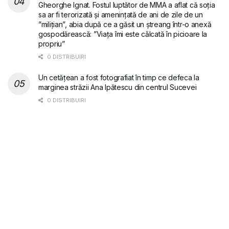
Gheorghe Ignat. Fostul luptător de MMA a aflat că soția
sa ar fi terorizată și amenințată de ani de zile de un
”milițian”, abia după ce a găsit un ștreang într-o anexă
gospodărească: ”Viața îmi este călcată în picioare la
propriu”
0 DISTRIBUIRI
Un cetățean a fost fotografiat în timp ce defeca la
marginea străzii Ana Ipătescu din centrul Sucevei
0 DISTRIBUIRI