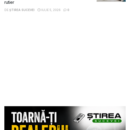
rutier
DE
ȘTIREA SUCEVEI
IULIE 5, 2026
0