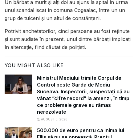
Un bărbat a murit şi alţi doi au ajuns la spital în urma
unui scandal iscat în comuna Cogealac, între un un
grup de tulceni şi un altul de constănţeni.
Potrivit anchetatorilor, cinci persoane au fost reţinute
şi sunt audiate în prezent, unul dintre bărbaţii implicaţi
în altercaţie, fiind căutat de poliţişti.
YOU MIGHT ALSO LIKE
Ministrul Mediului trimite Corpul de
Control peste Garda de Mediu
Suceava. Inspectorii, suspectați că au
vânat ”cifre record” la amenzi, în timp
ce problemele grave au rămas
nerezolvate
AUGUST 3, 2026
500.000 de euro pentru ca inima lui
Ellis să nu se oprească. Preotul