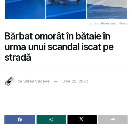
sursa Observator News
Bărbat omorât în bătaie în
urma unui scandal iscat pe
stradă
de
Știrea Sucevei
iunie 22, 2022