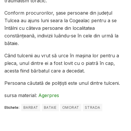
traumatism toracic.
Conform procurorilor, şase persoane din judeţul
Tulcea au ajuns luni seara la Cogealac pentru a se
întâlni cu câteva persoane din localitatea
constănţeană, indivizii luându-se în cele din urmă la
bătaie.
Când tulcenii au vrut să urce în maşina lor pentru a
pleca, unul dintre ei a fost lovit cu o piatră în cap,
acesta fiind bărbatul care a decedat.
Persoana căutată de poliţişti este unul dintre tulceni.
sursa material:
Agerpres
Etichete:
BARBAT
BATAIE
OMORAT
STRADA