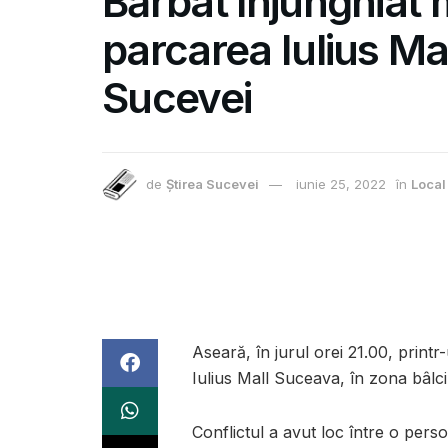
Bărbat înjunghiat m
parcarea Iulius Ma
Sucevei
de
Știrea Sucevei
iunie 25, 2022
în
Local
Aseară, în jurul orei 21.00, printr
Iulius Mall Suceava, în zona bâlciu
Conflictul a avut loc între o pers