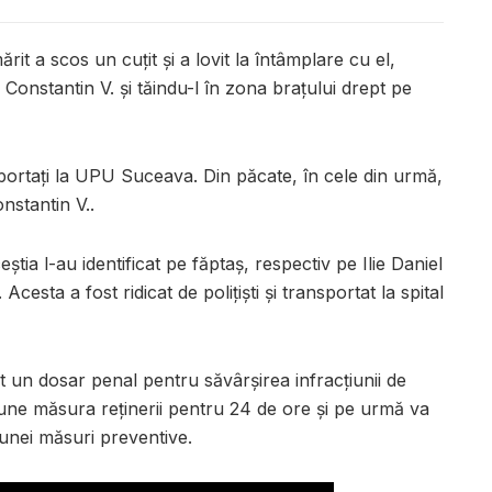
it a scos un cuțit și a lovit la întâmplare cu el,
 Constantin V. și tăindu-l în zona brațului drept pe
nsportați la UPU Suceava. Din păcate, în cele din urmă,
nstantin V..
ceștia l-au identificat pe făptaș, respectiv pe Ilie Daniel
esta a fost ridicat de polițiști și transportat la spital
t un dosar penal pentru săvârșirea infracțiunii de
une măsura reținerii pentru 24 de ore și pe urmă va
 unei măsuri preventive.