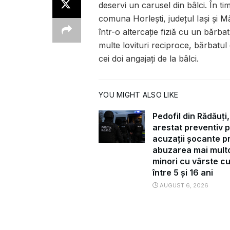
deservi un carusel din bâlci. În ti
comuna Horlești, județul Iași și Mă
într-o altercație fiziă cu un bărba
multe lovituri reciproce, bărbatul
cei doi angajați de la bâlci.
YOU MIGHT ALSO LIKE
Pedofil din Rădăuți,
arestat preventiv 
acuzații șocante pr
abuzarea mai mult
minori cu vârste c
între 5 și 16 ani
AUGUST 6, 2026