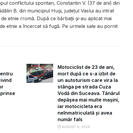
mpul conflictului spontan, Constantin V. (37 de ani) din
dălin B. din municipiul Huși, județul Vaslui au intrat
t de etnie rromă. După ce bărbații și-au aplicat mai
 de etnie a încercat să fugă. Pe urmele sale au pornit
Motociclist de 23 de ani,
pentru
mort după ce s-a izbit de
ivind
un autoturism care vira la
or
stânga pe strada Cuza
uprinse
Vodă din Suceava. Tânărul
depășea mai multe mașini,
iar motocicleta era
neînmatriculată și avea
număr fals
AUGUST 6, 2026