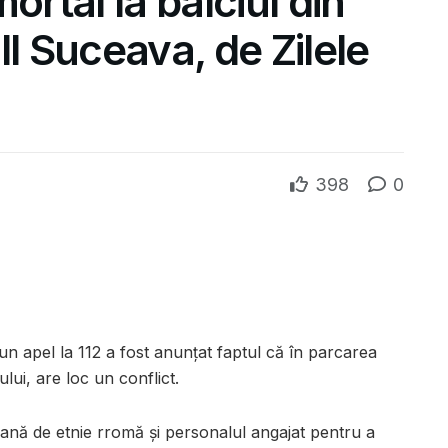
ortal la bâlciul din
ll Suceava, de Zilele
398
0
-un apel la 112 a fost anunțat faptul că în parcarea
lui, are loc un conflict.
oană de etnie rromă și personalul angajat pentru a