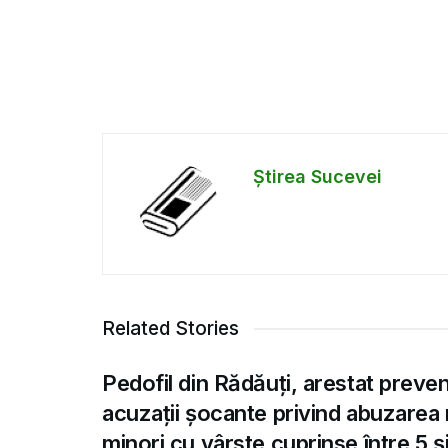
Știrea Sucevei
Related Stories
Pedofil din Rădăuți, arestat preve
acuzații șocante privind abuzarea
minori cu vârste cuprinse între 5 și