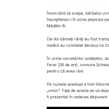
Încercând să scape, bărbatul urmăr
înjunghiindu-l în zona pieptului pe
Mădălin B..
Cei doi bărbați răniți au fost tra
medicii au constatat decesul lui Co
În urma cercetărilor polițiștilor, a
Ferar (26 de ani), comuna Șcheia. Ac
pentru că avea răni.
Pe numele acestuia a fost întocmi
„omor”. Față de acesta se va disp
fi prezentat în vederea dispunerii