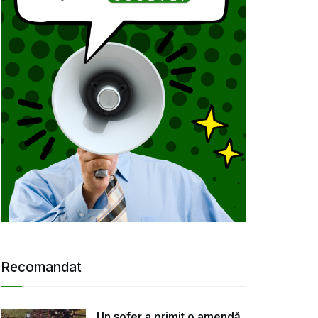
Recomandat
Un șofer a primit o amendă