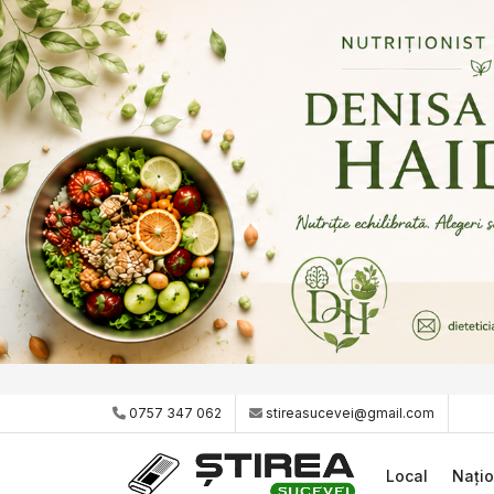
0757 347 062
stireasucevei@gmail.com
Local
Națio