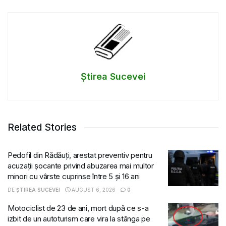
Știrea Sucevei
Related Stories
Pedofil din Rădăuți, arestat preventiv pentru
acuzații șocante privind abuzarea mai multor
minori cu vârste cuprinse între 5 și 16 ani
DE
ȘTIREA SUCEVEI
AUGUST 6, 2026
0
Motociclist de 23 de ani, mort după ce s-a
izbit de un autoturism care vira la stânga pe