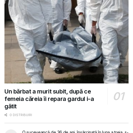
Un bărbat a murit subit, după ce
femeia căreia îi repara gardul i-a
gătit
0 DISTRIBUIRI
O suceveancă de 36 de ani, însărcinată în luna a treia, s-