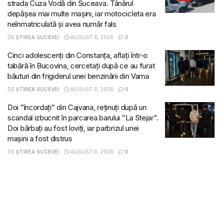
strada Cuza Vodă din Suceava. Tânărul
depășea mai multe mașini, iar motocicleta era
neînmatriculată și avea număr fals
DE
ȘTIREA SUCEVEI
AUGUST 6, 2026
0
Cinci adolescenți din Constanța, aflați într-o
tabără în Bucovina, cercetați după ce au furat
băuturi din frigiderul unei benzinării din Vama
DE
ȘTIREA SUCEVEI
AUGUST 6, 2026
0
Doi ”încordați” din Cajvana, reținuți după un
scandal izbucnit în parcarea barului ”La Stejar”.
Doi bărbați au fost loviți, iar parbrizul unei
mașini a fost distrus
DE
ȘTIREA SUCEVEI
AUGUST 6, 2026
0