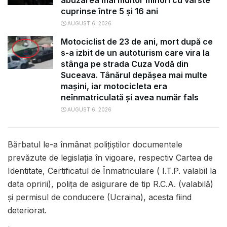
abuzarea mai multor minori cu vârste
cuprinse între 5 și 16 ani
AUGUST 6, 2026
Motociclist de 23 de ani, mort după ce
s-a izbit de un autoturism care vira la
stânga pe strada Cuza Vodă din
Suceava. Tânărul depășea mai multe
mașini, iar motocicleta era
neînmatriculată și avea număr fals
AUGUST 6, 2026
Bărbatul le-a înmânat polițiștilor documentele
prevăzute de legislația în vigoare, respectiv Cartea de
Identitate, Certificatul de Înmatriculare ( I.T.P. valabil la
data opririi), polița de asigurare de tip R.C.A. (valabilă)
și permisul de conducere (Ucraina), acesta fiind
deteriorat.