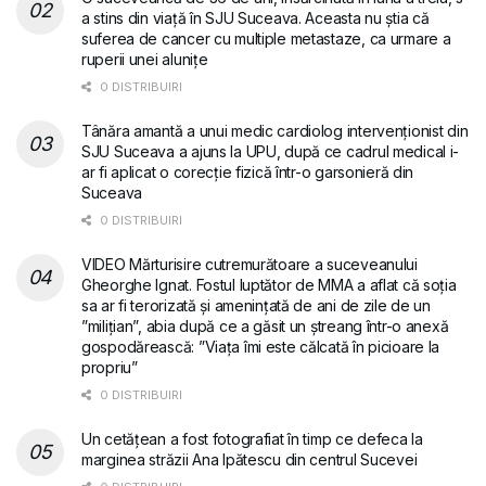
a stins din viață în SJU Suceava. Aceasta nu știa că
suferea de cancer cu multiple metastaze, ca urmare a
ruperii unei alunițe
0 DISTRIBUIRI
Tânăra amantă a unui medic cardiolog intervenționist din
SJU Suceava a ajuns la UPU, după ce cadrul medical i-
ar fi aplicat o corecție fizică într-o garsonieră din
Suceava
0 DISTRIBUIRI
VIDEO Mărturisire cutremurătoare a suceveanului
Gheorghe Ignat. Fostul luptător de MMA a aflat că soția
sa ar fi terorizată și amenințată de ani de zile de un
”milițian”, abia după ce a găsit un ștreang într-o anexă
gospodărească: ”Viața îmi este călcată în picioare la
propriu”
0 DISTRIBUIRI
Un cetățean a fost fotografiat în timp ce defeca la
marginea străzii Ana Ipătescu din centrul Sucevei