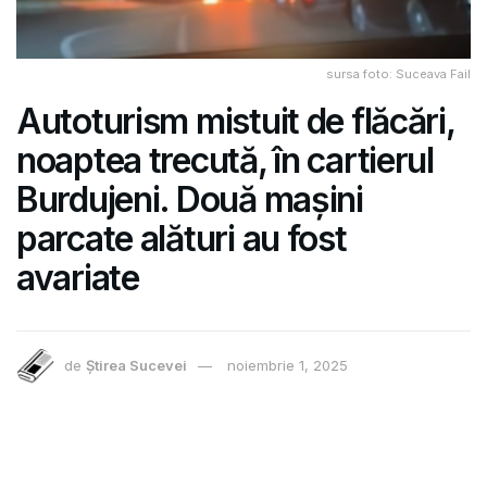
sursa foto: Suceava Fail
Autoturism mistuit de flăcări,
noaptea trecută, în cartierul
Burdujeni. Două mașini
parcate alături au fost
avariate
de
Știrea Sucevei
noiembrie 1, 2025