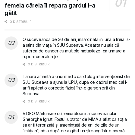
femeia căreia îi repara gardul i-a
gătit
0 DISTRIBUIRI
O suceveancă de 36 de ani, însărcinată în luna a treia, s-
a stins din viață în SJU Suceava. Aceasta nu știa că
suferea de cancer cu multiple metastaze, ca urmare a
ruperii unei alunițe
0 DISTRIBUIRI
Tânăra amantă a unui medic cardiolog intervenționist din
SJU Suceava a ajuns la UPU, după ce cadrul medical i-
ar fi aplicat o corecție fizică într-o garsonieră din
Suceava
0 DISTRIBUIRI
VIDEO Mărturisire cutremurătoare a suceveanului
Gheorghe Ignat. Fostul luptător de MMA a aflat că soția
sa ar fi terorizată și amenințată de ani de zile de un
”milițian”, abia după ce a găsit un ștreang într-o anexă