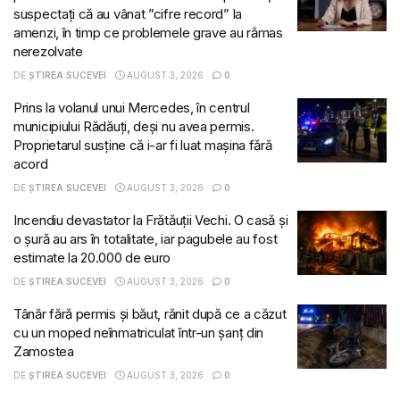
suspectați că au vânat ”cifre record” la
amenzi, în timp ce problemele grave au rămas
nerezolvate
DE
ȘTIREA SUCEVEI
AUGUST 3, 2026
0
Prins la volanul unui Mercedes, în centrul
municipiului Rădăuți, deși nu avea permis.
Proprietarul susține că i-ar fi luat mașina fără
acord
DE
ȘTIREA SUCEVEI
AUGUST 3, 2026
0
Incendiu devastator la Frătăuții Vechi. O casă și
o șură au ars în totalitate, iar pagubele au fost
estimate la 20.000 de euro
DE
ȘTIREA SUCEVEI
AUGUST 3, 2026
0
Tânăr fără permis și băut, rănit după ce a căzut
cu un moped neînmatriculat într-un șanț din
Zamostea
DE
ȘTIREA SUCEVEI
AUGUST 3, 2026
0