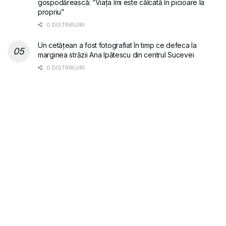
gospodărească: ”Viața îmi este călcată în picioare la
propriu”
0 DISTRIBUIRI
Un cetățean a fost fotografiat în timp ce defeca la
marginea străzii Ana Ipătescu din centrul Sucevei
0 DISTRIBUIRI