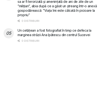
sa ar fi terorizată și amenințată de ani de zile de un
”milițian”, abia după ce a găsit un ștreang într-o anexă
gospodărească: ”Viața îmi este călcată în picioare la
propriu”
0 DISTRIBUIRI
Un cetățean a fost fotografiat în timp ce defeca la
marginea străzii Ana Ipătescu din centrul Sucevei
0 DISTRIBUIRI