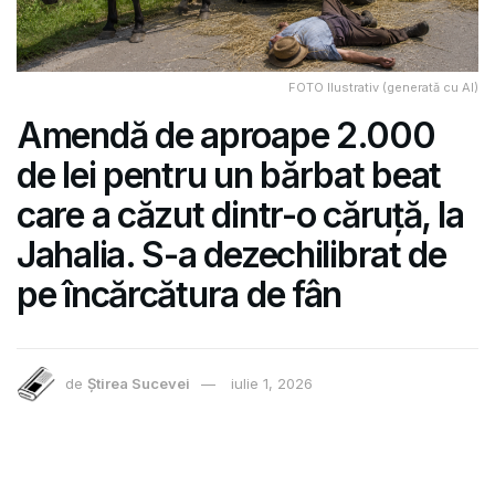
FOTO Ilustrativ (generată cu AI)
Amendă de aproape 2.000
de lei pentru un bărbat beat
care a căzut dintr-o căruță, la
Jahalia. S-a dezechilibrat de
pe încărcătura de fân
de
Știrea Sucevei
iulie 1, 2026