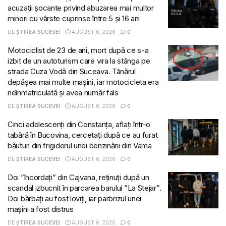
acuzații șocante privind abuzarea mai multor
minori cu vârste cuprinse între 5 și 16 ani
DE
ȘTIREA SUCEVEI
AUGUST 6, 2026
0
Motociclist de 23 de ani, mort după ce s-a
izbit de un autoturism care vira la stânga pe
strada Cuza Vodă din Suceava. Tânărul
depășea mai multe mașini, iar motocicleta era
neînmatriculată și avea număr fals
DE
ȘTIREA SUCEVEI
AUGUST 6, 2026
0
Cinci adolescenți din Constanța, aflați într-o
tabără în Bucovina, cercetați după ce au furat
băuturi din frigiderul unei benzinării din Vama
DE
ȘTIREA SUCEVEI
AUGUST 6, 2026
0
Doi ”încordați” din Cajvana, reținuți după un
scandal izbucnit în parcarea barului ”La Stejar”.
Doi bărbați au fost loviți, iar parbrizul unei
mașini a fost distrus
DE
ȘTIREA SUCEVEI
AUGUST 6, 2026
0