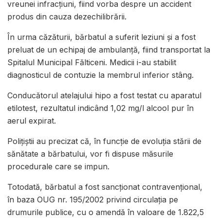
vreunei infracțiuni, fiind vorba despre un accident
produs din cauza dezechilibrării.
În urma căzăturii, bărbatul a suferit leziuni și a fost
preluat de un echipaj de ambulanță, fiind transportat la
Spitalul Municipal Fălticeni. Medicii i-au stabilit
diagnosticul de contuzie la membrul inferior stâng.
Conducătorul atelajului hipo a fost testat cu aparatul
etilotest, rezultatul indicând 1,02 mg/l alcool pur în
aerul expirat.
Polițiștii au precizat că, în funcție de evoluția stării de
sănătate a bărbatului, vor fi dispuse măsurile
procedurale care se impun.
Totodată, bărbatul a fost sancționat contravențional,
în baza OUG nr. 195/2002 privind circulația pe
drumurile publice, cu o amendă în valoare de 1.822,5