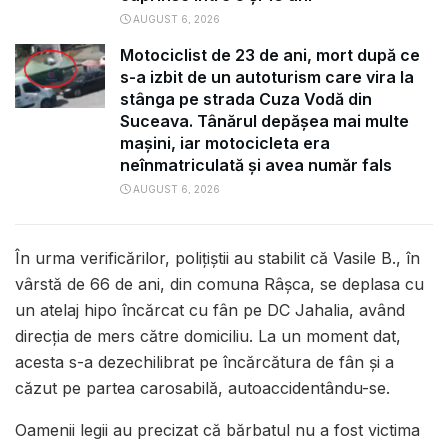
AUGUST 6, 2026
Motociclist de 23 de ani, mort după ce
s-a izbit de un autoturism care vira la
stânga pe strada Cuza Vodă din
Suceava. Tânărul depășea mai multe
mașini, iar motocicleta era
neînmatriculată și avea număr fals
AUGUST 6, 2026
În urma verificărilor, polițiștii au stabilit că Vasile B., în
vârstă de 66 de ani, din comuna Râșca, se deplasa cu
un atelaj hipo încărcat cu fân pe DC Jahalia, având
direcția de mers către domiciliu. La un moment dat,
acesta s-a dezechilibrat pe încărcătura de fân și a
căzut pe partea carosabilă, autoaccidentându-se.
Oamenii legii au precizat că bărbatul nu a fost victima