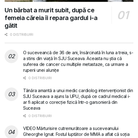
Un bărbat a murit subit, după ce
femeia căreia îi repara gardul i-a
gătit
0 DISTRIBUIRI
O suceveancă de 36 de ani, însărcinată în luna a treia, s-
a stins din viață în SJU Suceava. Aceasta nu știa că
suferea de cancer cu multiple metastaze, ca urmare a
ruperii unei alunițe
0 DISTRIBUIRI
Tânăra amantă a unui medic cardiolog intervenționist din
SJU Suceava a ajuns la UPU, după ce cadrul medical i-
ar fi aplicat o corecție fizică într-o garsonieră din
Suceava
0 DISTRIBUIRI
VIDEO Mărturisire cutremurătoare a suceveanului
Gheorghe Ignat. Fostul luptător de MMA a aflat că soția