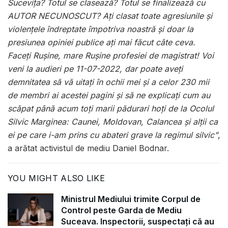
Sucevița? Totul se clasează? Totul se finalizează cu
AUTOR NECUNOSCUT? Ați clasat toate agresiunile și
violențele îndreptate împotriva noastră și doar la
presiunea opiniei publice ați mai făcut câte ceva.
Faceți Rușine, mare Rușine profesiei de magistrat! Voi
veni la audieri pe 11-07-2022, dar poate aveți
demnitatea să vă uitați în ochii mei și a celor 230 mii
de membri ai acestei pagini și să ne explicați cum au
scăpat până acum toți marii pădurari hoți de la Ocolul
Silvic Marginea: Caunei, Moldovan, Calancea și alții ca
ei pe care i-am prins cu abateri grave la regimul silvic”
,
a arătat activistul de mediu Daniel Bodnar.
YOU MIGHT ALSO LIKE
Ministrul Mediului trimite Corpul de
Control peste Garda de Mediu
Suceava. Inspectorii, suspectați că au