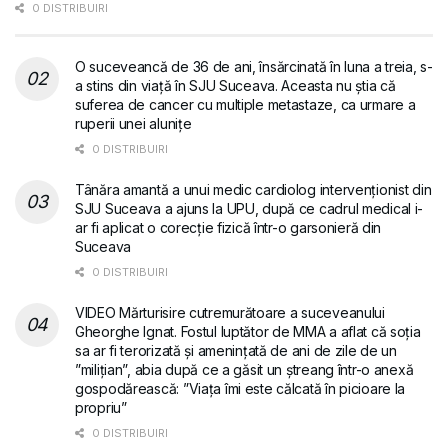
0 DISTRIBUIRI
O suceveancă de 36 de ani, însărcinată în luna a treia, s-
a stins din viață în SJU Suceava. Aceasta nu știa că
suferea de cancer cu multiple metastaze, ca urmare a
ruperii unei alunițe
0 DISTRIBUIRI
Tânăra amantă a unui medic cardiolog intervenționist din
SJU Suceava a ajuns la UPU, după ce cadrul medical i-
ar fi aplicat o corecție fizică într-o garsonieră din
Suceava
0 DISTRIBUIRI
VIDEO Mărturisire cutremurătoare a suceveanului
Gheorghe Ignat. Fostul luptător de MMA a aflat că soția
sa ar fi terorizată și amenințată de ani de zile de un
”milițian”, abia după ce a găsit un ștreang într-o anexă
gospodărească: ”Viața îmi este călcată în picioare la
propriu”
0 DISTRIBUIRI