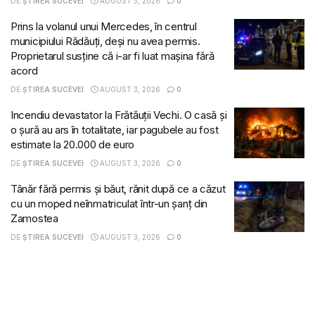
DE
ȘTIREA SUCEVEI
AUGUST 3, 2026
0
Prins la volanul unui Mercedes, în centrul
municipiului Rădăuți, deși nu avea permis.
Proprietarul susține că i-ar fi luat mașina fără
acord
DE
ȘTIREA SUCEVEI
AUGUST 3, 2026
0
Incendiu devastator la Frătăuții Vechi. O casă și
o șură au ars în totalitate, iar pagubele au fost
estimate la 20.000 de euro
DE
ȘTIREA SUCEVEI
AUGUST 3, 2026
0
Tânăr fără permis și băut, rănit după ce a căzut
cu un moped neînmatriculat într-un șanț din
Zamostea
DE
ȘTIREA SUCEVEI
AUGUST 3, 2026
0