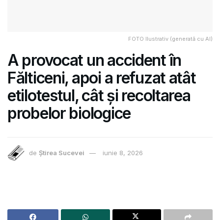
FOTO Ilustrativ (generată cu AI)
A provocat un accident în
Fălticeni, apoi a refuzat atât
etilotestul, cât și recoltarea
probelor biologice
de
Știrea Sucevei
iunie 8, 2026