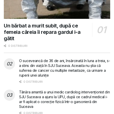
Un bărbat a murit subit, după ce
femeia căreia îi repara gardul i-a
gătit
0 DISTRIBUIRI
O suceveancă de 36 de ani, însărcinată în luna a treia, s-
a stins din viață în SJU Suceava. Aceasta nu știa că
suferea de cancer cu multiple metastaze, ca urmare a
ruperii unei alunițe
0 DISTRIBUIRI
Tânăra amantă a unui medic cardiolog intervenționist din
SJU Suceava a ajuns la UPU, după ce cadrul medical i-
ar fi aplicat o corecție fizică într-o garsonieră din
Suceava
0 DISTRIBUIRI