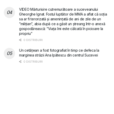
VIDEO Mărturisire cutremurătoare a suceveanului
Gheorghe Ignat. Fostul luptător de MMA a aflat că soția
sa ar fi terorizată și amenințată de ani de zile de un
”milițian”, abia după ce a găsit un ștreang într-o anexă
gospodărească: ”Viața îmi este călcată în picioare la
propriu”
0 DISTRIBUIRI
Un cetățean a fost fotografiat în timp ce defeca la
marginea străzii Ana Ipătescu din centrul Sucevei
0 DISTRIBUIRI