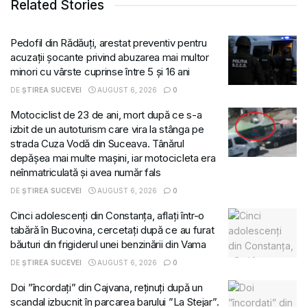
Related Stories
Pedofil din Rădăuți, arestat preventiv pentru
acuzații șocante privind abuzarea mai multor
minori cu vârste cuprinse între 5 și 16 ani
DE
ȘTIREA SUCEVEI
AUGUST 6, 2026
0
Motociclist de 23 de ani, mort după ce s-a
izbit de un autoturism care vira la stânga pe
strada Cuza Vodă din Suceava. Tânărul
depășea mai multe mașini, iar motocicleta era
neînmatriculată și avea număr fals
DE
ȘTIREA SUCEVEI
AUGUST 6, 2026
0
Cinci adolescenți din Constanța, aflați într-o
tabără în Bucovina, cercetați după ce au furat
băuturi din frigiderul unei benzinării din Vama
DE
ȘTIREA SUCEVEI
AUGUST 6, 2026
0
Doi ”încordați” din Cajvana, reținuți după un
scandal izbucnit în parcarea barului ”La Stejar”.