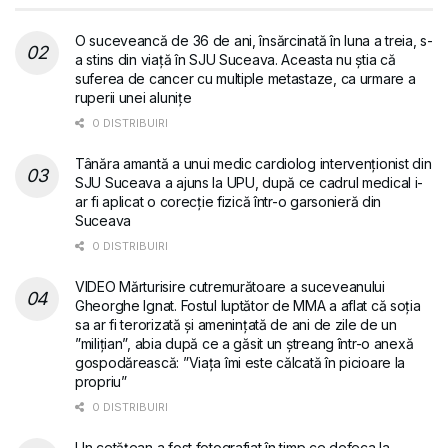
O suceveancă de 36 de ani, însărcinată în luna a treia, s-
a stins din viață în SJU Suceava. Aceasta nu știa că
suferea de cancer cu multiple metastaze, ca urmare a
ruperii unei alunițe
0 DISTRIBUIRI
Tânăra amantă a unui medic cardiolog intervenționist din
SJU Suceava a ajuns la UPU, după ce cadrul medical i-
ar fi aplicat o corecție fizică într-o garsonieră din
Suceava
0 DISTRIBUIRI
VIDEO Mărturisire cutremurătoare a suceveanului
Gheorghe Ignat. Fostul luptător de MMA a aflat că soția
sa ar fi terorizată și amenințată de ani de zile de un
”milițian”, abia după ce a găsit un ștreang într-o anexă
gospodărească: ”Viața îmi este călcată în picioare la
propriu”
0 DISTRIBUIRI
Un cetățean a fost fotografiat în timp ce defeca la