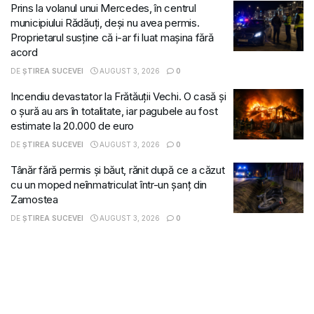
Prins la volanul unui Mercedes, în centrul
municipiului Rădăuți, deși nu avea permis.
Proprietarul susține că i-ar fi luat mașina fără
acord
DE
ȘTIREA SUCEVEI
AUGUST 3, 2026
0
Incendiu devastator la Frătăuții Vechi. O casă și
o șură au ars în totalitate, iar pagubele au fost
estimate la 20.000 de euro
DE
ȘTIREA SUCEVEI
AUGUST 3, 2026
0
Tânăr fără permis și băut, rănit după ce a căzut
cu un moped neînmatriculat într-un șanț din
Zamostea
DE
ȘTIREA SUCEVEI
AUGUST 3, 2026
0