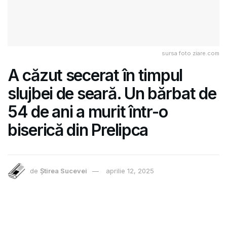
sursa foto ziare.com
A căzut secerat în timpul
slujbei de seară. Un bărbat de
54 de ani a murit într-o
biserică din Prelipca
de
Știrea Sucevei
aprilie 12, 2025