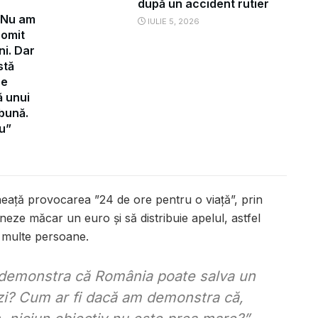
după un accident rutier
”Nu am
IULIE 5, 2026
romit
ni. Dar
stă
re
ă unui
 bună.
u”
neață provocarea ”24 de ore pentru o viață”, prin
eze măcar un euro și să distribuie apelul, astfel
i multe persoane.
 demonstra că România poate salva un
 zi? Cum ar fi dacă am demonstra că,