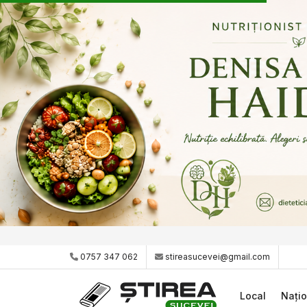
0757 347 062
stireasucevei@gmail.com
Local
Națio