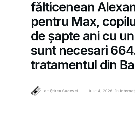
fălticenean Alexa
pentru Max, copilu
de șapte ani cu un
sunt necesari 664
tratamentul din B
de
Știrea Sucevei
iulie 4, 2026
în
Interna