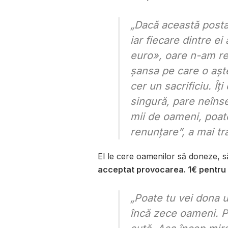
„Dacă această posta
iar fiecare dintre e
euro», oare n-am re
șansa pe care o aște
cer un sacrificiu. Î
singură, pare neînse
mii de oameni, poate
renunțare”, a mai t
El le cere oamenilor să doneze, să 
acceptat provocarea. 1€ pentru
„Poate tu vei dona u
încă zece oameni. Po