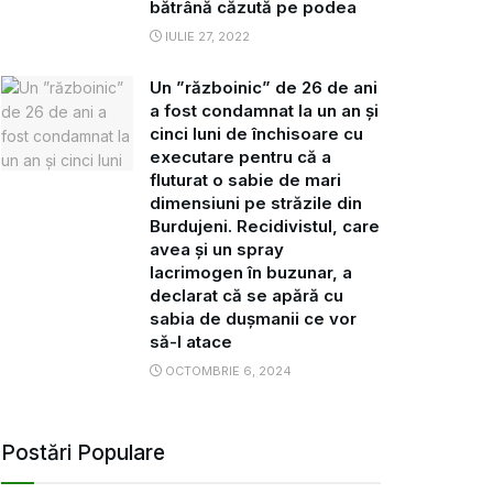
bătrână căzută pe podea
IULIE 27, 2022
Un ”războinic” de 26 de ani
a fost condamnat la un an și
cinci luni de închisoare cu
executare pentru că a
fluturat o sabie de mari
dimensiuni pe străzile din
Burdujeni. Recidivistul, care
avea și un spray
lacrimogen în buzunar, a
declarat că se apără cu
sabia de dușmanii ce vor
să-l atace
OCTOMBRIE 6, 2024
Postări Populare