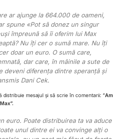
re ar ajunge la 664.000 de oameni,
i ar spune «Pot să donez un singur
uși împreună să îi oferim lui Max
aptă? Nu îți cer o sumă mare. Nu îți
ți cer doar un euro. O sumă care,
mnată, dar care, în mâinile a sute de
 deveni diferența dintre speranță și
ransmis Dani Cek.
distribuie mesajul și să scrie în comentarii: ”
Am
 Max”.
n euro. Poate distribuirea ta va aduce
ate unul dintre ei va convinge alți o