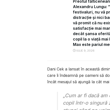
Preotul fălticenean
Alexandru Lungu: 
festivaluri, nu vă p
distracție și nici ba
vă promit că nu exi
satisfacție mai ma
decât șansa oferit
copil la o viață mai
Max este pariul me
IULIE 9, 2026
Dani Cek a lansat în această dimi
care îi îndeamnă pe oameni să don
încât mesajul să ajungă la cât ma
„Cum ar fi dacă am
copil într-o singură