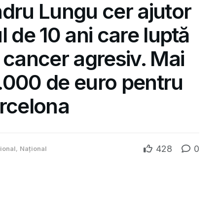
ndru Lungu cer ajutor
l de 10 ani care luptă
 cancer agresiv. Mai
.000 de euro pentru
arcelona
428
0
țional
,
Național