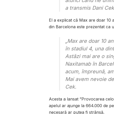
atunci când ne unim
a transmis Dani Cek
El a explicat că Max are doar 10 a
din Barcelona este prezentat ca ul
„Max are doar 10 an
în stadiul 4, una di
Astăzi mai are o si
Naxitamab în Barce
acum, împreună, am
Mai avem nevoie de 
Cek.
Acesta a lansat ”Provocarea celo
apelul ar ajunge la 664.000 de p
necesară ar putea fi strânsă.