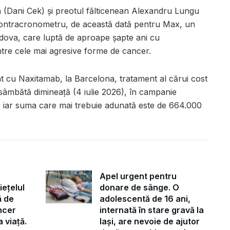
n (Dani Cek) și preotul fălticenean Alexandru Lungu
contracronometru, de această dată pentru Max, un
ldova, care luptă de aproape șapte ani cu
ntre cele mai agresive forme de cancer.
t cu Naxitamab, la Barcelona, tratament al cărui cost
sâmbătă dimineață (4 iulie 2026), în campanie
, iar suma care mai trebuie adunată este de 664.000
Apel urgent pentru
iețelul
donare de sânge. O
ă de
adolescentă de 16 ani,
ncer
internată în stare gravă la
 viață.
Iași, are nevoie de ajutor