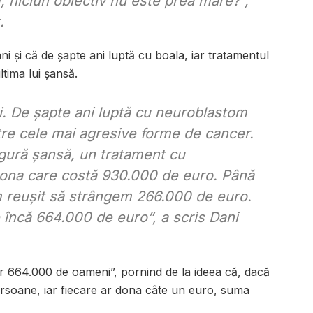
, niciun obiectiv nu este prea mare?”,
.
ni și că de șapte ani luptă cu boala, iar tratamentul
tima lui șansă.
i. De șapte ani luptă cu neuroblastom
ntre cele mai agresive forme de cancer.
ngură șansă, un tratament cu
lona care costă 930.000 de euro. Până
 reușit să strângem 266.000 de euro.
încă 664.000 de euro”, a scris Dani
r 664.000 de oameni”, pornind de la ideea că, dacă
ersoane, iar fiecare ar dona câte un euro, suma