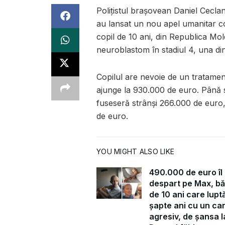
Polițistul brașovean Daniel Cecla
au lansat un nou apel umanitar 
copil de 10 ani, din Republica Mo
neuroblastom în stadiul 4, una di
Copilul are nevoie de un tratamen
ajunge la 930.000 de euro. Până 
fuseseră strânși 266.000 de euro
de euro.
YOU MIGHT ALSO LIKE
490.000 de euro îl
despart pe Max, bă
de 10 ani care lupt
șapte ani cu un ca
agresiv, de șansa la