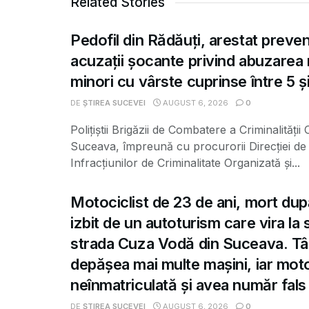
Related Stories
Pedofil din Rădăuți, arestat preve
acuzații șocante privind abuzarea
minori cu vârste cuprinse între 5 și
DE
ȘTIREA SUCEVEI
AUGUST 6, 2026
0
Polițiștii Brigăzii de Combatere a Criminalității
Suceava, împreună cu procurorii Direcției de 
Infracțiunilor de Criminalitate Organizată și...
Motociclist de 23 de ani, mort dup
izbit de un autoturism care vira la
strada Cuza Vodă din Suceava. Tâ
depășea mai multe mașini, iar moto
neînmatriculată și avea număr fals
DE
ȘTIREA SUCEVEI
AUGUST 6, 2026
0