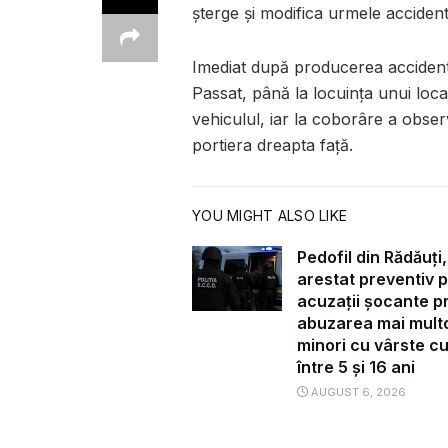
șterge și modifica urmele accident
Imediat după producerea acciden
Passat, până la locuința unui loc
vehiculul, iar la coborâre a obser
portiera dreapta față.
YOU MIGHT ALSO LIKE
Pedofil din Rădăuți,
arestat preventiv 
acuzații șocante pr
abuzarea mai mult
minori cu vârste c
între 5 și 16 ani
AUGUST 6, 2026