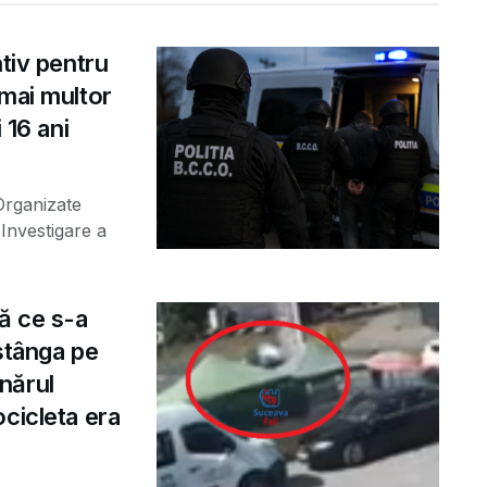
ntiv pentru
 mai multor
 16 ani
 Organizate
Investigare a
ă ce s-a
 stânga pe
nărul
cicleta era