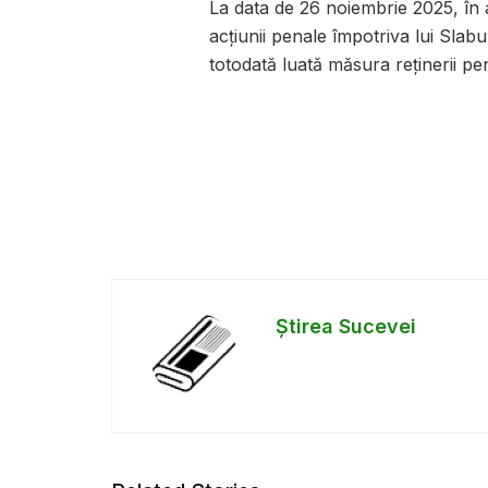
La data de 26 noiembrie 2025, în 
acțiunii penale împotriva lui Slab
totodată luată măsura reținerii p
Știrea Sucevei