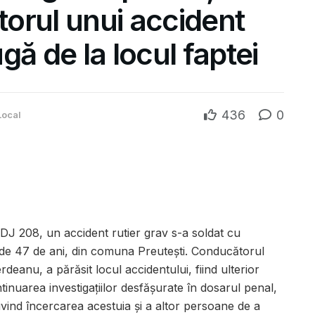
utorul unui accident
gă de la locul faptei
436
0
Local
DJ 208, un accident rutier grav s-a soldat cu
ă de 47 de ani, din comuna Preutești. Conducătorul
deanu, a părăsit locul accidentului, fiind ulterior
ontinuarea investigațiilor desfășurate în dosarul penal,
 privind încercarea acestuia și a altor persoane de a