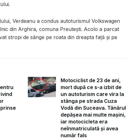
ului.
tului, Verdeanu a condus autoturismul Volkswagen
alnic din Arghira, comuna Preutești. Acolo a parcat
vat stropi de sânge pe roata din dreapta față și pe
Motociclist de 23 de ani,
pentru
mort după ce s-a izbit de
ivind
un autoturism care vira la
or
stânga pe strada Cuza
uprinse
Vodă din Suceava. Tânărul
depășea mai multe mașini,
iar motocicleta era
neînmatriculată și avea
număr fals