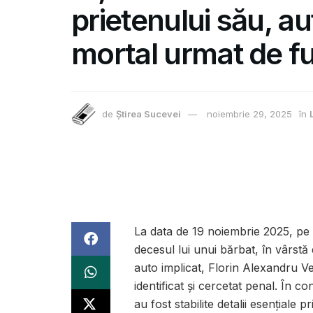
prietenului său, a
mortal urmat de fu
de
Știrea Sucevei
noiembrie 29, 2025
în
La data de 19 noiembrie 2025, pe 
decesul lui unui bărbat, în vârst
auto implicat, Florin Alexandru Ver
identificat și cercetat penal. În c
au fost stabilite detalii esențiale