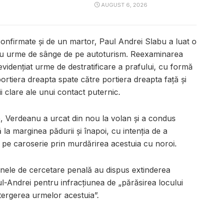
AUGUST 6, 2026
, confirmate și de un martor, Paul Andrei Slabu a luat o
e cu urme de sânge de pe autoturism. Reexaminarea
 evidențiat urme de destratificare a prafului, cu formă
portiera dreapta spate către portiera dreapta față și
ii clare ale unui contact puternic.
 Verdeanu a urcat din nou la volan și a condus
 la marginea pădurii și înapoi, cu intenția de a
pe caroserie prin murdărirea acestuia cu noroi.
anele de cercetare penală au dispus extinderea
l-Andrei pentru infracțiunea de „părăsirea locului
tergerea urmelor acestuia”.