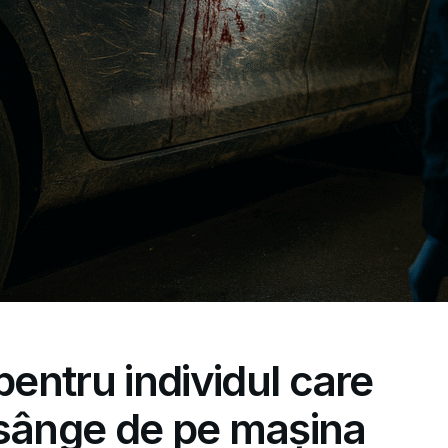
pentru individul care
 sânge de pe mașina