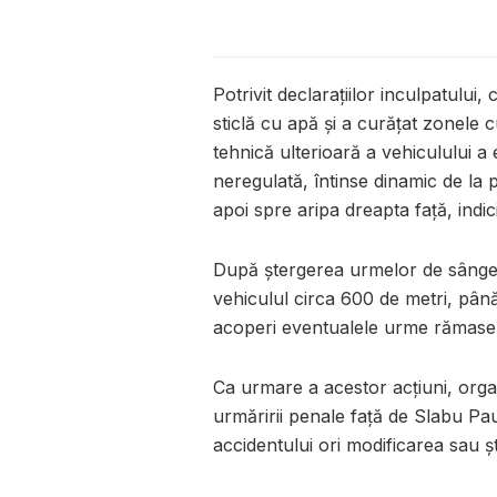
Potrivit declarațiilor inculpatului
sticlă cu apă și a curățat zonel
tehnică ulterioară a vehiculului a
neregulată, întinse dinamic de la 
apoi spre aripa dreapta față, indic
După ștergerea urmelor de sânge,
vehiculul circa 600 de metri, până
acoperi eventualele urme rămase 
Ca urmare a acestor acțiuni, org
urmăririi penale față de Slabu Pau
accidentului ori modificarea sau ș