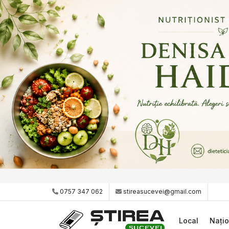
0757 347 062
stireasucevei@gmail.com
Local
Națio