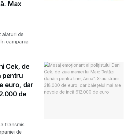
ună. Max
 alături de
) în campania
ni Cek, de
m pentru
e euro, dar
12.000 de
 a transmis
mpaniei de