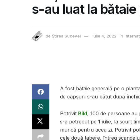
s-au luat la bătaie
de
Știrea Sucevei
iulie 4, 2022
în
Interna
A fost bătaie generală pe o plantaţ
de căpşuni s-au bătut după înch
Potrivit
Bild
, 100 de persoane au p
s-a petrecut pe 1 iulie, la scurt t
muncă pentru acea zi. Potrivit po
cele două tabere, întreg scandalul 