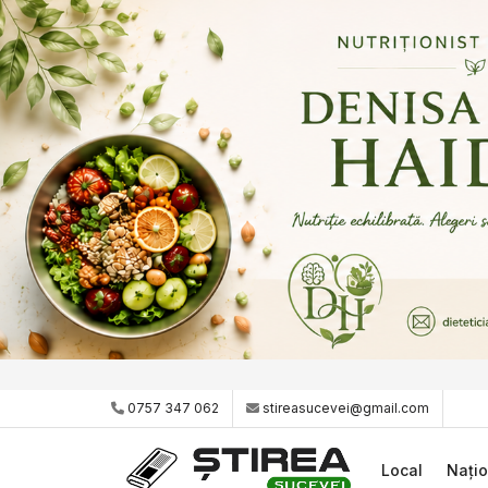
0757 347 062
stireasucevei@gmail.com
Local
Națio