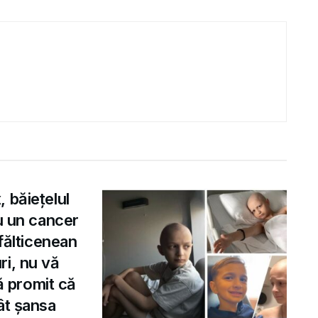
 băiețelul
cu un cancer
 fălticenean
ri, nu vă
vă promit că
ât șansa