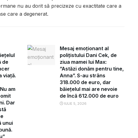
germane nu au dorit să precizeze cu exactitate care a
inse care a degenerat.
Mesaj emoționant al
iețelul
polițistului Dani Cek, de
ă de
ziua mamei lui Max:
ncer
”Astăzi donăm pentru tine,
 viață.
Anna”. S-au strâns
318.000 de euro, dar
”Nu am
băiețelul mai are nevoie
romit
de încă 612.000 de euro
ni. Dar
IULIE 5, 2026
stă
re
ă unui
 bună.
u”