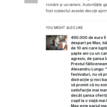
români şi ucraineni. Autorităţile 
fost subiectul acestei discuţii apr
YOU MIGHT ALSO LIKE
490.000 de euro îl
despart pe Max, bă
de 10 ani care lupt
șapte ani cu un ca
agresiv, de șansa la
Preotul fălticenean
Alexandru Lungu: 
festivaluri, nu vă p
distracție și nici ba
vă promit că nu exi
satisfacție mai ma
decât șansa oferit
copil la o viață mai
Max este pariul me