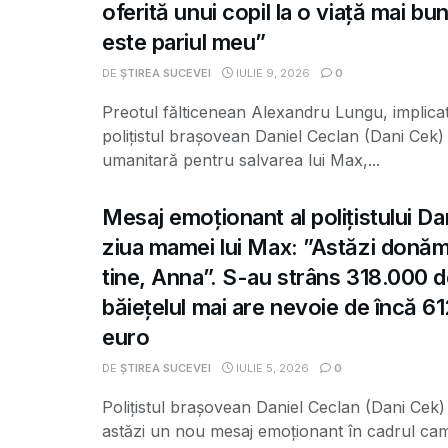
oferită unui copil la o viață mai b
este pariul meu”
DE
ȘTIREA SUCEVEI
IULIE 9, 2026
0
Preotul fălticenean Alexandru Lungu, implicat
polițistul brașovean Daniel Ceclan (Dani Cek
umanitară pentru salvarea lui Max,...
Mesaj emoționant al polițistului Da
ziua mamei lui Max: ”Astăzi donă
tine, Anna”. S-au strâns 318.000 d
băiețelul mai are nevoie de încă 6
euro
DE
ȘTIREA SUCEVEI
IULIE 5, 2026
0
Polițistul brașovean Daniel Ceclan (Dani Cek)
astăzi un nou mesaj emoționant în cadrul ca