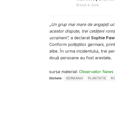
IULIE 9, 2026
„Un grup mai mare de angajați ucr
acestor dispute, trei cetăţeni rom
ucraineni”,
a declarat
Sophie Paw
Conform poliţiştilor germani, pri
albe. În urma incidentului, trei per
două persoane au fost arestate.
sursa material:
Observator News
Etichete:
GERMANIA
PLANTATIE
R