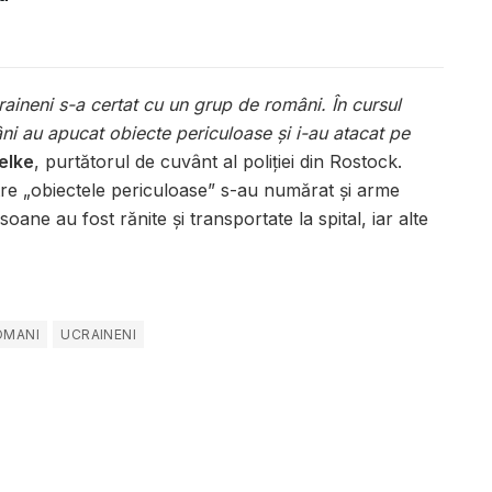
aineni s-a certat cu un grup de români. În cursul
âni au apucat obiecte periculoase şi i-au atacat pe
elke
, purtătorul de cuvânt al poliţiei din Rostock.
ntre „obiectele periculoase” s-au numărat şi arme
soane au fost rănite şi transportate la spital, iar alte
OMANI
UCRAINENI