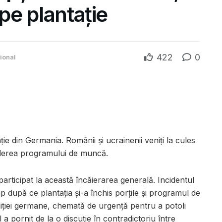
 pe plantație
422
0
țional
ie din Germania. Românii şi ucrainenii veniţi la cules
iderea programului de muncă.
articipat la această încăierarea generală. Incidentul
imp după ce plantaţia şi-a închis porţile şi programul de
liţiei germane, chemată de urgenţă pentru a potoli
a pornit de la o discuţie în contradictoriu între