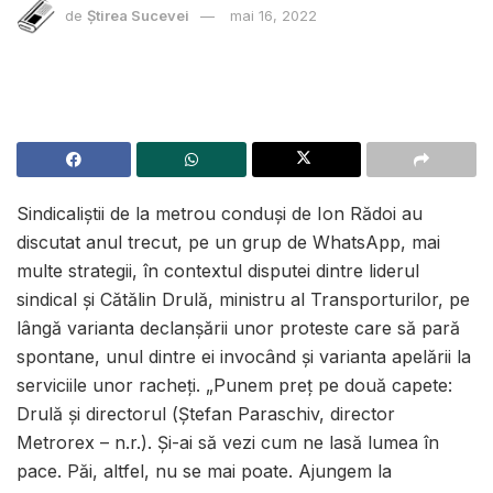
de
Știrea Sucevei
mai 16, 2022
Sindicaliştii de la metrou conduși de Ion Rădoi au
discutat anul trecut, pe un grup de WhatsApp, mai
multe strategii, în contextul disputei dintre liderul
sindical şi Cătălin Drulă, ministru al Transporturilor, pe
lângă varianta declanşării unor proteste care să pară
spontane, unul dintre ei invocând şi varianta apelării la
serviciile unor racheţi. „Punem preț pe două capete:
Drulă și directorul (Ştefan Paraschiv, director
Metrorex – n.r.). Şi-ai să vezi cum ne lasă lumea în
pace. Păi, altfel, nu se mai poate. Ajungem la