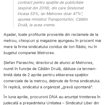
contract pentru spaţiile de publicitate
(expirat din 2019), din care Sindomet
încasa 53%, iar Metrorex doar 47%”,
spunea ministrul Transporturilor, Cătălin
Drulă, la acea vreme.
Aşadar, toate profiturile provenite din reclamele de la
metrou, chioşcuri şi magazine ajungeau în procent mai
mare la firma sindicatului condus de Ion Rădoi, nu în
bugetul companiei Metrorex.
Ştefan Paraschiv, directorul de atunci al Metrorex,
numit în funcţie de Cătălin Drulă, dăduse ca termen-
limită data de 2 aprilie pentru eliberarea spaţiilor
comerciale de la metrou, deţinute de firma sindicatului.
În replică, sindicatul a organizat „grevă spontană”.
În luna aprilie, procurorii DNA au anunţat trimiterea în
judecată a preşedintelui Unitatea – Sindicatul Liber din