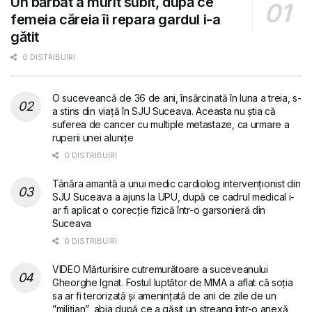
Un bărbat a murit subit, după ce
femeia căreia îi repara gardul i-a
gătit
0 DISTRIBUIRI
O suceveancă de 36 de ani, însărcinată în luna a treia, s-
a stins din viață în SJU Suceava. Aceasta nu știa că
suferea de cancer cu multiple metastaze, ca urmare a
ruperii unei alunițe
0 DISTRIBUIRI
Tânăra amantă a unui medic cardiolog intervenționist din
SJU Suceava a ajuns la UPU, după ce cadrul medical i-
ar fi aplicat o corecție fizică într-o garsonieră din
Suceava
0 DISTRIBUIRI
VIDEO Mărturisire cutremurătoare a suceveanului
Gheorghe Ignat. Fostul luptător de MMA a aflat că soția
sa ar fi terorizată și amenințată de ani de zile de un
”milițian”, abia după ce a găsit un ștreang într-o anexă