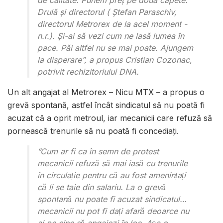
de calitate. Punem preț pe două capete:
Drulă și directorul ( Ştefan Paraschiv,
directorul Metrorex de la acel moment -
n.r.). Şi-ai să vezi cum ne lasă lumea în
pace. Păi altfel nu se mai poate. Ajungem
la disperare”, a propus Cristian Cozonac,
potrivit rechizitoriului DNA.
Un alt angajat al Metrorex – Nicu MTX – a propus o
grevă spontană, astfel încât sindicatul să nu poată fi
acuzat că a oprit metroul, iar mecanicii care refuză să
pornească trenurile să nu poată fi concediaţi.
”Cum ar fi ca în semn de protest
mecanicii refuză să mai iasă cu trenurile
în circulație pentru că au fost amenințați
că li se taie din salariu. La o grevă
spontană nu poate fi acuzat sindicatul…
mecanicii nu pot fi dați afară deoarce nu