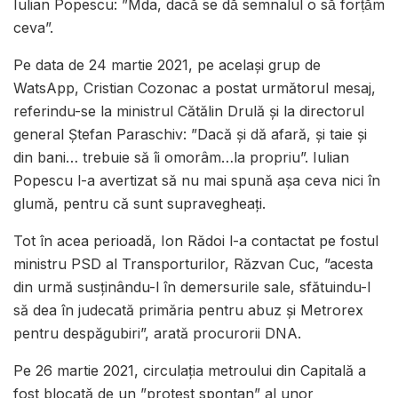
Iulian Popescu: ”Mda, dacă se dă semnalul o să forțăm
ceva”.
Pe data de 24 martie 2021, pe acelaşi grup de
WatsApp, Cristian Cozonac a postat următorul mesaj,
referindu-se la ministrul Cătălin Drulă și la directorul
general Ștefan Paraschiv: ”Dacă și dă afară, şi taie și
din bani… trebuie să îi omorâm…la propriu”. Iulian
Popescu l-a avertizat să nu mai spună așa ceva nici în
glumă, pentru că sunt supravegheați.
Tot în acea perioadă, Ion Rădoi l-a contactat pe fostul
ministru PSD al Transporturilor, Răzvan Cuc, ”acesta
din urmă susținându-l în demersurile sale, sfătuindu-l
să dea în judecată primăria pentru abuz și Metrorex
pentru despăgubiri”, arată procurorii DNA.
Pe 26 martie 2021, circulaţia metroului din Capitală a
fost blocată de un ”protest spontan” al unor