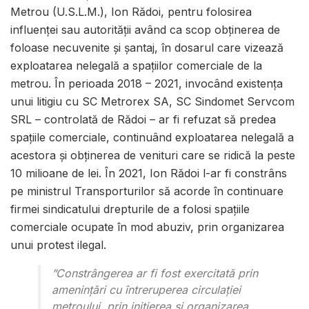
Metrou (U.S.L.M.), Ion Rădoi, pentru folosirea
influenţei sau autorităţii având ca scop obţinerea de
foloase necuvenite şi şantaj, în dosarul care vizează
exploatarea nelegală a spaţiilor comerciale de la
metrou. În perioada 2018 – 2021, invocând existenţa
unui litigiu cu SC Metrorex SA, SC Sindomet Servcom
SRL – controlată de Rădoi – ar fi refuzat să predea
spaţiile comerciale, continuând exploatarea nelegală a
acestora şi obţinerea de venituri care se ridică la peste
10 milioane de lei. În 2021, Ion Rădoi l-ar fi constrâns
pe ministrul Transporturilor să acorde în continuare
firmei sindicatului drepturile de a folosi spaţiile
comerciale ocupate în mod abuziv, prin organizarea
unui protest ilegal.
”Constrângerea ar fi fost exercitată prin
ameninţări cu întreruperea circulaţiei
metroului, prin iniţierea şi organizarea