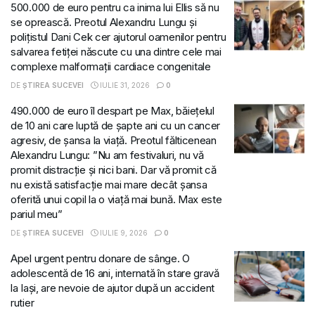
500.000 de euro pentru ca inima lui Ellis să nu
se oprească. Preotul Alexandru Lungu și
polițistul Dani Cek cer ajutorul oamenilor pentru
salvarea fetiței născute cu una dintre cele mai
complexe malformații cardiace congenitale
DE
ȘTIREA SUCEVEI
IULIE 31, 2026
0
490.000 de euro îl despart pe Max, băiețelul
de 10 ani care luptă de șapte ani cu un cancer
agresiv, de șansa la viață. Preotul fălticenean
Alexandru Lungu: ”Nu am festivaluri, nu vă
promit distracție și nici bani. Dar vă promit că
nu există satisfacție mai mare decât șansa
oferită unui copil la o viață mai bună. Max este
pariul meu”
DE
ȘTIREA SUCEVEI
IULIE 9, 2026
0
Apel urgent pentru donare de sânge. O
adolescentă de 16 ani, internată în stare gravă
la Iași, are nevoie de ajutor după un accident
rutier