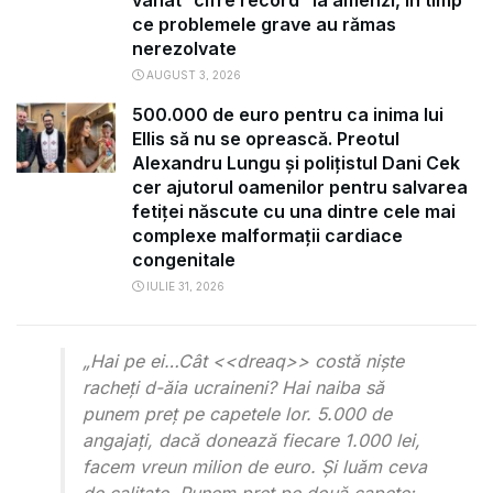
vânat ”cifre record” la amenzi, în timp
ce problemele grave au rămas
nerezolvate
AUGUST 3, 2026
500.000 de euro pentru ca inima lui
Ellis să nu se oprească. Preotul
Alexandru Lungu și polițistul Dani Cek
cer ajutorul oamenilor pentru salvarea
fetiței născute cu una dintre cele mai
complexe malformații cardiace
congenitale
IULIE 31, 2026
„Hai pe ei…Cât <<dreaq>> costă niște
racheţi d-ăia ucraineni? Hai naiba să
punem preț pe capetele lor. 5.000 de
angajați, dacă donează fiecare 1.000 lei,
facem vreun milion de euro. Și luăm ceva