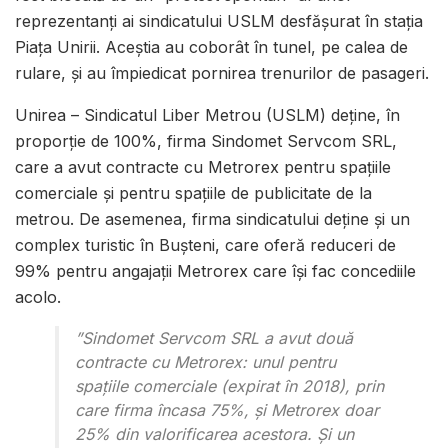
reprezentanţi ai sindicatului USLM desfăşurat în staţia
Piaţa Unirii. Aceştia au coborât în tunel, pe calea de
rulare, şi au împiedicat pornirea trenurilor de pasageri.
Unirea – Sindicatul Liber Metrou (USLM) deţine, în
proporţie de 100%, firma Sindomet Servcom SRL,
care a avut contracte cu Metrorex pentru spaţiile
comerciale şi pentru spaţiile de publicitate de la
metrou. De asemenea, firma sindicatului deţine şi un
complex turistic în Buşteni, care oferă reduceri de
99% pentru angajaţii Metrorex care îşi fac concediile
acolo.
”Sindomet Servcom SRL a avut două
contracte cu Metrorex: unul pentru
spaţiile comerciale (expirat în 2018), prin
care firma încasa 75%, şi Metrorex doar
25% din valorificarea acestora. Şi un