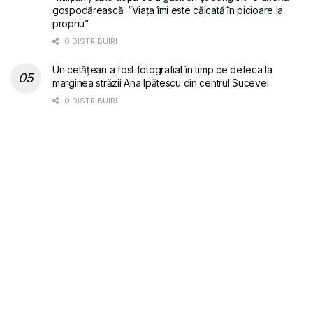
gospodărească: ”Viața îmi este călcată în picioare la
propriu”
0 DISTRIBUIRI
Un cetățean a fost fotografiat în timp ce defeca la
marginea străzii Ana Ipătescu din centrul Sucevei
0 DISTRIBUIRI