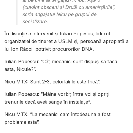
ai pe cine să angajezi în loc. Așa o
(cuvânt obscen) și Drulă cu amenințările”,
scria angajatul Nicu pe grupul de
socializare.
În discuţie a intervenit şi Iulian Popescu, liderul
organizaţiei de tineret a USLM și, persoană apropiată a
lui Ion Rădoi, potrivit procurorilor DNA.
Iulian Popescu: ”Câți mecanici sunt dispuși să facă
asta, Nicule?”.
Nicu MTX: Sunt 2-3, celorlați le este frică”.
Iulian Popescu: ”Mâine vorbiți între voi și opriți
trenurile dacă aveți sânge în instalație”.
Nicu MTX: ”La mecanici cam întodeauna a fost
problema asta”.